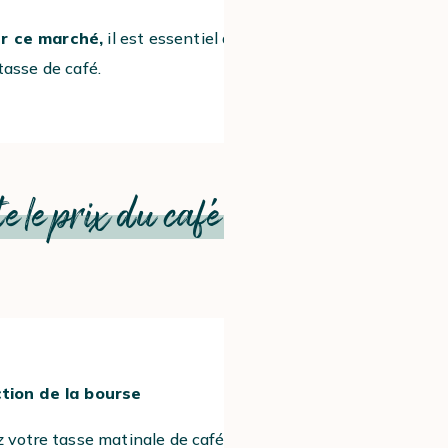
ur ce marché,
il est essentiel de trouver
 tasse de café.
 le prix du café ?
1
ction de la bourse
z votre tasse matinale de café est