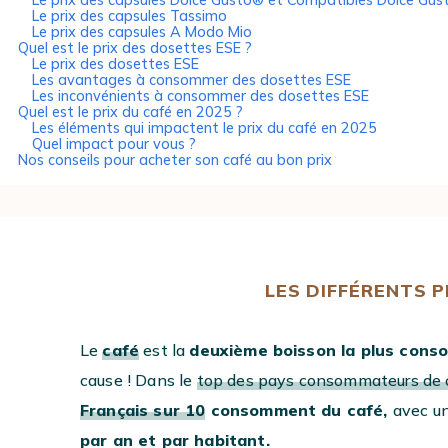
Le prix des capsules Dolce Gusto® et Compatibles Dolce Gu
Le prix des capsules Tassimo
Le prix des capsules A Modo Mio
Quel est le prix des dosettes ESE ?
Le prix des dosettes ESE
Les avantages à consommer des dosettes ESE
Les inconvénients à consommer des dosettes ESE
Quel est le prix du café en 2025 ?
Les éléments qui impactent le prix du café en 2025
Quel impact pour vous ?
Nos conseils pour acheter son café au bon prix
LES DIFFÉRENTS 
Le
café
est la
deuxième boisson la plus cons
cause ! Dans le
top des pays consommateurs de 
Français sur 10
consomment du café,
avec u
par an et par habitant.