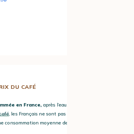
sto®
PRIX DU CAFÉ
ommée en France,
après l’eau. Et pour
café
, les Français ne sont pas en reste :
8
ne consommation moyenne de
5,4 kg