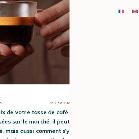
CAFÉS EN
MACHINES
MOULINS À 
CAPSULES ET
EXPRESSO
n
DOSETTES
19 Fév 2025
MANUELLES
rix de votre tasse de café
sées sur le marché, il peut
afé, mais aussi comment s’y