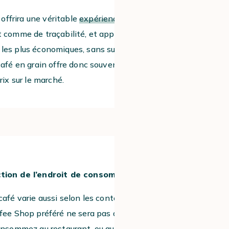
s offrira une véritable
expérience café
, que
 comme de traçabilité, et apparaît aussi
les plus économiques, sans surcoût lié à
café en grain offre donc souvent le
rix sur le marché.
3
ction de l’endroit de consommation
café varie aussi selon les contextes : un
ffee Shop préféré ne sera pas au même
consommez au restaurant, ou que ce que