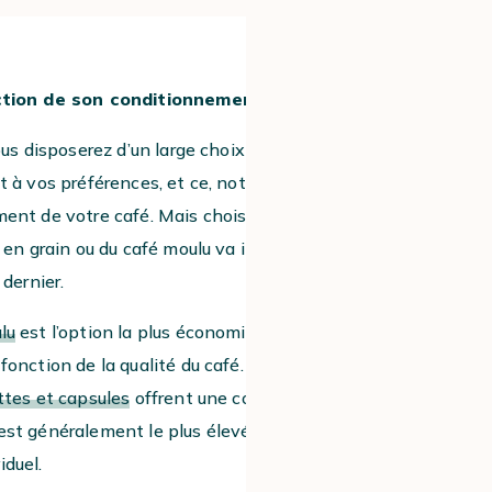
2
ction de son conditionnement
ous disposerez d’un large choix pour
t à vos préférences, et ce, notamment en
ent de votre café. Mais choisir entre du
é en grain ou du café moulu va impacter
 dernier.
lu
est l’option la plus économique, mais
fonction de la qualité du café.
ttes et capsules
offrent une commodité
 est généralement le plus élevé en raison
iduel.