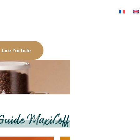
ee publie Le Grand Guide, le guide
 aider à choisir la machine à café qui
ond vraiment. Découvrez…
Lire l’article
CAFÉS EN
MACHINES
MOULINS À 
CAPSULES ET
EXPRESSO
DOSETTES
MANUELLES
Guide MaxiCoffee