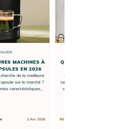
GUIDE
GUIDE
URES MACHINES À
QUEL EST LE MEILLEUR C
PSULES EN 2026
MOULU ?
echerche de la meilleure
Pour vous aider à trouver le meill
capsule sur le marché ?
café moulu selon vos goûts, nous a
entes caractéristiques,…
sélectionné dix références aux prof
variés…
ne
1 Avr 2026
Rédigé par
Apolline
5 Juin