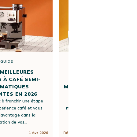
GUIDE
GUIDE
 MEILLEURES
LES 10 MEILLEURES
 À CAFÉ SEMI-
MACHINES EXPRESSO
MATIQUES
MANUELLES DÉBUTANTES
TES EN 2026
2026
 à franchir une étape
Vous envisagez de passer d’un
périence café et vous
machine à café à grain à une mach
davantage dans la
expresso manuelle ? Les machin
ation de vos…
expresso manuelles…
1 Avr 2026
Rédigé par
Lisa
1 Avr