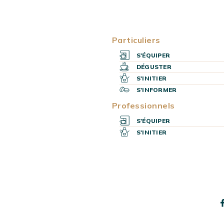
Particuliers
S'ÉQUIPER
DÉGUSTER
S'INITIER
S'INFORMER
Professionnels
S'ÉQUIPER
AGE D’ACCUEIL
S'INITIER
T LA MEILLEURE
 CAFÉ À GRAIN
 2026 ?