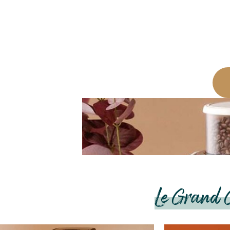
Chaque année, MaxiCoff
d’achat ultime pour vous
vous corresp
MACHINES À CAFÉ
CAFÉS EN GRAINS
MACHINES À CAFÉ
À GRAIN
CAPSULES
Le Grand 