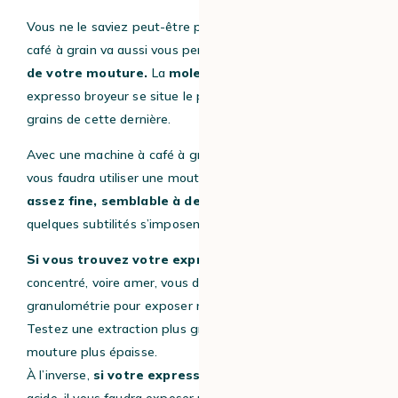
Vous ne le saviez peut-être pas, mais votre machine à
café à grain va aussi vous permettre de
régler la taille
de votre mouture.
La
molette de réglage
de votre
expresso broyeur se situe le plus souvent dans le bac à
grains de cette dernière.
Avec une machine à café à grain, traditionnellement, il
vous faudra utiliser une mouture à la
granulométrie
assez fine, semblable à de la farine.
Toutefois,
quelques subtilités s’imposent.
Si vous trouvez votre expresso trop intense,
concentré, voire amer, vous devrez ajuster la
granulométrie pour exposer moins de surface à l’eau.
Testez une extraction plus grossière, avec un cran de
mouture plus épaisse.
À l’inverse,
si votre expresso est trop léger,
voire
acide, il vous faudra exposer une plus grande surface de