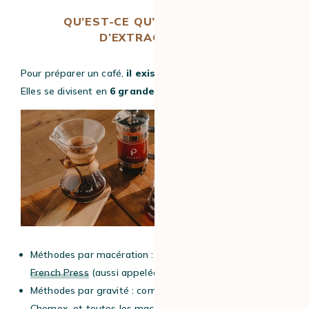
QU’EST-CE QU’UNE MÉTHODE
D’EXTRACTION ?
Pour préparer un café,
il existe diverses techniques.
Elles se divisent en
6 grandes familles.
Méthodes par macération : comme le Cold Brew ou la
French Press
(aussi appelée « cafetière à piston »).
Méthodes par gravité : comme le Cold Drip,
la V60 ou la
Chemex
, et toutes les
machines à café à grain
.