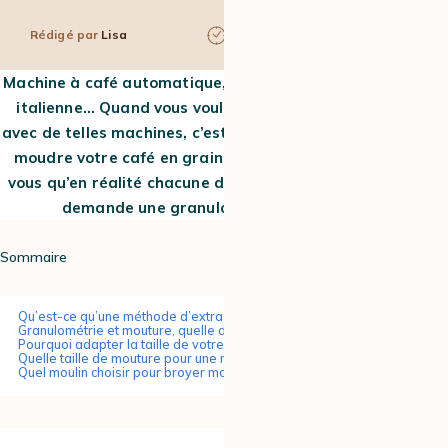
Rédigé par
Lisa
6 min
30 Août 2023
Machine à café automatique, cafetière à piston, cafetière
italienne… Quand vous voulez vous faire couler un café
avec de telles machines, c’est un réflexe : vous allez devoir
moudre votre café en grains au préalable. Mais saviez-
vous qu’en réalité chacune de ces méthodes d’extraction
demande une granulométrie bien précise ?
Sommaire
Qu’est-ce qu’une méthode d’extraction ?
Granulométrie et mouture, quelle différence ?
Pourquoi adapter la taille de votre mouture à votre méthode ?
Quelle taille de mouture pour une machine à café à grain ?
Quel moulin choisir pour broyer mon café ?