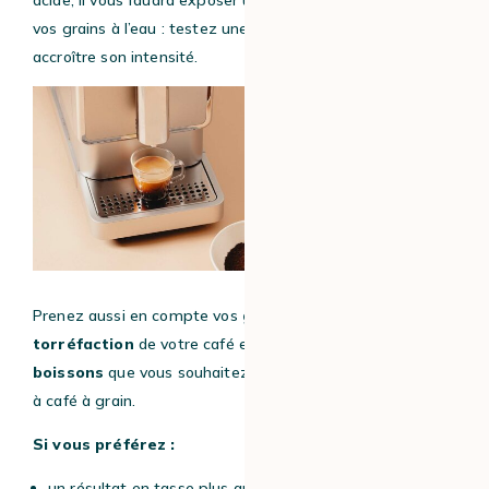
vos grains à l’eau : testez une extraction plus fine pour
accroître son intensité.
Prenez aussi en compte vos
goûts,
la
couleur de
torréfaction
de votre café en grains et le
type de
boissons
que vous souhaitez réaliser avec votre machine
à café à grain.
Si vous préférez :
un résultat en tasse plus aromatique et sirupeux,