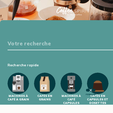
Particuliers
S'ÉQUIPER
DÉGUSTER
S'INITIER
S'INFORMER
Professionnels
Recherche rapide
S'ÉQUIPER
S'INITIER
FERMER
MACHINES À
CAFÉS EN
MACHINES À
CAFÉS EN
CAFÉ À GRAIN
GRAINS
CAFÉ
CAPSULES ET
CAPSULES
DOSETTES