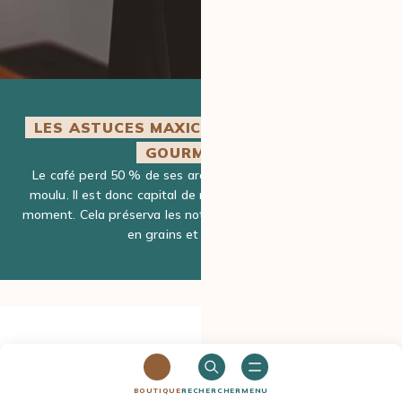
LES ASTUCES MAXICOFFEE POUR PLUS DE
GOURMANDISE
Le café perd 50 % de ses arômes en 24h après avoir été
moulu. Il est donc capital de moudre votre café au dernier
moment. Cela préserva les notes aromatiques de votre café
en grains et sa fraîcheur.
Si vous savez désormais
comment adapter votre
mouture à votre méthode d’extraction,
d
’autres
BOUTIQUE
RECHERCHER
MENU
paramètres entrent en compte dans la préparation de