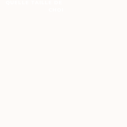
QUELLE TAILLE DE MOUTURE DE CAFÉ
CHOISIR ?