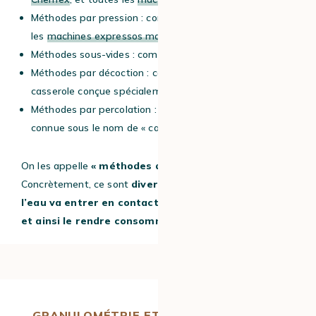
Méthodes par pression : comme l’
AeroPress
et toutes
les
machines expressos manuelles
.
Méthodes sous-vides : comme le
Siphon
.
Méthodes par décoction : comme l’
Ibrik
(petite
casserole conçue spécialement pour faire du café turc).
Méthodes par percolation : comme la
Moka
(aussi
connue sous le nom de « cafetière italienne »).
On les appelle
« méthodes d’extraction ».
Concrètement, ce sont
diverses façons par lesquelles
l’eau va entrer en contact avec la mouture de café
et ainsi le rendre consommable.
GRANULOMÉTRIE ET MOUTURE, QUELLE