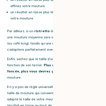
affinez votre mouture
un résultat en tasse plus léger, clair et acide, grossissez
votre mouture.
Par ailleurs, si un
ristretto
demande une mouture fine,
une mouture moyenne sera idéale avec un
americano
(ou café long), tandis qu’une mouture moyenne à fine
s’adaptera parfaitement avec un
expresso.
Enfin, sachez que la taille d’un grain de café varie en
fonction de son terroir.
Plus votre torréfaction sera
foncée, plus vous devrez grossir
la taille de votre
mouture.
Il n’y a pas de règle universelle : testez, pour trouver la
taille de mouture qui convient à vos envies ! Après avoir
adapté la taille de votre mouture, vous pourrez juger du
résultat en tasse au bout de trois expressos environ.