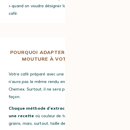
» quand on voudra désigner la taille de notre mouture de
café.
POURQUOI ADAPTER LA TAILLE DE VOTRE
MOUTURE À VOTRE MÉTHODE ?
Votre café préparé avec une machine à café à grain
n’aura pas le même rendu en tasse que si vous faites une
Chemex. Surtout, il ne sera pas préparé de la même
façon.
Chaque méthode d’extraction peut s’apparenter à
une recette
où couleur de torréfaction de votre café en
grains, mais, surtout, taille de mouture sont importantes.