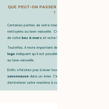
QUE PEUT-ON PASSER AU LAVE-VAISSELLE
?
Certaines parties de votre machine peuvent être
nettoyées au lave-vaisselle.
C’est potentiellement le cas
de votre
bac à marc
et votre
bac à eaux usées.
Toutefois, il reste important de vérifier la présence d’un
logo
indiquant qu’il est possible de passer ces éléments
au lave-vaisselle.
Enfin, n’hésitez pas à laver tous les éléments à
l’eau
savonneuse
dans un évier. C’est la manière la plus sûre
d’entretenir votre machine à café !