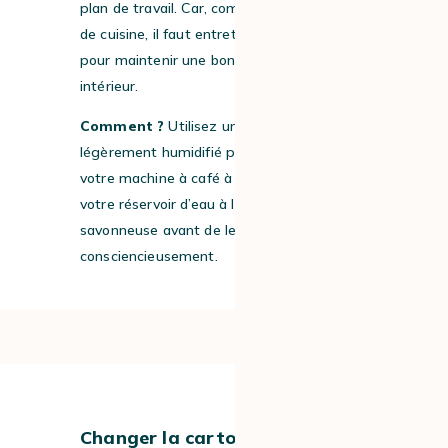
plan de travail. Car, comme tout élément
de cuisine, il faut entretenir vos appareils
pour maintenir une bonne hygiène de votre
intérieur.
Comment ?
Utilisez un chiffon doux et
légèrement humidifié pour la façade de
votre machine à café à grain, et nettoyez
votre réservoir d’eau à l’eau claire et
savonneuse avant de le sécher
consciencieusement.
#2
Changer la cartouche filtrante