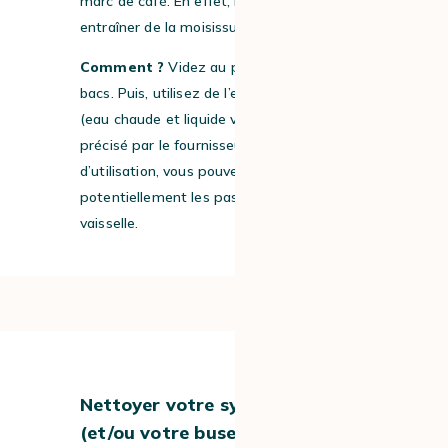
marc de café. En effet, la chaleur peut
entraîner de la moisissure.
Comment ?
Videz au préalable ces deux
bacs. Puis, utilisez de l’eau savonneuse
(eau chaude et liquide vaisselle). Si cela est
précisé par le fournisseur, dans la notice
d’utilisation, vous pouvez aussi
potentiellement les passer au lave-
vaisselle.
#2
Nettoyer votre système lacté
(et/ou votre buse vapeur)