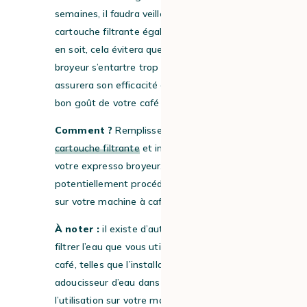
semaines, il faudra veiller à changer votre
cartouche filtrante également. Quoi qu’il
en soit, cela évitera que votre expresso
broyeur s’entartre trop rapidement, cela
assurera son efficacité et maintiendra le
bon goût de votre café !
Comment ?
Remplissez une nouvelle
cartouche filtrante
et installez-la dans
votre expresso broyeur. Il faudra ensuite
potentiellement procéder à une activation
sur votre machine à café.
À noter :
il existe d’autres manières de
filtrer l’eau que vous utilisez pour votre
café, telles que l’installation d’un
adoucisseur d’eau dans votre maison, ou
l’utilisation sur votre machine à café d’une