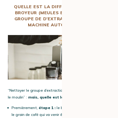
QUELLE EST LA DIFFÉRENCE ENTRE LE
BROYEUR (MEULES ET MOULIN) ET LE
GROUPE DE D’EXTRACTION DE VOTRE
MACHINE AUTOMATIQUE ?
“Nettoyer le groupe d’extraction”, “nettoyer les meules et
le moulin” :
mais, quelle est la différence ?
Premièrement,
étape 1 :
le broyeur, c’est là où on verse
le grain de café qui va venir être broyé, par les meules