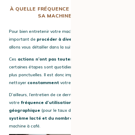
À QUELLE FRÉQUENCE DOIT-ON NETTOYER
SA MACHINE À CAFÉ ?
Pour bien entretenir votre machine à café à grain, il est
important de
p
rocéder à diverses actions,
que nous
allons vous détailler dans la suite de cet article.
Ces
actions n’ont pas toutes la même récurrence :
certaines étapes sont quotidiennes, quand d’autres seront
plus ponctuelles. Il est donc important d’entretenir et de
nettoyer
constamment
votre expresso broyeur.
D’ailleurs, l’entretien de ce dernier va aussi dépendre de
votre
fréquence d’utilisation, de votre zone
géographique
(pour le taux de calcaire dans l’eau),
du
système lacté et du nombre d’utilisateurs
de votre
machine à café.