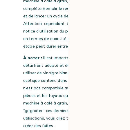
machine à café à grain, de
compléter/remplir le réservoir avec de l’eau,
et de lancer un cycle de détartrage.
Attention, cependant, à bien suivre la
notice d’utilisation du produit, notamment
en termes de quantité de détartrant. Cette
étape peut durer entre 30 min et 1 h.
À noter :
il est important d’utiliser un
détartrant adapté et de ne surtout pas
utiliser de vinaigre blanc. En effet, l’acide
acétique contenu dans le vinaigre blanc
n’est pas compatible avec les joints, les
pièces et les tuyaux qui composent votre
machine à café à grain, car il va venir
“grignoter” ces derniers. Ainsi, au fil des
utilisations, vous allez tout simplement
créer des fuites.