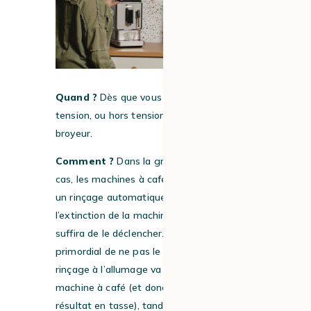
Quand ?
Dès que vous mettez sous
tension, ou hors tension, votre expresso
broyeur.
Comment ?
Dans la grande majorité des
cas, les machines à café à grain prévoient
un rinçage automatique à l’allumage et à
l’extinction de la machine, sinon il vous
suffira de le déclencher. Il est d’ailleurs
primordial de ne pas le désactiver : le
rinçage à l’allumage va venir préchauffer la
machine à café (et donc garantir un bon
résultat en tasse), tandis qu’à l’extinction, il