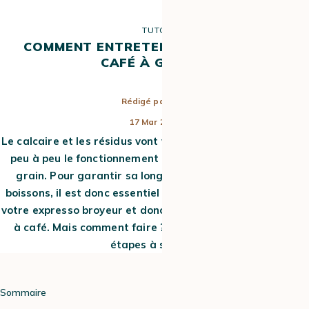
TUTO
COMMENT ENTRETENIR SA MACHINE À
CAFÉ À GRAIN ?
Rédigé par
Lisa
17 Mar 2023
Le calcaire et les résidus vont venir s’accumuler et altérer
peu à peu le fonctionnement de votre machine à café à
grain. Pour garantir sa longévité et la qualité de vos
boissons, il est donc essentiel d’entretenir régulièrement
votre expresso broyeur et donc de nettoyer votre machine
à café. Mais comment faire ? Surtout, quelles sont les
étapes à suivre ?
Sommaire