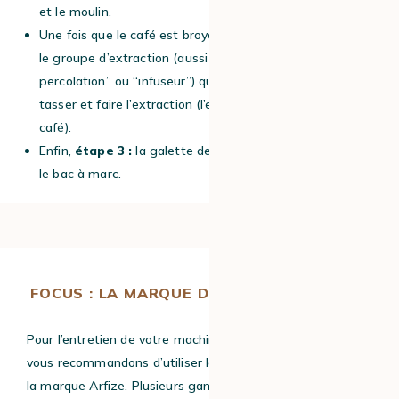
et le moulin.
Une fois que le café est broyé,
étape 2 :
il tombe dans
le groupe d’extraction (aussi appelé “groupe de
percolation” ou “infuseur”) qui va former une galette, la
tasser et faire l’extraction (l’eau passe sur la galette de
café).
Enfin,
étape 3 :
la galette de café mouillée tombe dans
le bac à marc.
FOCUS : LA MARQUE D’ENTRETIEN ARFIZE
Pour l’entretien de votre machine à café à grain, nous
vous recommandons d’utiliser les produits d’entretien de
la marque Arfize. Plusieurs gammes de produits sont