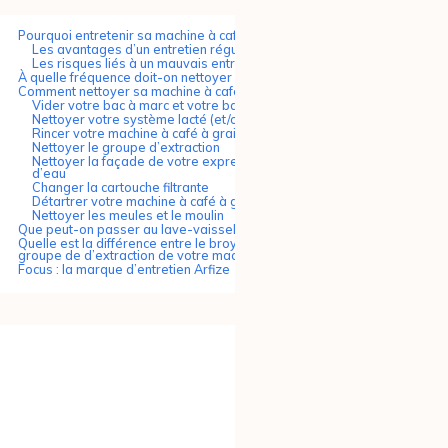
Pourquoi entretenir sa machine à café à grain ?
Les avantages d’un entretien régulier de votre machine à café
Les risques liés à un mauvais entretien de votre machine à café
À quelle fréquence doit-on nettoyer sa machine à café ?
Comment nettoyer sa machine à café ?
Vider votre bac à marc et votre bac à eaux usées
Nettoyer votre système lacté (et/ou votre buse vapeur)
Rincer votre machine à café à grain à l’allumage et à l’extinction
Nettoyer le groupe d’extraction
Nettoyer la façade de votre expresso broyeur et le réservoir
d’eau
Changer la cartouche filtrante
Détartrer votre machine à café à grain
Nettoyer les meules et le moulin
Que peut-on passer au lave-vaisselle ?
Quelle est la différence entre le broyeur (meules et moulin) et le
groupe de d’extraction de votre machine automatique ?
Focus : la marque d’entretien Arfize