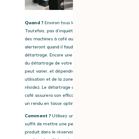
Quand ?
Environ tous les 2 mois.
Toutefois, pas d’inquiétude : la majorité
des machines à café automatiques vous
alerteront quand il faudra procéder au
détartrage. Encore une fois, la fréquence
du détartrage de votre expresso broyeur
peut varier, et dépendra de votre
utilisation et de la zone dans laquelle vous
résidez. Le détartrage de votre machine à
café assurera son efficacité et maintiendra
un rendu en tasse optimal.
Comment ?
Utilisez un
détartrant
. Il vous
suffit de mettre une petite quantité de
produit dans le réservoir d’eau de votre