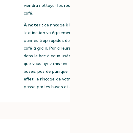
viendra nettoyer les résidus d’huiles de
café.
À noter :
ce rinçage à l’allumage et à
l’extinction va également venir prévenir les
pannes trop rapides de votre machine à
café à grain. Par ailleurs, s’il reste de l’eau
dans le bac à eaux usées, malgré le fait
que vous ayez mis une tasse sous les
buses, pas de panique, c’est normal. En
effet, le rinçage de votre machine à café
passe par les buses et en interne.
#4