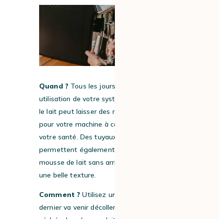
Quand ?
Tous les jours et/ou à chaque
utilisation de votre système lacté. En effet,
le lait peut laisser des résidus néfastes
pour votre machine à café à grain et pour
votre santé. Des tuyaux propres
permettent également de garantir une
mousse de lait sans arrière-goût et avec
une belle texture.
Comment ?
Utilisez un
nettoyant lait
. Ce
dernier va venir décoller les résidus de lait