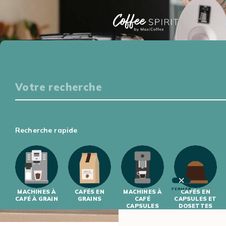
Particuliers
S'ÉQUIPER
DÉGUSTER
S'INITIER
S'INFORMER
Professionnels
Recherche rapide
S'ÉQUIPER
S'INITIER
FERMER
MACHINES À
CAFÉS EN
MACHINES À
CAFÉS EN
CAFÉ À GRAIN
GRAINS
CAFÉ
CAPSULES ET
CAPSULES
DOSETTES