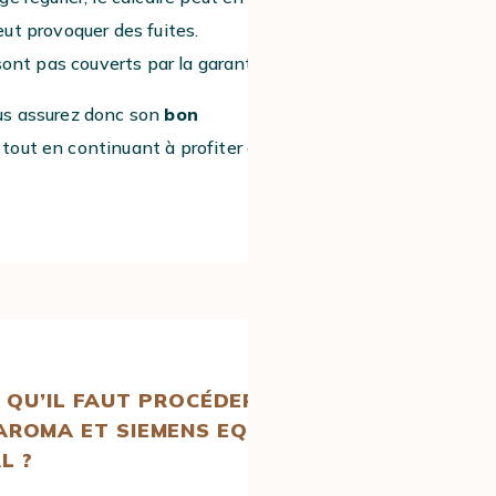
peut provoquer des fuites.
ont pas couverts par la garantie.
us assurez donc son
bon
,
tout en continuant à profiter de
cafés
 QU’IL FAUT PROCÉDER AU
AROMA ET SIEMENS EQ 700
L ?