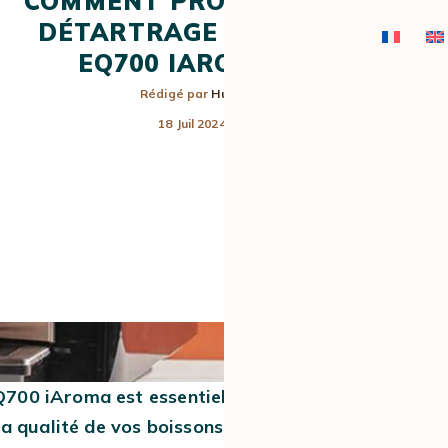
COMMENT PROCÉDER AU
DÉTARTRAGE SIEMENS
EQ700 IAROMA ?
Rédigé par
Hugo
18 Juil 2024
CAFÉS EN
MACHINES
MOULINS À 
CAPSULES ET
EXPRESSO
DOSETTES
MANUELLES
Q700 iAroma est essentiel
a qualité de vos boissons.