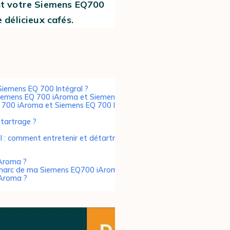
ent votre Siemens EQ700
délicieux cafés.
Siemens EQ 700 Intégral ?
 Siemens EQ 700 iAroma et Siemens EQ 700 Intégral ?
 700 iAroma et Siemens EQ 700 Intégral ?
étartrage ?
: comment entretenir et détartrer votre machine à
iAroma ?
 à marc de ma Siemens EQ700 iAroma ?
iAroma ?