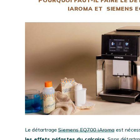
POURQUOI FAUT-IL FAIRE LE D
IAROMA ET SIEMENS E
Le détartrage
Siemens EQ700 iAroma
est nécess
les effets néfastes du calcaire.
Sans détartrag