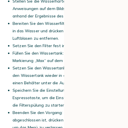
Stellen Sie die Wasserhärte ein: Folgen Sie den
Anweisungen auf dem Bildschirm, um die Wasserhärte
anhand der Ergebnisse des Teststreifens einzustellen.
Bereiten Sie den Wasserfilter vor: Tauchen Sie den Filter
in das Wasser und drücken Sie ihn leicht an, um
Luftblasen zu entfernen.
Setzen Sie den Filter fest in den Wassertank ein
Füllen Sie den Wassertank: Füllen Sie Wasser bis zur
Markierung „Max“ auf dem Wassertank ein.
Setzen Sie den Wassertank in das Gerät ein: Setzen Sie
den Wassertank wieder in das Gerät ein und stellen Sie
einen Behälter unter die Auslaufdüse.
Speichern Sie die Einstellungen: Drücken Sie die
Espressotaste, um die Einstellungen zu speichern und
die Filterspülung zu starten.
Beenden Sie den Vorgang: Wenn die Spülung
abgeschlossen ist, drücken Sie die Calc’n Clean-Taste,
um das Menü zu verlassen, und leeren Sie den Behälter