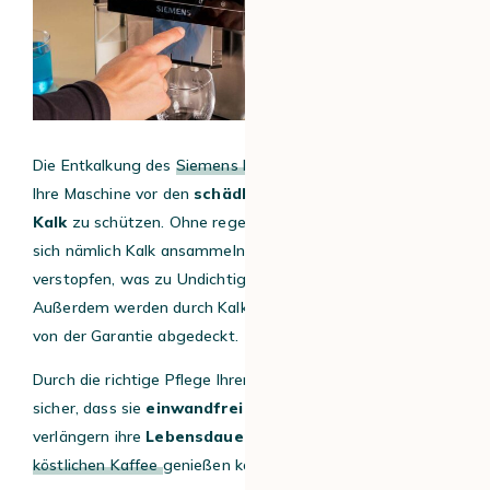
Die Entkalkung des
Siemens EQ700
ist notwendig, um
Ihre Maschine vor den
schädlichen Auswirkungen von
Kalk
zu schützen. Ohne regelmäßiges Entkalken kann
sich nämlich Kalk ansammeln und den internen Kreislauf
verstopfen, was zu Undichtigkeiten führen kann.
Außerdem werden durch Kalk verursachte Schäden nicht
von der Garantie abgedeckt.
Durch die richtige Pflege Ihrer Maschine stellen Sie also
sicher, dass sie
einwandfrei funktioniert
und
verlängern ihre
Lebensdauer
, während Sie weiterhin
köstlichen Kaffee
genießen können.