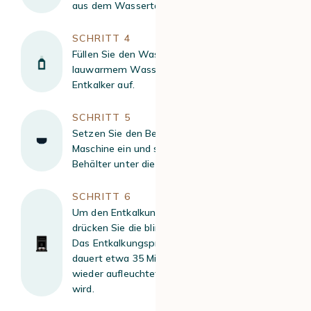
aus dem Wassertank.
SCHRITT 4
Füllen Sie den Wassertank mit 0,5 L
lauwarmem Wasser und lösen Sie Ihren
Entkalker auf.
SCHRITT 5
Setzen Sie den Behälter wieder in die
Maschine ein und stellen Sie einen 1-Liter-
Behälter unter die Auslaufdüse.
SCHRITT 6
Um den Entkalkungsvorgang zu starten,
drücken Sie die blinkende Calc’n’Clean-Taste.
Das Entkalkungsprogramm wird gestartet und
dauert etwa 35 Minuten, bis das Pfeilsymbol
wieder aufleuchtet, wenn der Behälter geleert
wird.