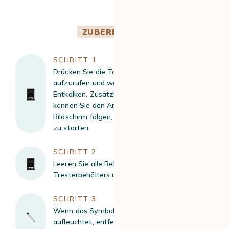
ZUBEREITUNG
SCHRITT 1
Drücken Sie die Taste, um das Wartungsmenü
aufzurufen und wählen Sie die Option
Entkalken. Zusätzlich zu diesem Tutorial
können Sie den Anweisungen auf dem
Bildschirm folgen, um den Entkalkungsvorgang
zu starten.
SCHRITT 2
Leeren Sie alle Behälter, einschließlich des
Tresterbehälters und des Abwasserbehälters.
SCHRITT 3
Wenn das Symbol für den Wassertank
aufleuchtet, entfernen Sie die Filterpatrone