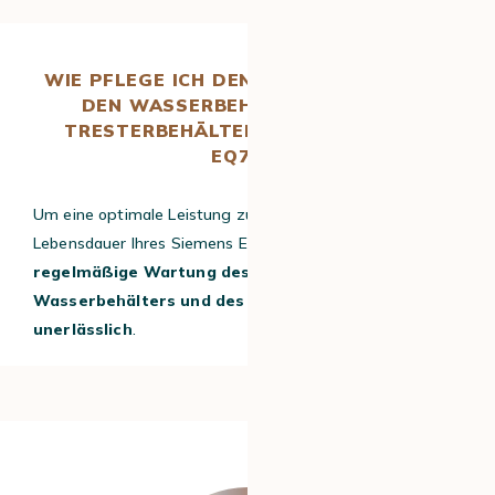
WIE PFLEGE ICH DEN BOHNENBEHÄLTER,
DEN WASSERBEHÄLTER UND DEN
TRESTERBEHÄLTER MEINES SIEMENS
EQ700?
Um eine optimale Leistung zu gewährleisten und die
Lebensdauer Ihres Siemens EQ700 zu verlängern, ist die
regelmäßige Wartung des Bohnenbehälters, des
Wasserbehälters und des Tresterbehälters
unerlässlich
.
#1