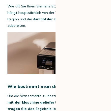
Wie oft Sie Ihren Siemens EQ700 entkalken müssen,
hängt hauptsächlich von der
Wasserhärte
in Ihrer
Region und der
Anzahl der Getränke
ab, die Sie
zubereiten.
Wie bestimmt man die Wasserstärke?
Um die Wasserhärte zu bestimmen,
verwenden Sie den
mit der Maschine gelieferten Teststreifen
und
tragen Sie das Ergebnis in das Einstellungsmenü