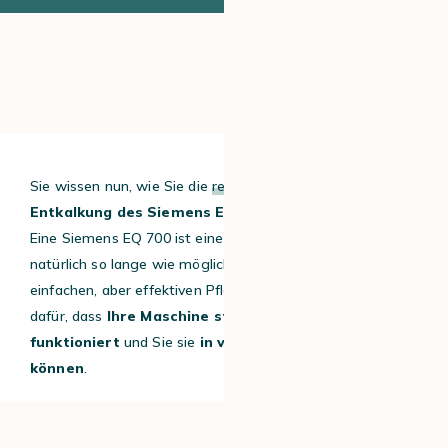
Sie wissen nun, wie Sie die
regelmäßige Wartung
und
Entkalkung des Siemens EQ 700
durchführen können.
Eine Siemens EQ 700 ist eine Investition, von der Sie
natürlich so lange wie möglich profitieren möchten. Diese
einfachen, aber effektiven Pflegemaßnahmen sorgen
dafür, dass
Ihre Maschine stets einwandfrei
funktioniert
und Sie sie
in vollen Zügen genießen
können
.