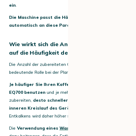
ein
.
Die Maschine passt die Häufigkeit des Entkalkens
automatisch an diese Parameter an
.
Wie wirkt sich die Anzahl der Getränke
auf die Häufigkeit der Entkalkung aus?
Die Anzahl der zubereiteten Getränke spielt eine
bedeutende Rolle bei der Planung der Entkalkung.
Je häufiger Sie Ihren Kaffeevollautomaten Siemens
EQ700 benutzen
und je mehr Tassen Kaffee Sie pro Tag
zubereiten,
desto schneller lagert sich Kalk im
inneren Kreislauf des Geräts ab
. Die Häufigkeit des
Entkalkens wird daher höher sein.
Die
Verwendung eines
Wasserfilters
kann jedoch
dazu beitragen, dass die Entkalkungssitzungen in