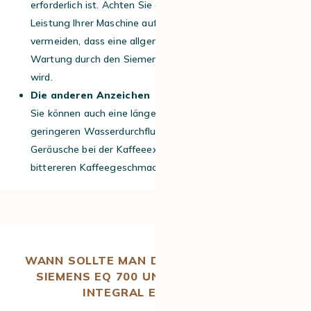
erforderlich ist. Achten Sie auf diese Anzeichen, um die
Leistung Ihrer Maschine aufrechtzuerhalten und zu
vermeiden, dass eine allgemeine professionelle
Wartung durch den Siemens-Kundendienst erforderlich
wird.
Die anderen Anzeichen
Sie können auch eine längere Extraktionszeit, einen
geringeren Wasserdurchfluss, ungewöhnliche
Geräusche bei der Kaffeeextraktion oder einen
bittereren Kaffeegeschmack als üblich bemerken.
WANN SOLLTE MAN DIE VOLLAUTOMATEN
SIEMENS EQ 700 UND SIEMENS EQ 700
INTEGRAL ENTKALKEN?