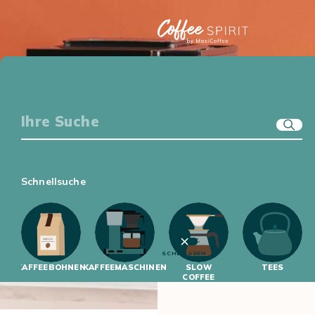
KAFFEE-EQUIPMENT
GENUSSWELT
ERSTE SCHRITTE
KAFFEEWISSEN
Schnellsuche
SCHLIESSEN
KAFFEEBOHNEN
KAFFEEMASCHINEN
SLOW
TEES
COFFEE