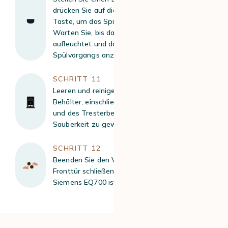
drücken Sie auf die blinkende Calc’n’Clean-
Taste, um das Spülprogramm zu starten.
Warten Sie, bis das Pfeilsymbol erneut
aufleuchtet und damit das Ende des
Spülvorgangs anzeigt.
SCHRITT 11
Leeren und reinigen Sie nach dem Spülen alle
Behälter, einschließlich des Auffangbehälters
und des Tresterbehälters, um eine optimale
Sauberkeit zu gewährleisten.
SCHRITT 12
Beenden Sie den Vorgang, indem Sie die
Fronttür schließen. Die Entkalkung Ihres
Siemens EQ700 ist nun abgeschlossen.