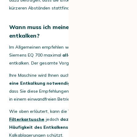
kürzeren Abständen stattfinden.
Wann muss ich meinen Siemens EQ 700
entkalken?
Im Allgemeinen empfehlen wir Ihnen trotzdem, Ihren
Siemens EQ 700 maximal
alle 2 bis 3 Monate
zu
entkalken. Der gesamte Vorgang dauert etwa 35 Minuten.
Ihre Maschine wird Ihnen auch anzeigen,
wann und ob
eine Entkalkung notwendig ist
. Achten Sie darauf,
dass Sie diese Empfehlungen befolgen, um Ihre Maschine
in einem einwandfreien Betriebszustand zu halten.
Wie oben erläutert, kann die
Verwendung einer
Filterkartusche
jedoch
dazu beitragen, die
Häufigkeit des Entkalkens zu verringern
, da sie vor
Kalkablagerungen schützt.