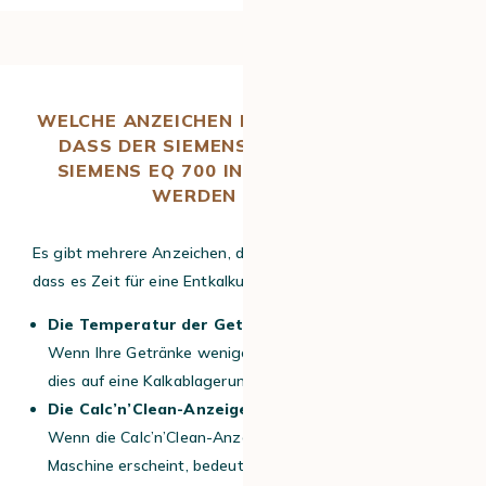
WELCHE ANZEICHEN DEUTEN DARAUF HIN,
DASS DER SIEMENS EQ 700 UND DERE
SIEMENS EQ 700 INTEGRAL ENTKALKT
WERDEN MÜSSEN?
Es gibt mehrere Anzeichen, die darauf hinweisen können,
dass es Zeit für eine Entkalkung des Siemens EQ 700 ist.
Die Temperatur der Getränke
Wenn Ihre Getränke weniger heiß sind als sonst, kann
dies auf eine Kalkablagerung hindeuten.
Die Calc’n’Clean-Anzeige
Wenn die Calc’n’Clean-Anzeige Ihrer Siemens EQ 700-
Maschine erscheint, bedeutet dies, dass eine Entkalkung