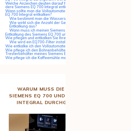
Welche Anzeichen deuten darauf hin, dass der Siemens EQ 700 und
dere Siemens EQ 700 Integral entkalkt werden müssen?
Wann sollte man die Vollautomaten Siemens EQ 700 und Siemens
EQ 700 Integral entkalken?
Wie bestimmt man die Wasserstärke?
Wie wirkt sich die Anzahl der Getränke auf die Häufigkeit der
Entkalkung aus?
Wann muss ich meinen Siemens EQ 700 entkalken?
Entkalkung des Siemens EQ 700 und des Siemens EQ 700 Integral:
Wie pflegen und entkalken Sie Ihre Siemens Vollautomaten?
Wie wird ein EQ700-Filter installiert?
Wie entkalke ich den Vollautomaten Siemens EQ700?
Wie pflege ich den Bohnenbehälter, den Wasserbehälter und den
Tresterbehälter meines Siemens EQ700?
Wie pflege ich die Kaffeemühle meines Siemens EQ700?
WARUM MUSS DIE ENTKALKUNG DES
SIEMENS EQ 700 UND DES SIEMENS EQ 700
INTEGRAL DURCHGEFÜHRT WERDEN?