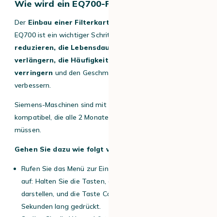
Wie wird ein EQ700-Filter installiert?
Der
Einbau einer Filterkartusche
in Ihren Siemens
EQ700 ist ein wichtiger Schritt, um die
Wasserhärte zu
reduzieren, die Lebensdauer Ihrer Maschine zu
verlängern, die Häufigkeit des Entkalkens zu
verringern
und den Geschmack Ihres
Kaffees
zu
verbessern.
Siemens-Maschinen sind mit
Intenza-Patronen
kompatibel, die alle 2 Monate ausgetauscht werden
müssen.
Gehen Sie dazu wie folgt vor.
Rufen Sie das Menü zur Einstellung der Wasserhärte
auf: Halten Sie die Tasten, die drei Kaffeebohnen
darstellen, und die Taste Calc’n’Clean gleichzeitig 3
Sekunden lang gedrückt.