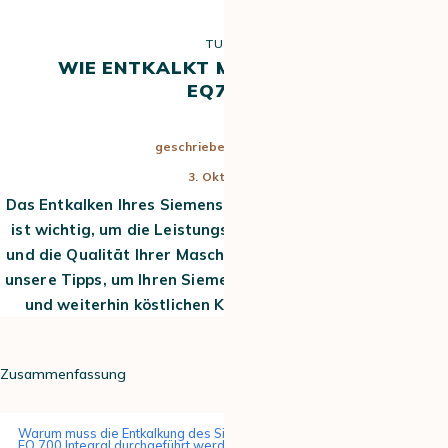
TUTO
WIE ENTKALKT MAN DIE SIEMENS
EQ700?
geschrieben von
Hugo
3. Okt. 2025
Das Entkalken Ihres Siemens EQ700 Kaffeevollautomaten
ist wichtig, um die Leistungsfähigkeit, die Langlebigkeit
und die Qualität Ihrer Maschine zu erhalten. Befolgen Sie
unsere Tipps, um Ihren Siemens EQ700 effektiv zu pflegen
und weiterhin köstlichen Kaffee genießen zu können.
Zusammenfassung
Warum muss die Entkalkung des Siemens EQ 700 und des Siemens
EQ 700 Integral durchgeführt werden?