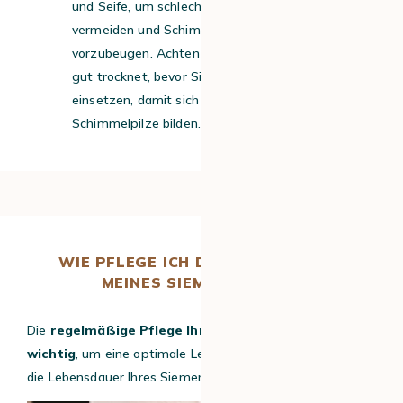
und Seife, um schlechte Gerüche zu
vermeiden und Schimmelbildung
vorzubeugen. Achten Sie darauf, dass er
gut trocknet, bevor Sie ihn wieder
einsetzen, damit sich keine Bakterien oder
Schimmelpilze bilden.
WIE PFLEGE ICH DIE KAFFEEMÜHLE
MEINES SIEMENS EQ700?
Die
regelmäßige Pflege Ihrer Kaffeemühle ist
wichtig
, um eine optimale Leistung zu gewährleisten und
die Lebensdauer Ihres Siemens EQ700 zu verlängern.