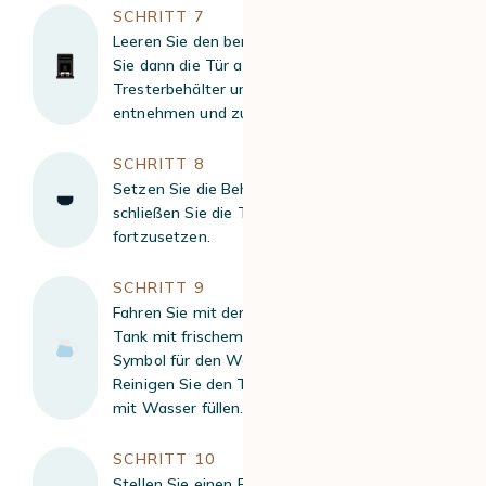
SCHRITT 7
Leeren Sie den benutzten Behälter und öffnen
Sie dann die Tür an der Vorderseite, um den
Tresterbehälter und den Auffangbehälter zu
entnehmen und zu leeren.
SCHRITT 8
Setzen Sie die Behälter wieder ein und
schließen Sie die Tür, um den Vorgang
fortzusetzen.
SCHRITT 9
Fahren Sie mit dem Spülen fort, indem Sie den
Tank mit frischem Wasser füllen, sobald das
Symbol für den Wassertank aufleuchtet.
Reinigen Sie den Tank gründlich, bevor Sie ihn
mit Wasser füllen.
SCHRITT 10
Stellen Sie einen Behälter unter die Düsen und