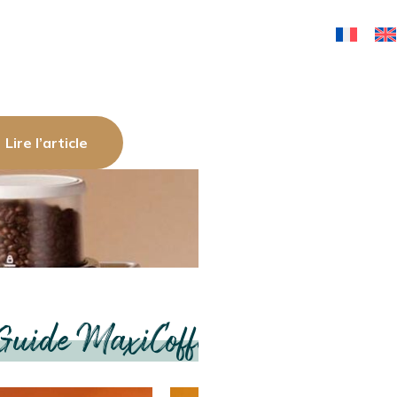
ee publie Le Grand Guide, le guide
 aider à choisir la machine à café qui
ond vraiment. Découvrez…
Lire l’article
CAFÉS EN
MACHINES
MOULINS À 
CAPSULES ET
EXPRESSO
DOSETTES
MANUELLES
Guide MaxiCoffee