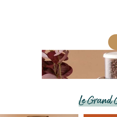
Chaque année, MaxiCoff
d’achat ultime pour vous
vous corresp
MACHINES À CAFÉ
CAFÉS EN GRAINS
MACHINES À CAFÉ
À GRAIN
CAPSULES
Le Grand 