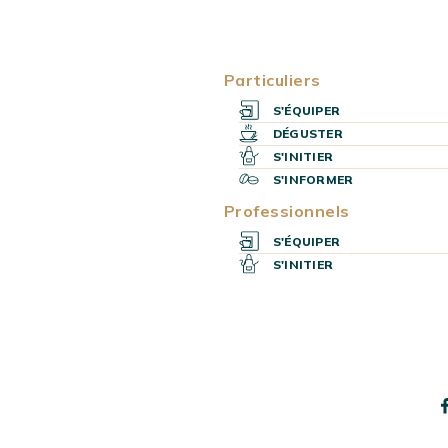
Particuliers
S'ÉQUIPER
DÉGUSTER
S'INITIER
S'INFORMER
Professionnels
S'ÉQUIPER
AGE D’ACCUEIL
S'INITIER
T LA MEILLEURE
 CAFÉ À GRAIN
 2026 ?