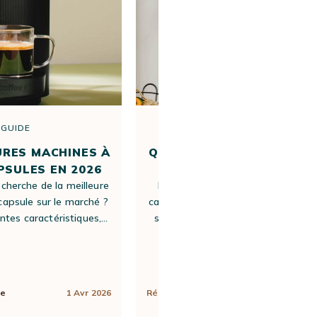
GUIDE
GUIDE
URES MACHINES À
QUEL EST LE MEILLEUR C
PSULES EN 2026
MOULU ?
echerche de la meilleure
Pour vous aider à trouver le meill
capsule sur le marché ?
café moulu selon vos goûts, nous a
entes caractéristiques,…
sélectionné dix références aux prof
variés…
ne
1 Avr 2026
Rédigé par
Apolline
5 Juin