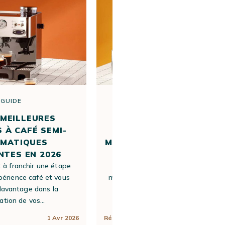
GUIDE
GUIDE
 MEILLEURES
LES 10 MEILLEURES
 À CAFÉ SEMI-
MACHINES EXPRESSO
MATIQUES
MANUELLES DÉBUTANTES
TES EN 2026
2026
 à franchir une étape
Vous envisagez de passer d’un
périence café et vous
machine à café à grain à une mach
davantage dans la
expresso manuelle ? Les machin
ation de vos…
expresso manuelles…
1 Avr 2026
Rédigé par
Lisa
1 Avr