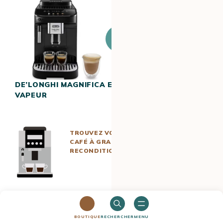
J’achète ce
produit
DE’LONGHI MAGNIFICA EVO BUSE
VAPEUR
16.7/20
DÉTAIL DE LA NOTE
TROUVEZ VOTRE MACHINE À
CAFÉ À GRAIN DÉBUTANTE EN
L’AVIS DE L’EXPERT
Fanny
RECONDITIONNÉ
N°6 : la KitchenAid KF2
BOUTIQUE
RECHERCHER
MENU