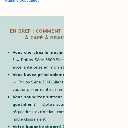
Gamme Débutantes
EN BREF : COMMENT CHOISIR SA MACHINE
À CAFÉ À GRAIN DÉBUTANTE ?
Vous cherchez la machine la plus simple à utiliser
?
→ Philips Série 3300 Silent Brew Buse vapeur (n°1,
excellente prise en main et très bon équilibre global)
Vous buvez principalement des boissons lactées ?
→ Philips Série 3300 Silent Brew Buse vapeur (buse
vapeur performante et recette Iced Coffee en bonus).
Vous souhaitez surtout réussir vos expressos au
quotidien ?
→ Optez pour une machine privilégiant la
régularité d’extraction, comme les modèles de tête de
notre classement.
Votre budget est serré ?
→ Les machines de la