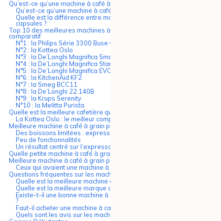
Qu’est-ce qu’une machine à café à grain Débutante ?
Qu’est-ce qu’une machine à café à grain ?
Quelle est la différence entre machine à café à grain et machine à
capsules ?
Top 10 des meilleures machines à café à grain pas chères : notre
comparatif
N°1 : la Philips Série 3300 Buse vapeur
N°2 : la Kottea Oslo
N°3 : la De’Longhi Magnifica Smart
N°4 : la De’Longhi Magnifica Start Pop
N°5 : la De’Longhi Magnifica EVO
N°6 : la KitchenAid KF2
N°7 : la Smeg BCC11
N°8 : la De’Longhi 22.140B
N°9 : la Krups Serenity
N°10 : la Melitta Purista
Quelle est la meilleure cafetière qualité-prix ?
La Kottea Oslo : le meilleur compromis entre prix et performances
Meilleure machine à café à grain pas chère : à quoi s’attendre ?
Des boissons limitées : expresso, cappuccino et café long
Peu de fonctionnalités
Un résultat centré sur l‘expresso
Quelle petite machine à café à grain pas chère choisir ?
Meilleure machine à café à grain pas chère : pour qui ?
Ceux qui avaient une machine à capsules avant
Questions fréquentes sur les machines à café à grain pas chères
Quelle est la meilleure machine à café à grain fiable ?
Quelle est la meilleure marque de machine à café avec broyeur ?
Existe-t-il une bonne machine à café à grain à moins de 200 euros
?
Faut-il acheter une machine à café à grain haut de gamme ?
Quels sont les avis sur les machines à café à grain pas chères ?