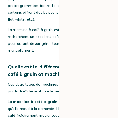
préprogrammées (ristretto, expresso, etc.), tandis que
certains offrent des boissons plus élaborées (cold brew,
flat white, etc.).
La machine à café à grain est idéale pour ceux qui
recherchent un excellent café fraîchement moulu, sans
pour autant devoir gérer tous les paramètres
manuellement.
Quelle est la différence entre machine à
café à grain et machine à capsules ?
Ces deux types de machines se distinguent avant tout
par
la fraîcheur du café au moment de l’extraction.
La
machine à café à grain
utilise du café en grain
qu’elle moud à la demande. Elle permet de profiter d’un
café fraîchement moulu, tout en donnant accès à une