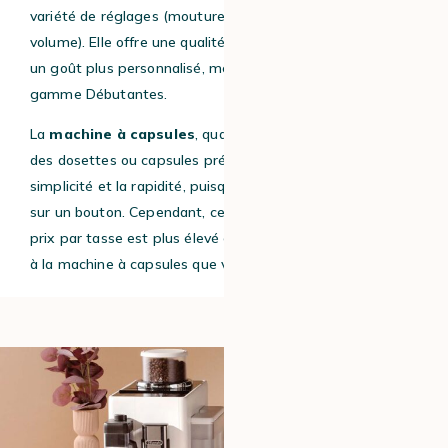
variété de réglages (mouture, intensité, température,
volume). Elle offre une qualité d’extraction supérieure et
un goût plus personnalisé, même sur les machines de la
gamme Débutantes.
La
machine à capsules
, quant à elle, fonctionne avec
des dosettes ou capsules pré-remplies. Elle mise sur la
simplicité et la rapidité, puisqu’il vous suffira d’appuyer
sur un bouton. Cependant, cette commodité a un coût : le
prix par tasse est plus élevé et le choix de café est limité
à la machine à capsules que vous possédez.