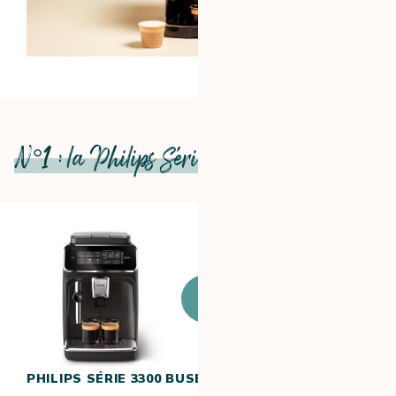
N°1 : la Philips Série 3300 Buse vapeur
J’achète ce
produit
PHILIPS SÉRIE 3300 BUSE VAPEUR