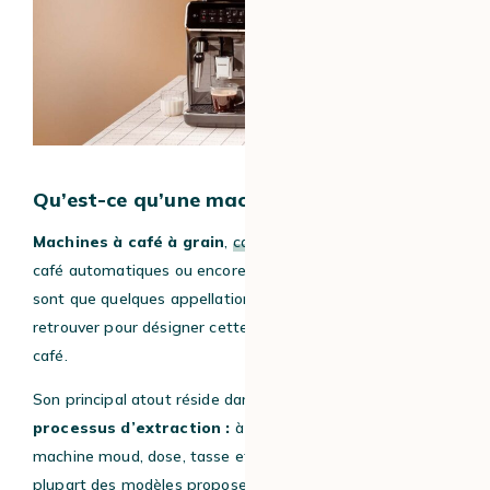
Qu’est-ce qu’une machine à café à grain ?
Machines à café à grain
,
cafetières à grain
, machines à
café automatiques ou encore expressos broyeurs : ce ne
sont que quelques appellations que vous pourrez
retrouver pour désigner cette catégorie de machines à
café.
Son principal atout réside dans
l’automatisation du
processus d’extraction :
à partir de
grains de café
, la
machine moud, dose, tasse et extrait votre boisson. La
plupart des modèles proposent des recettes classiques