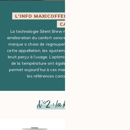
L’INFO MAXICOFFEE SUR L’UNIVERS DU
CAFÉ
La technologie Silent Brew ne se limite pas à une simple
amélioration du confort sonore sur les machines Philips. Si la
marque a choisi de regrouper ses évolutions récentes sous
cette appellation, les ajustements vont bien au-delà du seul
bruit perçu à l’usage. L’optimisation du moulin ou la gestion
de la température ont également été repensées, ce qui
permet aujourd’hui à ces machines de mieux rivaliser avec
les références concurrentes du marché.
N°2 : la Kottea Oslo