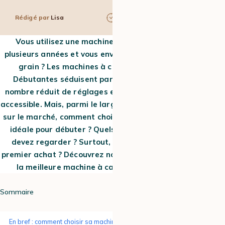
Rédigé par
Lisa
10 min
1 Avr 2026
Vous utilisez une machine à café à capsules depuis
plusieurs années et vous envisagez de passer au café en
grain ? Les machines à café à grain de la gamme
Débutantes séduisent par leur simplicité d’usage, le
nombre réduit de réglages et un prix généralement très
accessible. Mais, parmi le large choix d’expressos broyeurs
sur le marché, comment choisir la machine à café à grain
idéale pour débuter ? Quels sont les critères que vous
devez regarder ? Surtout, quel budget accorder à ce
premier achat ? Découvrez notre classement et choisissez
la meilleure machine à café pas chère du moment.
Sommaire
En bref : comment choisir sa machine à café à grain Débutante ?