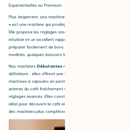
Expérientielles ou Premium.
Plus largement, une machine à café à grain
« débutante
»
est une machine qui privilégie la simplicité d’utilisation.
Elle propose les réglages essentiels, une prise en main
intuitive et un excellent rapport qualité-prix, afin de
préparer facilement de bons expressos et, selon les
modèles, quelques boissons lactées.
Nos machines
Débutantes
répondent à ces deux
définitions : elles offrent une véritable alternative aux
machines à capsules en permettant de profiter des
arômes du café fraîchement moulu, sans complexité ni
réglages avancés. Elles constituent le point de départ
idéal pour découvrir le café en grain avant d’évoluer vers
des machines plus complètes.