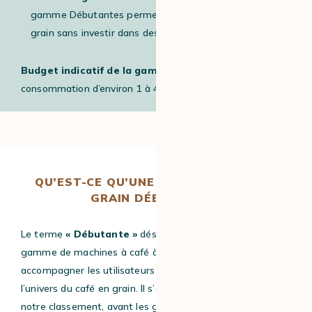
gamme Débutantes permettent de passer au café en
grain sans investir dans des fonctionnalités avancées.
Budget indicatif de la gamme :
250 à 500 €, pour une
consommation d’environ 1 à 4 cafés par jour.
QU’EST-CE QU’UNE MACHINE À CAFÉ À
GRAIN DÉBUTANTE ?
Le terme
« Débutante »
désigne, chez MaxiCoffee, une
gamme de machines à café à grain conçues pour
accompagner les utilisateurs qui souhaitent découvrir
l’univers du café en grain. Il s’agit du premier niveau de
notre classement, avant les gammes Évolutives,