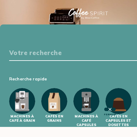
Particuliers
S'ÉQUIPER
DÉGUSTER
S'INITIER
S'INFORMER
Professionnels
Recherche rapide
S'ÉQUIPER
S'INITIER
FERMER
MACHINES À
CAFÉS EN
MACHINES À
CAFÉS EN
CAFÉ À GRAIN
GRAINS
CAFÉ
CAPSULES ET
CAPSULES
DOSETTES