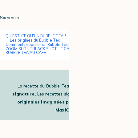
Sommaire
QU’EST-CE QU’UN BUBBLE TEA ?
Les origines du Bubble Tea
Comment préparer un Bubble Tea au café ?
ZOOM SUR LE BLACK SHOT, LE CAFÉ IDÉAL POUR RÉALISER VOTRE
BUBBLE TEA AU CAFÉ
La recette du Bubble Tea au café est une
recette
signature.
Les recettes signatures sont des
recettes
originales imaginées par les baristas de chez
MaxiCoffee.