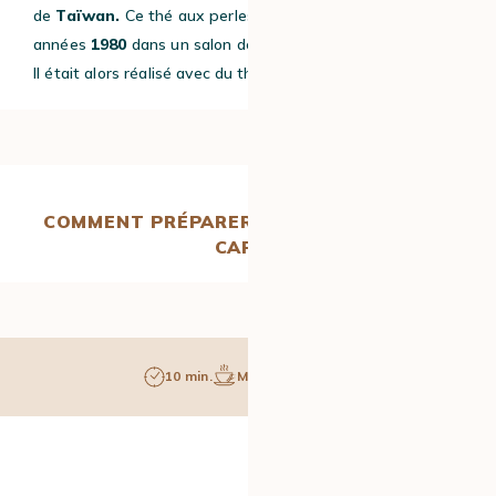
de
Taïwan.
Ce thé aux perles aurait été créé dans les
années
1980
dans un salon de thé de la ville de Taichung.
Il était alors réalisé avec du thé noir ou du thé vert.
COMMENT PRÉPARER UN BUBBLE TEA AU
CAFÉ ?
10 min.
Moyen
1 pers.