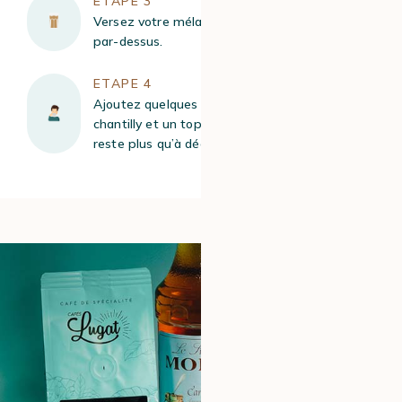
ETAPE 3
Versez votre mélange précédemment réservé
par-dessus.
ETAPE 4
Ajoutez quelques glaçons et, en option, de la
chantilly et un topping caramel. Il ne vous
reste plus qu’à déguster !