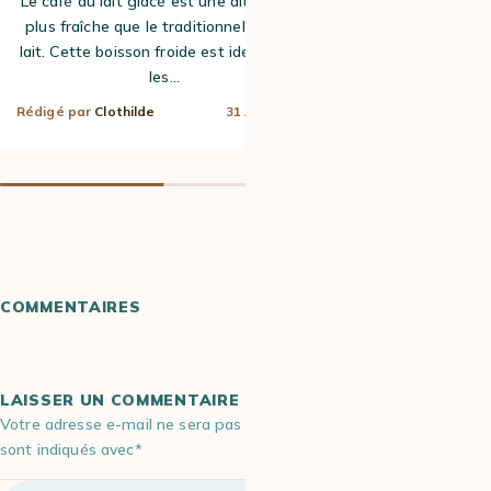
Le café au lait glacé est une alternative
Le cold brew es
plus fraîche que le traditionnel café au
serait origina
lait. Cette boisson froide est idéale pour
propose aujo
les…
originale de 
Rédigé par
Clothilde
31 Août 2022
Rédigé par
Lisa
COMMENTAIRES
LAISSER UN COMMENTAIRE
Votre adresse e-mail ne sera pas publiée. Les champs obligatoires
sont indiqués avec*