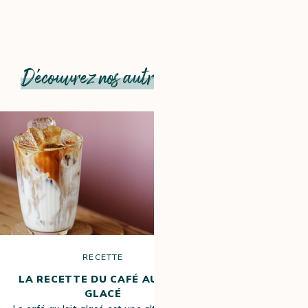
Découvrez nos autres recettes et articles
RECETTE
R
LA RECETTE DU CAFÉ AU LAIT
LA RECETT
GLACÉ
ÉMULSI