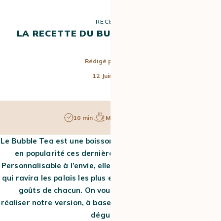
RECETTE
LA RECETTE DU BUBBLE TEA AU CAFÉ
Rédigé par
Lison
12 Juin 2023
10 min.
Moyen
1 pers.
Le Bubble Tea est une boisson rafraîchissante qui a gagné
en popularité ces dernières années. Et pour cause !
Personnalisable à l’envie, elle offre une variété de saveurs
qui ravira les palais les plus exigeants pour s’adapter aux
goûts de chacun. On vous propose aujourd’hui de
réaliser notre version, à base de café. Suivez les étapes et
dégustez !