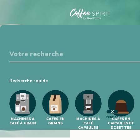
Particuliers
S'ÉQUIPER
DÉGUSTER
S'INITIER
S'INFORMER
Professionnels
Recherche rapide
S'ÉQUIPER
S'INITIER
FERMER
MACHINES À
CAFÉS EN
MACHINES À
CAFÉS EN
CAFÉ À GRAIN
GRAINS
CAFÉ
CAPSULES ET
CAPSULES
DOSETTES