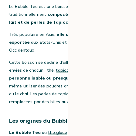
Le Bubble Tea est une boisson
traditionnellement
composée de
thé noir
refroidi, de
lait et de perles de Tapioca.
Très populaire en Asie,
elle s’est récemment
exportée
aux États-Unis et dans tous les pays
Occidentaux.
Cette boisson se décline d’ailleurs selon les goûts et les
envies de chacun : thé,
tapioca
, etc.
Tout est
personnalisable ou presque !
De plus, vous pouvez
même utiliser des poudres aromatisées, telles que le taro
ou le chai. Les perles de tapioca peuvent également être
remplacées par des billes aux saveurs fruitées.
Les origines du Bubble Tea
Le Bubble Tea
ou
thé glacé
nous vient tout droit