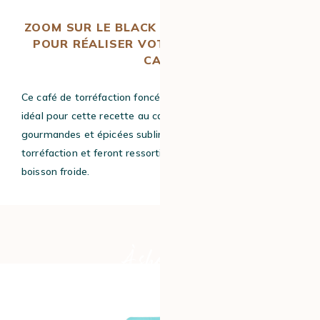
ZOOM SUR LE BLACK SHOT, LE CAFÉ IDÉAL
POUR RÉALISER VOTRE BUBBLE TEA AU
CAFÉ
Ce café de torréfaction foncée de chez Cafés Lugat est
idéal pour cette recette au café. Ses notes aromatiques
gourmandes et épicées sublimeront sa couleur de
torréfaction et feront ressortir les arômes de votre
boisson froide.
À shopper