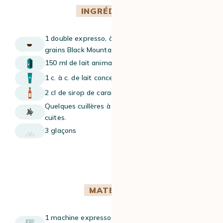
INGRÉDIENTS
1 double expresso, à réaliser avec le café en
grains Black Mountains de chez Cafés Lugat
150 ml de lait animal ou végétal
1 c. à c. de lait concentré
2 cl de sirop de caramel Monin
Quelques cuillères à soupe de billes de tapioca
cuites.
3 glaçons
MATÉRIEL
1 machine expresso, manuelle ou automatique,