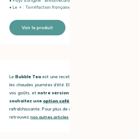
• Pays d’origine : Brésil/Nicaragua/Inde/Indonésie
• Le + : Torréfaction française
Voir le produit
Le
Bubble Tea
est une recette gourmande idéale pour
les chaudes journées d’été. Elle s’adapte à vos envies et à
vos goûts, et
notre version est parfaite si vous
souhaitez une
option caféinée
,
mais toujours aussi
rafraîchissante. Pour plus de recettes estivales,
retrouvez
nos autres articles
sur le blog.