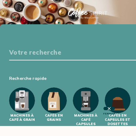
Particuliers
S'ÉQUIPER
DÉGUSTER
S'INITIER
S'INFORMER
Professionnels
Recherche rapide
S'ÉQUIPER
S'INITIER
FERMER
MACHINES À
CAFÉS EN
MACHINES À
CAFÉS EN
CAFÉ À GRAIN
GRAINS
CAFÉ
CAPSULES ET
CAPSULES
DOSETTES