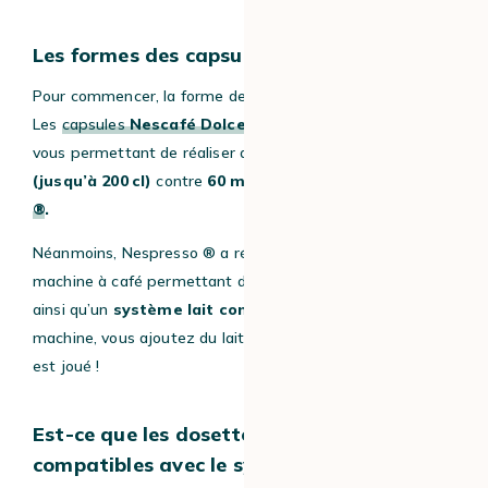
Les formes des capsules café
Pour commencer, la forme des capsules café.
Les
capsules
Nescafé Dolce Gusto®
sont plus grandes,
vous permettant de réaliser des boissons
plus longues
(jusqu’à 200 cl)
contre
60 maximum
chez Nespresso
®
.
Néanmoins, Nespresso ® a récemment sorti une nouvelle
machine à café permettant d’avoir de grandes tasses,
ainsi qu’un
système lait compatible
avec votre
machine, vous ajoutez du lait frais dedans et hop le tour
est joué !
Est-ce que les dosettes
Dolce Gusto® sont
compatibles avec le système
Nespresso ®