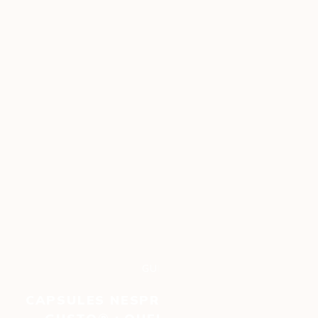
GUIDE
CAPSULES NESPRESSO® VS DOLCE