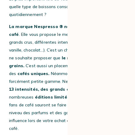
quelle type de boissons consommez-vous
quotidiennement ?
La marque Nespresso ® ne se concentre que sur le
café
. Elle vous propose le meilleur du café avec des
grands crus, différentes intensités et saveurs (caramel,
vanille, chocolat…). C’est un choix assumé de la marque qui
ne souhaite proposer que
le meilleur du café et des
grains.
C’est aussi un placement
haut de gamme
avec
des
cafés uniques.
Néanmoins, qui dit café, ne dit pas
forcément petite gamme. Nespresso ® propose
jusqu’à
13 intensités, des grands crus
, ainsi que de
nombreuses
éditions limitées
chaque année. Ainsi, les
fans de café sauront se faire plaisir. La variété de choix au
niveau des parfums et des goûts aura une grande
influence lors de votre achat d’une nouvelle machine à
café.