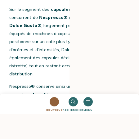
Sur le segment des
capsules de café
, le principal
concurrent de
Nespresso®
reste aujourd’hui
Nescafé
Dolce Gusto®
, largement présent dans les foyers
équipés de machines à capsules. Si Nespresso® se
positionne sur un café plus typé, avec une recherche
d’arômes et d’intensités, Dolce Gusto® propose
également des capsules dédiées au café (espresso, lungo,
ristretto) tout en restant accessible et répandu dans la
distribution.
Nespresso® conserve ainsi une place forte sur le marché
premium du café en capsule
, mais la concurrence s’est
renforcée, notamment via le développement des
compatibles et l’offre Dolce Gusto® sur le café espresso.
BOUTIQUE
RECHERCHER
MENU