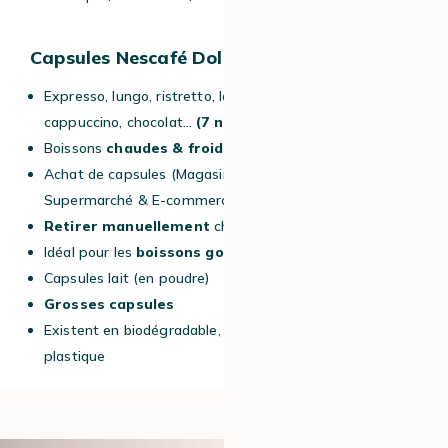
Capsules Nescafé Dolce Gusto® :
Expresso, lungo, ristretto, lattée, macchiatto, thé,
cappuccino, chocolat…
(7 niveaux ou volumes)
Boissons
chaudes & froides
Achat de capsules (Magasin Nespresso
®
/
Supermarché & E-commerce)
Retirer manuellement
chaque capsule
Idéal pour les
boissons gourmandes
Capsules lait (en poudre)
Grosses capsules
Existent en biodégradable, compostables, aluminium,
plastique