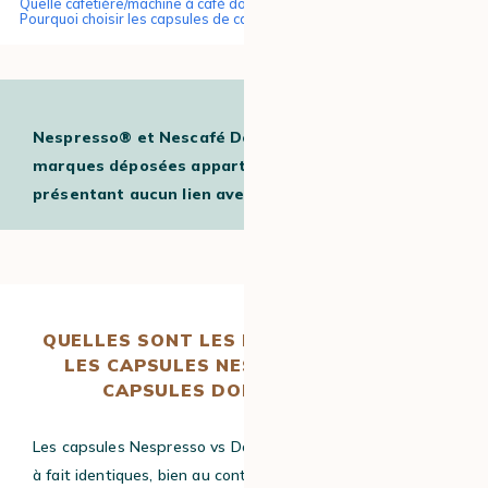
Quelle cafetière/machine à café dosette choisir ?
Pourquoi choisir les capsules de café ?
Nespresso® et Nescafé Dolce Gusto® sont des
marques déposées appartenant à des tiers et ne
présentant aucun lien avec MaxiCoffee
QUELLES SONT LES DIFFÉRENCES ENTRE
LES CAPSULES NESPRESSO® ET LES
CAPSULES DOLCE GUSTO
®
?
Les capsules Nespresso vs Dolce Gusto ne sont pas tout
à fait identiques, bien au contraire !