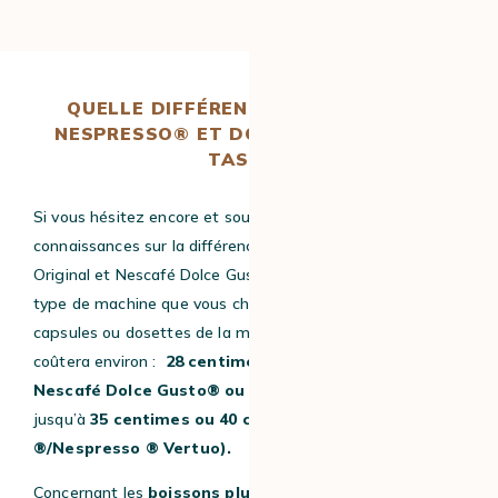
QUELLE DIFFÉRENCE DE PRIX ENTRE
NESPRESSO® ET DOLCE GUSTO
®
À LA
TASSE ?
Si vous hésitez encore et souhaitez approfondir vos
connaissances sur la différence des capsules Nespresso ®
Original et Nescafé Dolce Gusto®, parlons prix ! Selon le
type de machine que vous choisissez, si vous achetez des
capsules ou dosettes de la marque, un expresso vous
coûtera environ :
28 centimes
(
expresso Intenso
Nescafé Dolce Gusto® ou expresso de Tassimo)
et
jusqu’à
35 centimes ou 40 centimes (Nespresso
®/Nespresso ® Vertuo).
Concernant les
boissons plus gourmandes
de chez