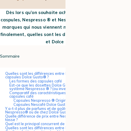
Dès lors qu’on souhaite acheter une machine à café à
caspules, Nespresso ® et Nescafé Dolce Gusto® sont deux
marques qui nous viennent naturellement à l’esprit. Mais
finalement, quelles sont les différences entre Nespresso ®
et Dolce Gusto
®
?
Sommaire
Quelles sont les différences entre les capsules Nespresso® et les
capsules Dolce Gusto® ?
Les formes des capsules café
Est-ce que les dosettes Dolce Gusto® sont compatibles avec le
système Nespresso ® ? (ou inversement )
Comparatif des caractéristiques spécifiques de ces deux types de
capsules café
Capsules Nespresso ® Original :
Capsules Nescafé Dolce Gusto® :
Y a-t-il plus de parfums et de goûts dans le café de chez
Nespresso® ou de chez Dolce Gusto® ?
Quelle différence de prix entre Nespresso® et Dolce Gusto® à la
tasse ?
Quel est le principal concurrent de Nespresso® ?
Quelles sont les différences entre Krups®, Senseo® et Tassimo® ?