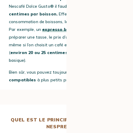
Nescafé Dolce Gusto® il faudra compter entre
50 à 60
centimes par boisson.
Effectivement, suivant votre
consommation de boissons, le prix peut vite devenir élevé.
Par exemple, un
expresso broyeur
utilise 7 ou 8 g pour
préparer une tasse, le prix d’un café reste bien inférieur,
même si l’on choisit un café en grain de torréfacteur
(
environ 20 ou 25 centimes
, moins pour un café plus
basique).
Bien sûr, vous pouvez toujours trouver des
capsules
compatibles
à plus petits prix !
QUEL EST LE PRINCIPAL CONCURRENT DE
NESPRESSO® ?