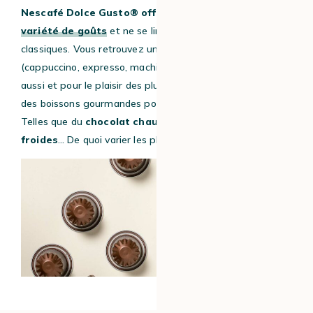
Nescafé Dolce Gusto® offre une plus
grande
variété de goûts
et ne se limite pas qu’aux cafés
classiques. Vous retrouvez une large gamme de boissons
(cappuccino, expresso, machiatto, entre autres). Mais
aussi et pour le plaisir des plus gourmands d’entre nous,
des boissons gourmandes pour les petits et les grands !
Telles que du
chocolat chaud, du thé, des boissons
froides
… De quoi varier les plaisirs au quotidien !