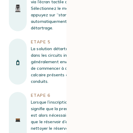
via l’écran tactile de votre machine.
Sélectionnez le mode “clean mode”, puis
appuyez sur “start”. La machine va alors initier
automatiquement le programme de
détartrage.
ETAPE 5
La solution détartrante commence à circuler
dans les circuits internes. Cette phase dure
généralement environ 5 minutes. Elle permet
de commencer à dissoudre les dépôts de
calcaire présents dans le thermobloc et les
conduits.
ETAPE 6
Lorsque l’inscription “calc” clignote, cela
signifie que la première phase est terminée. Il
est alors nécessaire de vider le récipient ainsi
que le réservoir d’eau. Profitez-en pour
nettoyer le réservoir à l’aide d’une éponge et