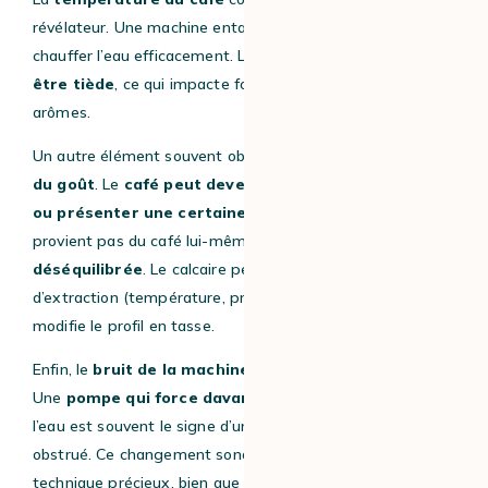
révélateur. Une machine entartrée a plus de difficulté à
chauffer l’eau efficacement. Le
café obtenu peut alors
être tiède
, ce qui impacte fortement la perception des
arômes.
Un autre élément souvent observé est la
modification
du goût
. Le
café peut devenir plus amer, plus plat
ou présenter une certaine astringence
. Cela ne
provient pas du café lui-même, mais d’une
extraction
déséquilibrée
. Le calcaire perturbe les paramètres
d’extraction (température, pression, temps), ce qui
modifie le profil en tasse.
Enfin, le
bruit de la machine
peut également évoluer.
Une
pompe qui force davantage
pour faire circuler
l’eau est souvent le signe d’un circuit partiellement
obstrué. Ce changement sonore est un indicateur
technique précieux, bien que souvent sous-estimé.