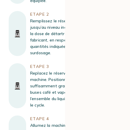
équipée.
ETAPE 2
Remplissez le réservoir avec de l’eau tiède
jusqu’au niveau indiqué “calc”. Ajoutez ensuite
la dose de détartrant recommandée par le
fabricant, en respectant précisément les
quantités indiquées afin d’éviter tout
surdosage.
ETAPE 3
Replacez le réservoir d’eau dans votre
machine. Positionnez ensuite un récipient
suffisamment grand (au moins 1 litre) sous les
buses café et vapeur afin de récupérer
l’ensemble du liquide qui va s’écouler pendant
le cycle.
ETAPE 4
Allumez la machine, puis accédez à l’interface