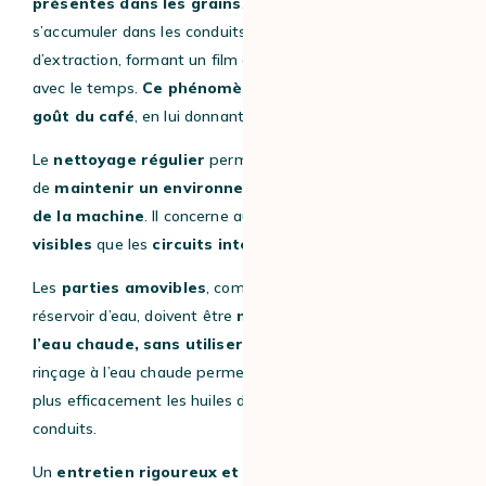
présentes dans les grains
. Ces huiles peuvent
s’accumuler dans les conduits, les buses et le groupe
d’extraction, formant un film gras susceptible de rancir
avec le temps.
Ce phénomène altère directement le
goût du café
, en lui donnant des notes désagréables.
Le
nettoyage régulier
permet d’éliminer ces résidus et
de
maintenir un environnement propre à l’intérieur
de la machine
. Il concerne aussi bien les
éléments
visibles
que les
circuits internes.
Les
parties amovibles
, comme le bac à marc ou le
réservoir d’eau, doivent être
nettoyées fréquemment à
l’eau chaude, sans utiliser de produits agressifs
. Un
rinçage à l’eau chaude permet également de dissoudre
plus efficacement les huiles de café accumulées dans les
conduits.
Un
entretien rigoureux et régulier
contribue