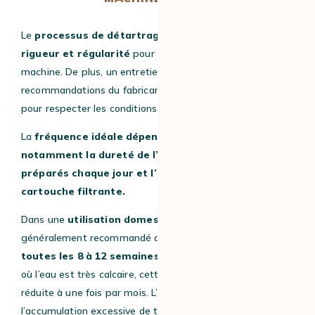
Le
processus de détartrage
doit être réalisé avec
rigueur et régularité
pour un bon entretien de la
machine. De plus, un entretien conforme aux
recommandations du fabricant est également essentiel
pour respecter les conditions de garantie.
La
fréquence idéale dépend de plusieurs facteurs,
notamment la dureté de l’eau, le nombre de cafés
préparés chaque jour et l’utilisation ou non d’une
cartouche filtrante.
Dans une
utilisation domestique classique
, il est
généralement recommandé d’effectuer un détartrage
toutes les 8 à 12 semaines
. Toutefois, dans les zones
où l’eau est très calcaire, cette fréquence peut être
réduite à une fois par mois. L’objectif est de prévenir
l’accumulation excessive de tartre plutôt que de corriger