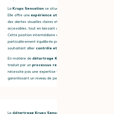
La
Krups Sensation
se situe entre ces deux approches.
Elle offre une
expérience utilisateur simplifiée
, avec
des alertes visuelles claires et des programmes
accessibles, tout en laissant une certaine
autonomie
.
Cette position intermédiaire en fait une machine
particulièrement équilibrée pour les utilisateurs
souhaitant allier
contrôle et simplicité
.
En matière de
détartrage Krups Sensation
, cela se
traduit par un
processus relativement intuitif
, qui ne
nécessite pas une expertise technique poussée, tout en
garantissant un niveau de performance élevé.
Le
détartrage Krups Sensation
est une étape