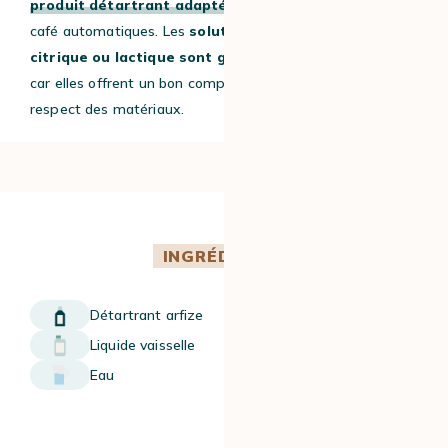
produit détartrant adapté
, conçu pour les machines à
café automatiques. Les
solutions à base d’acide
citrique ou lactique sont généralement privilégiées
,
car elles offrent un bon compromis entre efficacité et
respect des matériaux.
INGRÉDIENTS
Détartrant arfize​
Liquide vaisselle​
Eau