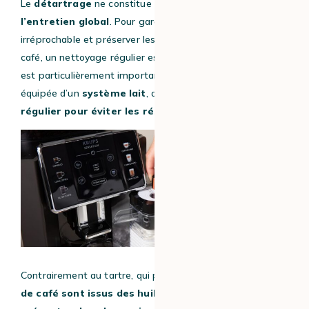
Le
détartrage
ne constitue qu’
une partie de
l’entretien global
. Pour garantir une hygiène
irréprochable et préserver les qualités organoleptiques du
café, un nettoyage régulier est tout aussi essentiel. Cela
est particulièrement important si votre machine est
équipée d’un
système lait
, qui nécessite un
nettoyage
régulier pour éviter les résidus et les bactéries
.
Contrairement au tartre, qui provient de l’eau, les
résidus
de café sont issus des huiles naturellement