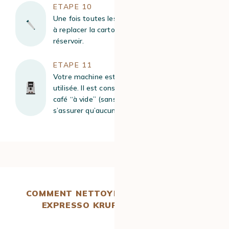
ETAPE 10
Une fois toutes les étapes terminées, pensez
à replacer la cartouche filtrante dans le
réservoir.
ETAPE 11
Votre machine est désormais prête à être
utilisée. Il est conseillé de réaliser un premier
café “à vide” (sans le consommer) afin de
s’assurer qu’aucun résidu n’altère le goût.
COMMENT NETTOYER SA CAFETIÈRE À
EXPRESSO KRUPS SENSATION ?