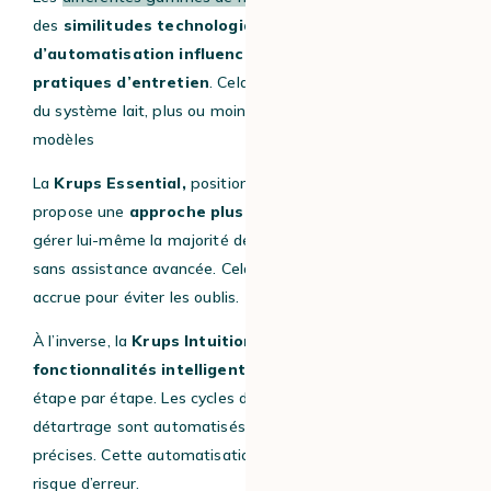
des
similitudes technologiques
, mais leur
niveau
d’automatisation influence directement les
pratiques d’entretien
. Cela inclut également l’entretien
du système lait, plus ou moins automatisé selon les
modèles
La
Krups Essential,
positionnée en entrée de gamme,
propose une
approche plus manuelle
. L’utilisateur doit
gérer lui-même la majorité des opérations d’entretien,
sans assistance avancée. Cela implique une vigilance
accrue pour éviter les oublis.
À l’inverse, la
Krups Intuition
intègre des
fonctionnalités intelligentes
qui guident l’utilisateur
étape par étape. Les cycles de nettoyage et de
détartrage sont automatisés, avec des notifications
précises. Cette automatisation réduit considérablement le
risque d’erreur.