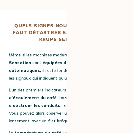
QUELS SIGNES NOUS INDIQUENT QU’IL
FAUT DÉTARTRER SA MACHINE À GRAIN
KRUPS SENSATION ?
Même si les machines modernes comme la
Krups
Sensation
sont
équipées de systèmes d’alerte
automatiques,
il reste fondamental de savoir interpréter
les signaux qui indiquent qu’un détartrage est nécessaire.
L’un des premiers indicateurs concerne le
débit
d’écoulement du café
. Lorsque le
calcaire commence
à obstruer les conduits
, l’eau circule moins librement.
Vous pouvez alors observer un café qui coule plus
lentement, avec un filet irrégulier ou saccadé.
La
température du café
constitue également un signal