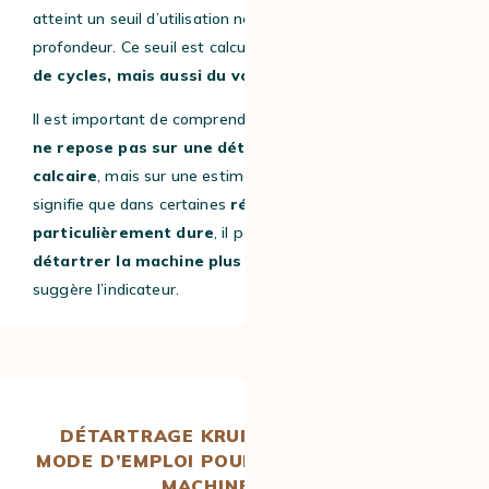
atteint un seuil d’utilisation nécessitant un nettoyage en
profondeur. Ce seuil est calculé
en fonction du nombre
de cycles, mais aussi du volume d’eau utilisé
.
Il est important de comprendre que ce
système d’alerte
ne repose pas sur une détection directe du
calcaire
, mais sur une estimation basée sur l’usage. Cela
signifie que dans certaines
régions où l’eau est
particulièrement dure
, il peut être
nécessaire de
détartrer la machine plus fréquemment
que ce que
suggère l’indicateur.
DÉTARTRAGE KRUPS SENSATION : LE
MODE D’EMPLOI POUR DÉTARTRER VOTRE
MACHINE À CAFÉ