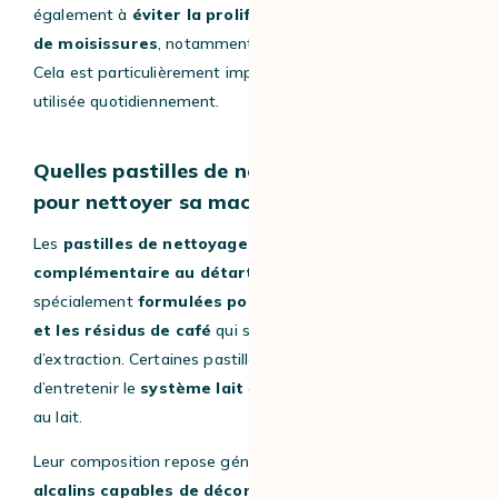
également à
éviter la prolifération de bactéries ou
de moisissures
, notamment dans les zones humides.
Cela est particulièrement important si la machine est
utilisée quotidiennement.
Quelles pastilles de nettoyage utiliser
pour nettoyer sa machine ?
Les
pastilles de nettoyage
jouent un
rôle
complémentaire au détartrage
. Elles sont
spécialement
formulées pour dissoudre les graisses
et les résidus de café
qui s’accumulent dans le système
d’extraction. Certaines pastilles permettent également
d’entretenir le
système lait
en éliminant les dépôts liés
au lait.
Leur composition repose généralement sur des
agents
alcalins capables de décomposer les huiles sans