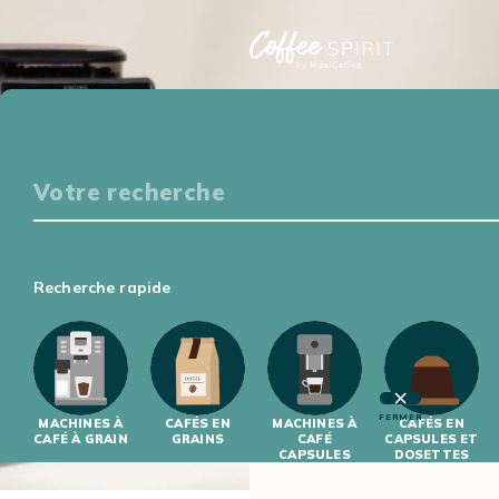
Particuliers
S'ÉQUIPER
DÉGUSTER
S'INITIER
S'INFORMER
Professionnels
Recherche rapide
S'ÉQUIPER
S'INITIER
FERMER
MACHINES À
CAFÉS EN
MACHINES À
CAFÉS EN
CAFÉ À GRAIN
GRAINS
CAFÉ
CAPSULES ET
CAPSULES
DOSETTES