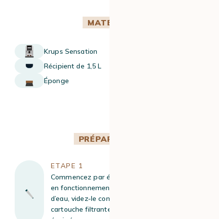
MATÉRIEL
Krups Sensation
Récipient de 1,5 L​
Éponge
PRÉPARATION
ETAPE 1
Commencez par éteindre la machine si elle est
en fonctionnement. Retirez ensuite le réservoir
d’eau, videz-le complètement, puis enlevez la
cartouche filtrante si votre machine en est