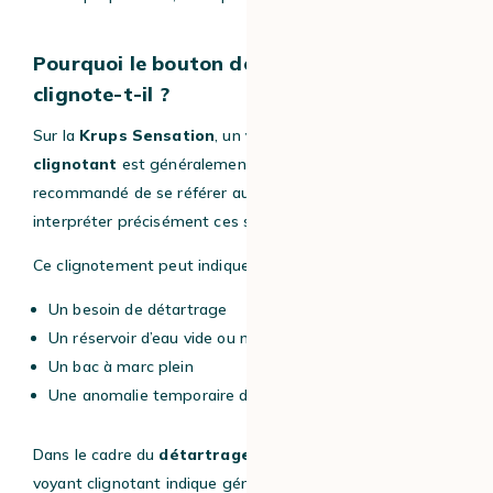
Pourquoi le bouton de la machine
clignote-t-il ?
Sur la
Krups Sensation
, un
voyant lumineux
clignotant
est généralement un
signal d’alerte
. Il est
recommandé de se référer au
manuel d’utilisation
pour
interpréter précisément ces signaux.
Ce clignotement peut indiquer :
Un besoin de détartrage
Un réservoir d’eau vide ou mal positionné
Un bac à marc plein
Une anomalie temporaire du système
Dans le cadre du
détartrage Krups Sensation
, un
voyant clignotant indique généralement que la machine a