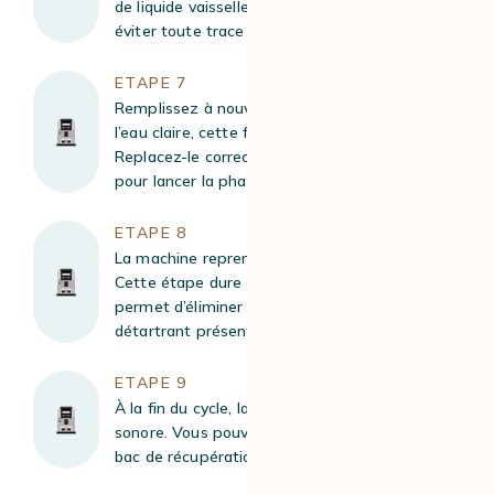
de liquide vaisselle. Rincez abondamment pour
éviter toute trace de produit.
ETAPE 7
Remplissez à nouveau le réservoir avec de
l’eau claire, cette fois jusqu’au niveau “max”.
Replacez-le correctement dans la machine
pour lancer la phase de rinçage.
ETAPE 8
La machine reprend automatiquement le cycle.
Cette étape dure environ 10 minutes et
permet d’éliminer totalement les résidus de
détartrant présents dans le circuit.
ETAPE 9
À la fin du cycle, la machine émet un signal
sonore. Vous pouvez alors vider et nettoyer le
bac de récupération ainsi que le bac à marc.