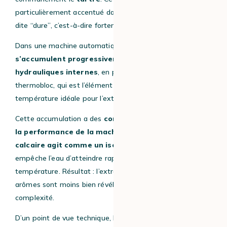
particulièrement accentué dans les régions où l’eau est
dite “dure”, c’est-à-dire fortement minéralisée.
Dans une machine automatique, ces dépôts
s’accumulent progressivement dans les circuits
hydrauliques internes
, en particulier au niveau du
thermobloc, qui est l’élément chargé de chauffer l’eau à la
température idéale pour l’extraction du café.
Cette accumulation a des
conséquences directes sur
la performance de la machine
. Une
couche de
calcaire agit comme un isolant thermique
, ce qui
empêche l’eau d’atteindre rapidement la bonne
température. Résultat : l’extraction est moins précise, les
arômes sont moins bien révélés et le café perd en
complexité.
D’un point de vue technique, le
tartre modifie