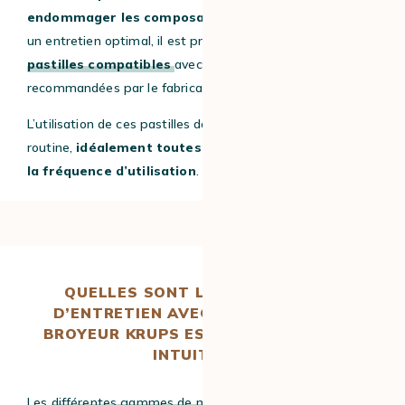
endommager les composants internes
. Pour garantir
un entretien optimal, il est préférable d’utiliser des
pastilles compatibles
avec les machines Krups, ou
recommandées par le fabricant.
L’utilisation de ces pastilles doit s’inscrire dans une
routine,
idéalement toutes les 2 à 3 semaines selon
la fréquence d’utilisation
.
QUELLES SONT LES DIFFÉRENCES
D’ENTRETIEN AVEC LES MACHINES À
BROYEUR KRUPS ESSENTIAL ET KRUPS
INTUITION ?
Les
différentes gammes de machines Krups
présentent