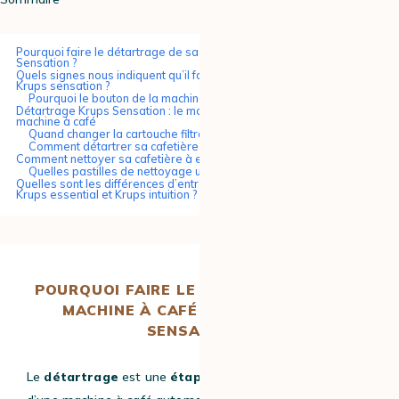
Pourquoi faire le détartrage de sa machine à café broyeur Krups
Sensation ?
Quels signes nous indiquent qu’il faut détartrer sa machine à grain
Krups sensation ?
Pourquoi le bouton de la machine clignote-t-il ?
Détartrage Krups Sensation : le mode d’emploi pour détartrer votre
machine à café
Quand changer la cartouche filtrante krups ?
Comment détartrer sa cafetière Krups Sensation ?
Comment nettoyer sa cafetière à expresso Krups Sensation ?
Quelles pastilles de nettoyage utiliser pour nettoyer sa machine ?
Quelles sont les différences d’entretien avec les machines à broyeur
Krups essential et Krups intuition ?
POURQUOI FAIRE LE DÉTARTRAGE DE SA
MACHINE À CAFÉ BROYEUR KRUPS
SENSATION ?
Le
détartrage
est une
étape clé dans l’entretien