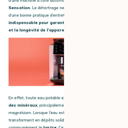
d’une machine à café automatique comme la
Krups
Sensation
. Le détartrage ne relève pas simplement
d’une bonne pratique d’entretien : il s’agit d’un
geste
indispensable pour garantir la qualité d’extraction
et la longévité de l’appareil
.
En effet, toute eau potable
contient naturellement
des minéraux
, principalement du calcium et du
magnésium. Lorsque l’eau est chauffée, ces minéraux se
transforment en dépôts solides que l’on appelle
communément le
tartre
. Ce phénomène est