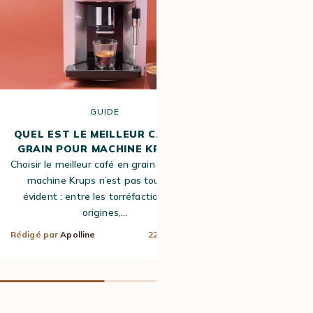
GUIDE
QUEL EST LE MEILLEUR CAFÉ EN
TOUT SAVOI
GRAIN POUR MACHINE KRUPS ?
Choisir le meilleur café en grain pour une
Bio, local : c
machine Krups n’est pas toujours
nombreux à 
évident : entre les torréfactions, les
informations p
origines,…
C’est pourq
Rédigé par
Apolline
22 Déc 2025
Rédigé par
Hugo