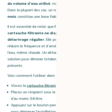
du volume d’eau utilisé
, mais aussi de sa qualité initiale.
Dans la plupart des cas, un remplacement
tous les deux
mois
constitue une base fiable.
Il est essentiel de noter que
l’utilisation d’une
cartouche filtrante ne dispense pas d’un
détartrage régulier
. Elle permet simplement d’en
réduire la fréquence et d’améliorer la qualité gustative de
l’eau, même chaude. Un détartrage régulier reste la seule
solution pour éliminer totalement les dépôts déjà
présents
Voici comment l’utiliser dans votre machine Krups :
Vissez la
cartouche filtrante
dans le fond du réservoir.
Placez un récipient sous la buse vapeur d’une capacité
d’au moins 0,6 litre.
Appuyez sur le bouton pendant plus de 3 secondes
pour démarrer l’installation et que le voyant clignote