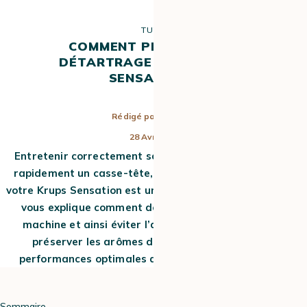
TUTO
COMMENT PROCÉDER AU
DÉTARTRAGE DE SA KRUPS
SENSATION ?
Rédigé par
Apolline
28 Avr 2026
Entretenir correctement sa machine à café peut être
rapidement un casse-tête, pourtant le détartrage de
votre Krups Sensation est une étape incontournable ! On
vous explique comment détartrer facilement votre
machine et ainsi éviter l’accumulation de calcaire,
préserver les arômes du café et maintenir des
performances optimales avec les bonnes pratiques.
Sommaire