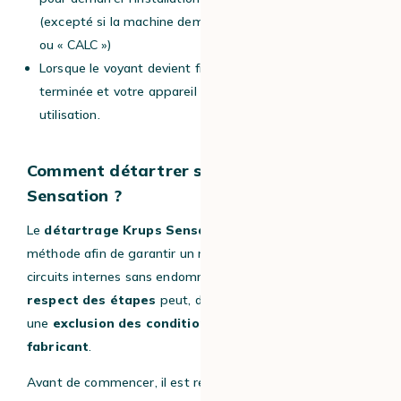
(excepté si la machine demande un entretien « CLEAN »
ou « CALC »)
Lorsque le voyant devient fixe, l’installation est
terminée et votre appareil est prêt pour une nouvelle
utilisation.
Comment détartrer sa cafetière Krups
Sensation ?
Le
détartrage Krups Sensation
doit être réalisé avec
méthode afin de garantir un nettoyage complet des
circuits internes sans endommager la machine. Le
non-
respect des étapes
peut, dans certains cas, entraîner
une
exclusion des conditions de garantie du
fabricant
.
Avant de commencer, il est recommandé d’utiliser un