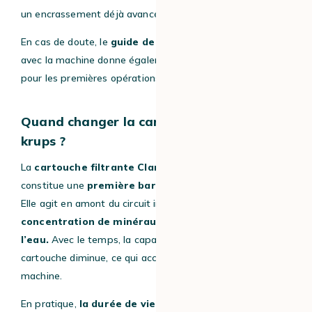
un encrassement déjà avancé.
En cas de doute, le
guide de démarrage rapide
fourni
avec la machine donne également des
indications utiles
pour les premières opérations d’entretien.
Quand changer la cartouche filtrante
krups ?
La
cartouche filtrante Claris – Aqua Filter System
constitue une
première barrière contre le calcaire
.
Elle agit en amont du circuit interne en
réduisant la
concentration de minéraux présents dans
l’eau.
Avec le temps, la capacité de filtration de la
cartouche diminue, ce qui accélère l’entartrage de la
machine.
En pratique,
la durée de vie d’une cartouche dépend