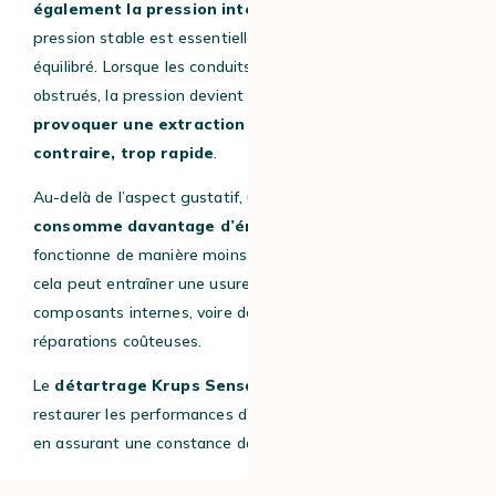
également la pression interne de la machine
. Or, une
pression stable est essentielle pour obtenir un espresso
équilibré. Lorsque les conduits sont partiellement
obstrués, la pression devient irrégulière, ce qui
peut
provoquer une extraction sous-optimale ou, au
contraire, trop rapide
.
Au-delà de l’aspect gustatif, une
machine entartrée
consomme davantage d’énergie
pour chauffer l’eau et
fonctionne de manière moins efficace. Sur le long terme,
cela peut entraîner une usure prématurée des
composants internes, voire des pannes nécessitant des
réparations coûteuses.
Le
détartrage Krups Sensation
permet donc de
restaurer les performances d’origine de la machine, tout
en assurant une constance dans la qualité du café.