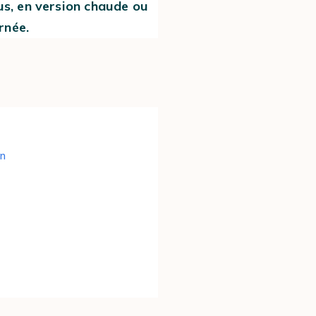
us, en version chaude ou
rnée.
on