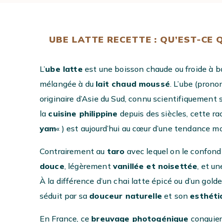
UBE LATTE RECETTE : QU’EST-CE 
L’
ube latte
est une boisson chaude ou froide à b
mélangée à du
lait chaud moussé
. L’ube (prono
originaire d’Asie du Sud, connu scientifiquement
la
cuisine philippine
depuis des siècles, cette ra
yam
« ) est aujourd’hui au cœur d’une tendance 
Contrairement au
taro
avec lequel on le confond
douce
, légèrement
vanillée et noisettée
, et u
À la différence d’un chai latte épicé ou d’un gold
séduit par sa
douceur naturelle
et son
esthéti
En France, ce
breuvage photogénique
conquier