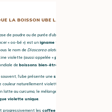
QUE LA BOISSON UBE LATTE ?
ase de poudre ou de purée d’ube,
ncer « oo-bé ») est un
igname violet
 sous le nom de
Dioscorea alata
. Pilier de
cine violette (aussi appelée «
purple
mondiale de
boissons bien-être
.
 souvent, l’ube présente une
saveur
ne couleur naturellement violette intense.
en latte au curcuma, le mélange d’ube
que violette unique
.
t progressivement les
coffee shops
et