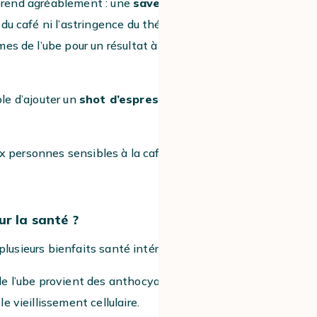
urprend agréablement : une
saveur douce
du café ni l’astringence du thé. La
es de l’ube pour un résultat à la fois
ble d’ajouter un
shot d’espresso
à la
x personnes sensibles à la caféine,
ur la santé ?
plusieurs bienfaits santé intéressants :
 de l’ube provient des anthocyanines, des
 vieillissement cellulaire.