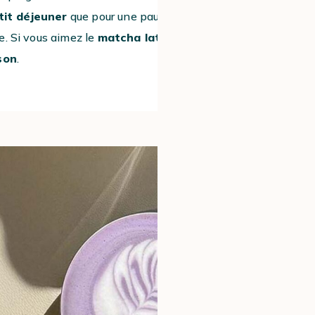
tit déjeuner
que pour une pause
. Si vous aimez le
matcha latte
, vous
son
.