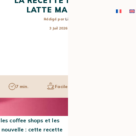
LA RECETTE DE L'UBE
LATTE MAISON
Rédigé par
Lisa
3 Juil 2026
7 min.
Facile
1 pers.
CAFÉS EN
MACHINES
MOULINS À 
CAPSULES ET
EXPRESSO
DOSETTES
MANUELLES
les coffee shops et les
nouvelle : cette recette