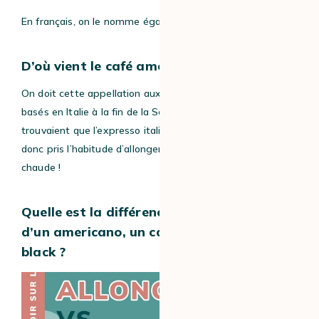
En français, on le nomme également
“café américain”.
D’où vient le café americano ?
On doit cette appellation aux
GI
(soldats américains) :
basés en Italie à la fin de la Seconde Guerre mondiale, ils
trouvaient que l’expresso italien était trop corsé et ont
donc pris l’habitude d’allonger leur expresso avec de l’eau
chaude !
Quelle est la différence entre la recette
d’un americano, un café allongé et un long
black ?