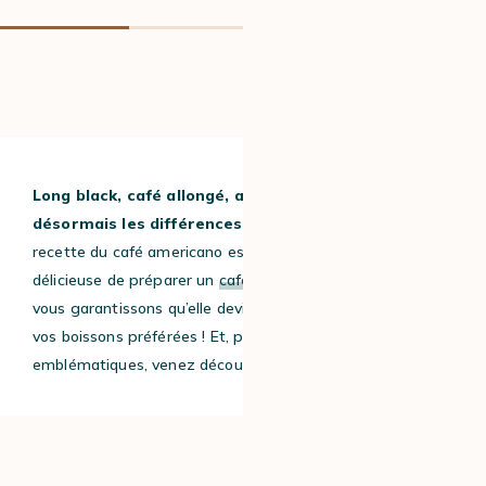
Long black, café allongé, americano : vous savez
désormais les différences entre ces 3 boissons.
La
recette du café americano est une façon simple et
délicieuse de préparer un
café
à base d’expresso. Nous
vous garantissons qu’elle deviendra rapidement une de
vos boissons préférées ! Et, pour d’
autres recettes
de café
emblématiques, venez découvrir
la recette du ristretto
.