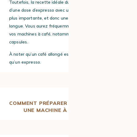
Toutefois, la recette idéale du café allongé se compose
d’une dose d’expresso avec une quantité d’eau un peu
plus importante, et donc une extraction un peu plus
longue. Vous aurez fréquemment des boutons dédiés sur
vos machines à café, notamment sur les machines à
capsules.
À noter qu’un café allongé est plus chargé en caféine
qu’un expresso.
COMMENT PRÉPARER UN AMERICANO AVEC
UNE MACHINE À CAFÉ À GRAIN ?