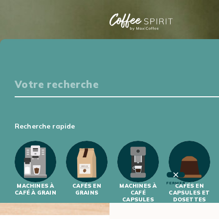
Particuliers
S'ÉQUIPER
DÉGUSTER
S'INITIER
S'INFORMER
Professionnels
Recherche rapide
S'ÉQUIPER
S'INITIER
FERMER
MACHINES À
CAFÉS EN
MACHINES À
CAFÉS EN
CAFÉ À GRAIN
GRAINS
CAFÉ
CAPSULES ET
CAPSULES
DOSETTES