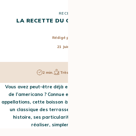
RECETTE
LA RECETTE DU CAFÉ AMERICANO
Rédigé par
Lison
21 Juin 2023
2 min.
Très facile
1 pers.
Vous avez peut-être déjà entendu parler de la recette
de l’americano ? Connue en France sous différentes
appellations, cette boisson à la saveur riche et corsée est
un classique des terrasses de café. Découvrez son
histoire, ses particularités et les étapes pour la
réaliser, simplement, chez vous.