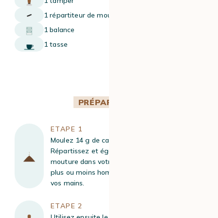
1 tamper
1 répartiteur de mouture
1 balance
1 tasse
PRÉPARATION
ETAPE 1
Moulez 14 g de café dans votre porte-filtre.
Répartissez et égalisez une première fois la
mouture dans votre porte-filtre, de manière
plus ou moins homogène et en vous aidant de
vos mains.
ETAPE 2
Utilisez ensuite le répartiteur de mouture afin