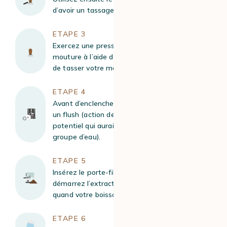
d’avoir un tassage égal (2 à 3 tours).
ETAPE 3
Exercez une pression de 15 à 20 kg sur votre
mouture à l’aide de votre tamper, dans le but
de tasser votre mouture.
ETAPE 4
Avant d’enclencher votre percolateur, lancez
un flush (action de nettoyer le filtre du marc
potentiel qui aurait pu rester et de vider le
groupe d’eau).
ETAPE 5
Insérez le porte-filtre dans le groupe et
démarrez l’extraction. Arrêtez votre extraction
quand votre boisson pèse 28 à 42 g. Réservez.
ETAPE 6