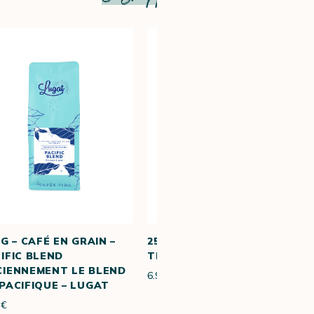
 G – CAFÉ EN GRAIN –
250 G – CAFÉ EN GRAIN –
IFIC BLEND
THE PURE – COSMAI CAFFÈ
IENNEMENT LE BLEND
6.90 €
PACIFIQUE – LUGAT
 €