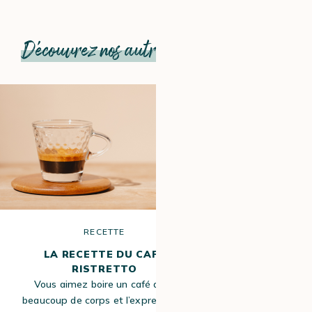
Découvrez nos autres recettes et articles
RECETTE
R
LA RECETTE DU CAFÉ
LA RECETTE 
RISTRETTO
Grand classique 
Vous aimez boire un café avec
des fins de repa
beaucoup de corps et l’expresso ne
souvent confo