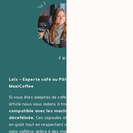
L’AVIS DE L’EXPERT
L’AVIS DE L’EXPERT
Loïs – Experte café au Pôle expertise café chez
MaxiCoffee
Si vous êtes adeptes de cafés sans caféine, dans cet
article nous vous aidons à trouver
la meilleure capsule
compatible avec les machines Nespresso® Original
décaféinée.
Ces capsules offrent une expérience riche
en goût tout en respectant vos préférences pour un café
sans caféine, grâce à des marques de qualité disponibles