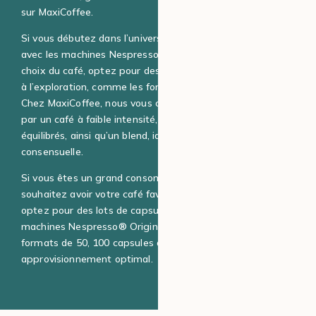
sur MaxiCoffee.
Si vous débutez dans l’univers des capsules compatibles
avec les machines Nespresso® Original et hésitez sur le
choix du café, optez pour des conditionnements adaptés
à l’exploration, comme les formats de 10 ou 20 capsules.
Chez MaxiCoffee, nous vous conseillons de commencer
par un café à faible intensité, entre les profils doux et
équilibrés, ainsi qu’un blend, idéal pour une dégustation
consensuelle.
Si vous êtes un grand consommateur de café et
souhaitez avoir votre café favori toujours à disposition,
optez pour des lots de capsules compatibles avec les
machines Nespresso® Original en grande quantité :
formats de 50, 100 capsules ou davantage, pour un
approvisionnement optimal.