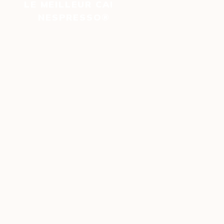
LE MEILLEUR CAFÉ EN CAPSULES
NESPRESSO® DÉCAFÉINÉES