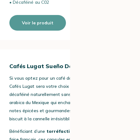
• Décaféiné au C02
Voir le produit
Cafés Lugat Sueño Decaf’
Si vous optez pour un café doux, le
Sueño
Decaf’ de
Cafés Lugat sera votre choix de prédilection. Ce café
décaféiné naturellement sans solvant et bio est un
arabica du Mexique qui enchante les amateurs avec ses
notes épicées et gourmandes évoquant le spéculoos, ce
biscuit à la cannelle irrésistible.
Bénéficiant d’une
torréfaction moyenne
et du savoir-
faire français, ces capsules en aluminium offrent une