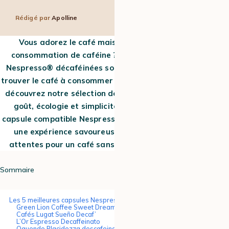
Rédigé par
Apolline
8 min
19 Fév 2025
Vous adorez le café mais souhaitez réduire votre
consommation de caféine ? Les capsules compatibles
Nespresso® décaféinées sont parfaites pour vous. Pour
trouver le café à consommer à tout moment de la journée,
découvrez notre sélection des meilleurs cafés qui allient
goût, écologie et simplicité. Parmi elles, la meilleure
capsule compatible Nespresso® décaféinée vous garantit
une expérience savoureuse tout en répondant à vos
attentes pour un café sans caféine de grande qualité.
Sommaire
Les 5 meilleures capsules Nespresso® décaféinées
Green Lion Coffee Sweet Dreams
Cafés Lugat Sueño Decaf’
L’Or Espresso Decaffeinato
Oquendo Placidezza descafeinado