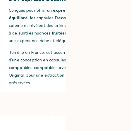
Conçues pour offrir un
expresso délicatement
équilibré
, les capsules
Decaffeinato
de L’Or sont sans
caféine et révèlent des arômes raffinés de cacao associés
à de subtiles nuances fruitées de baies sauvages, pour
une expérience riche et élégante.
Torréfié en France, cet assemblage de grains bénéficie
d’une conception en capsules d’aluminium, 100%
compatibles compatibles avec les machines Nespresso®
Original, pour une extraction optimale et des saveurs
préservées.
À shopper