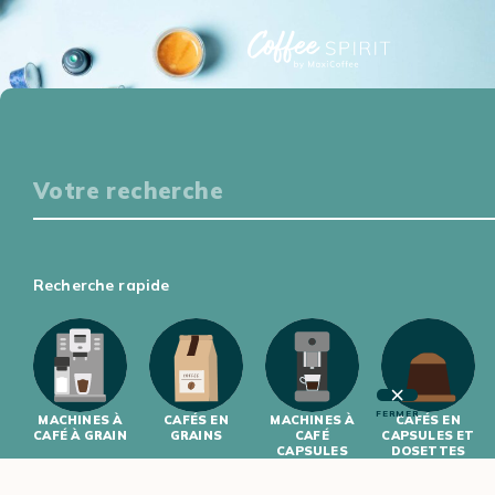
Particuliers
S'ÉQUIPER
DÉGUSTER
S'INITIER
S'INFORMER
Professionnels
Recherche rapide
S'ÉQUIPER
S'INITIER
FERMER
MACHINES À
CAFÉS EN
MACHINES À
CAFÉS EN
CAFÉ À GRAIN
GRAINS
CAFÉ
CAPSULES ET
CAPSULES
DOSETTES