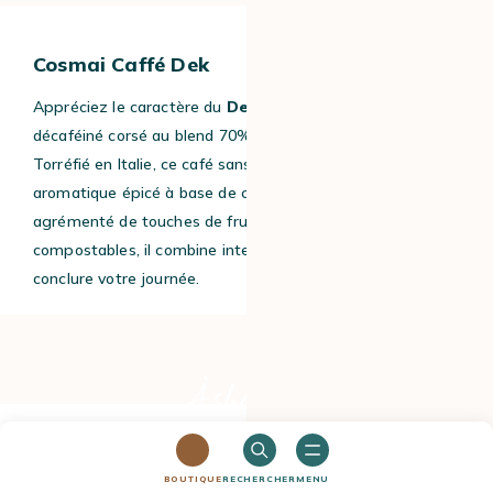
Cosmai Caffé Dek
Appréciez le caractère du
Dek
de Cosmai Caffé, un
décaféiné corsé au blend 70% arabica et 30% robusta.
Torréfié en Italie, ce café sans solvant séduit par son profil
aromatique épicé à base de cannelle et muscade,
agrémenté de touches de fruits secs. En capsules
compostables, il combine intensité, structure et idéal pour
conclure votre journée.
À shopper
BOUTIQUE
RECHERCHER
MENU