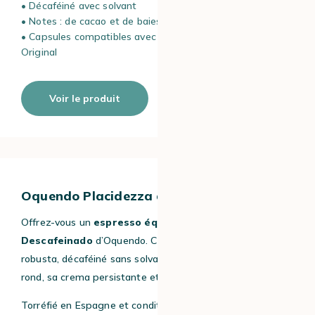
• Décaféiné avec solvant
• Notes : de cacao et de baies sauvages
• Capsules compatibles avec les machines Nespresso*
Original
Voir le produit
Oquendo Placidezza descafeinado
Offrez-vous un
espresso équilibré
avec le
Placidezza
Descafeinado
d’Oquendo. Ce blend d’arabica et de
robusta, décaféiné sans solvant, séduit par son corps
rond, sa crema persistante et ses notes de noisette.
Torréfié en Espagne et conditionné en capsules