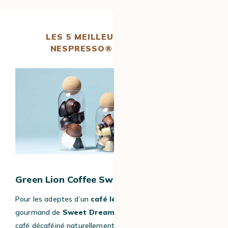
LES 5 MEILLEURES CAPSULES
NESPRESSO® DÉCAFÉINÉES
Green Lion Coffee Sweet Dreams
Pour les adeptes d’un
café léger
, choisissez l’univers
gourmand de
Sweet Dreams
par Green Lion Coffee, un
café décaféiné naturellement au CO₂ et certifié bio. Ce