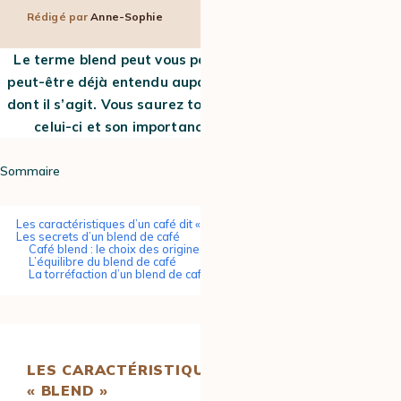
Rédigé par
Anne-Sophie
4 min
19 Août 2016
Le terme blend peut vous paraitre familier. Vous l’avez
peut-être déjà entendu auparavant. On vous explique ce
dont il s’agit. Vous saurez toutes les caractéristiques de
celui-ci et son importance dans l’univers du café.
Sommaire
Les caractéristiques d’un café dit « blend »
Les secrets d’un blend de café
Café blend : le choix des origines du café
L’équilibre du blend de café
La torréfaction d’un blend de café
LES CARACTÉRISTIQUES D’UN CAFÉ DIT
« BLEND »