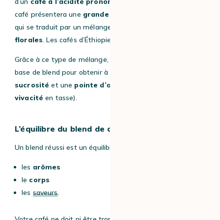
d’un
café à l’acidité prononcée (acidité positive).
Ce
café présentera une
grande complexité aromatique,
qui se traduit par un mélange de
notes fruitées
ou
florales
. Les cafés d’Éthiopie ont cette typicité.
Grâce à ce type de mélange, vous partirez sur une bonne
base de blend
pour obtenir à la fois de la
rondeur
, de la
sucrosité
et une
pointe d’acidité
(qui apporte de la
vivacité
en tasse).
L’équilibre du blend de café
Un blend réussi est un équilibre harmonieux entre :
les
arômes
le
corps
les
saveurs
.
Votre café ne doit ni être trop amer, ni trop acide. Il doit