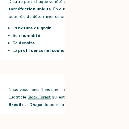
D’autre part, chaque variété de café a un
profil de
torréfaction unique.
En outre, le torréfacteur va avoir
pour rôle de déterminer ce profil, en fonction de :
La
nature du grain
Son
humidité
Sa
densité
Le
profil sensoriel souhaité.
Nous vous conseillons dans la gamme de
blend
des Cafés
Lugat
: le
Black Forest
qui est un
mélange d’Arabicas
du
Brésil
et d’Ouganda
pour sa rondeur et sa gourmandise.