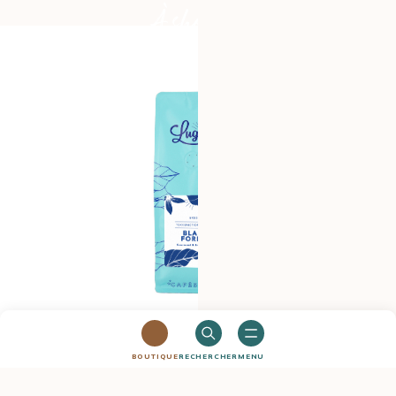
À shopper
LUGAT
BOUTIQUE
RECHERCHER
MENU
230 G – CAFÉ EN GRAIN – BLACK FOREST –
LUGAT