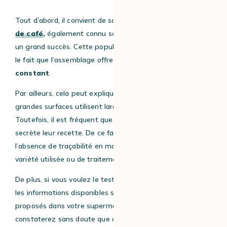
Tout d’abord, il convient de souligner que l’
assemblage
de café
,
également connu sous le nom de
blend,
connaît
un grand succès. Cette popularité s’explique en partie par
le fait que l’assemblage offre
un profil aromatique
constant
.
Par ailleurs, cela peut expliquer la raison pour laquelle, les
grandes surfaces utilisent largement cette méthode.
Toutefois, il est fréquent que ces dernières gardent
secrète leur recette. De ce fait, ils peuvent dissimuler
l’absence de traçabilité en matière de provenance, de
variété utilisée ou de traitement du café.
De plus, si vous voulez le tester, vous pouvez consulter
les informations disponibles sur les blends de cafés
proposés dans votre supermarché. Ainsi, vous
constaterez sans doute que ces informations sont peu