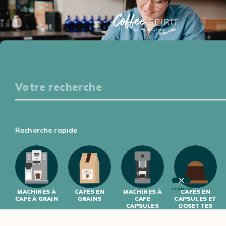
Particuliers
S'ÉQUIPER
DÉGUSTER
S'INITIER
S'INFORMER
Professionnels
Recherche rapide
S'ÉQUIPER
S'INITIER
FERMER
MACHINES À
CAFÉS EN
MACHINES À
CAFÉS EN
CAFÉ À GRAIN
GRAINS
CAFÉ
CAPSULES ET
CAPSULES
DOSETTES