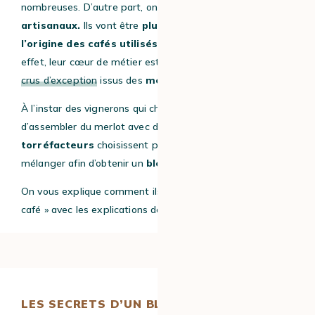
nombreuses. D’autre part, on retrouve
les torréfacteurs
artisanaux.
Ils vont être
plus transparents quant à
l’origine des cafés utilisés dans leur mélange.
En
effet, leur cœur de métier est de vous faire
découvrir des
crus d’exception
issus des
meilleurs terroirs.
À l’instar des vignerons qui choisissent par exemple
d’assembler du merlot avec du cabernet, les
torréfacteurs
choisissent plusieurs
variétés de café
à
mélanger afin d’obtenir un
blend
au goût unique.
On vous explique comment ils créaient leurs « blends de
café » avec les explications de nos experts.
LES SECRETS D’UN BLEND DE CAFÉ