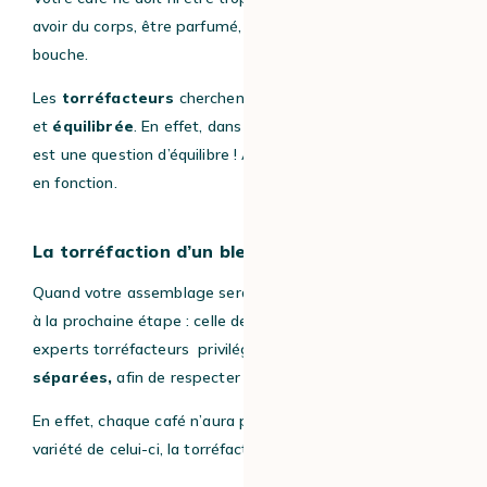
avoir du corps, être parfumé, fruité et agréable en
bouche.
Les
torréfacteurs
cherchent à obtenir une
tasse ronde
et
équilibrée
. En effet, dans de nombreux domaines, tout
est une question d’équilibre ! À vous de tester et d’ajuster
en fonction.
La torréfaction d’un blend de café
Quand votre assemblage sera défini, vous pourrez passer
à la prochaine étape : celle de la
torréfaction.
Nos
experts torréfacteurs privilégient les
torréfactions
séparées,
afin de respecter la nature de chaque grain.
En effet, chaque café n’aura pas la même cuisson, selon la
variété de celui-ci, la torréfaction diffère.