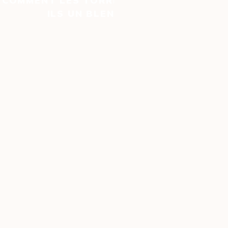
COMMENT LES TORRÉFACTEURS CRÉENT-
ILS UN BLEND DE CAFÉ ?