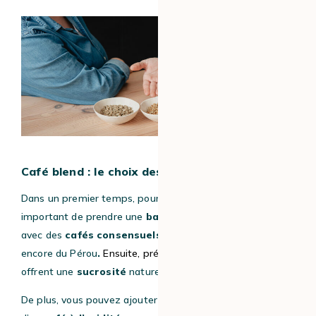
Café blend : le choix des origines du café
Dans un premier temps, pour créer un blend, il est
important de prendre une
base de café dite « neutre »
avec des
cafés consensuels
tels qu’un café du Brésil ou
encore du Pérou
.
Ensuite, préférez des
cafés ronds
qui
offrent une
sucrosité
naturelle.
De plus, vous pouvez ajouter à votre blend une touche,