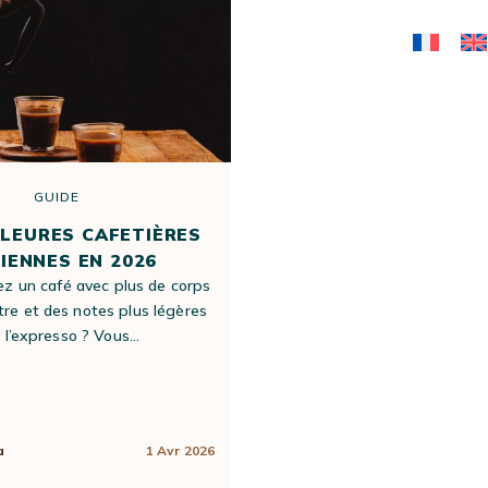
GUIDE
GUIDE
LLEURES CAFETIÈRES
LES MEILLEURES CAF
LIENNES EN 2026
PISTON EN 20
ez un café avec plus de corps
La cafetière à piston, ou Fr
ltre et des notes plus légères
séduit par sa simplicité et l
CAFÉS EN
MACHINES
MOULINS À 
 l’expresso ? Vous…
café qu’elle permet de p
CAPSULES ET
EXPRESSO
DOSETTES
MANUELLES
a
1 Avr 2026
Rédigé par
Apolline