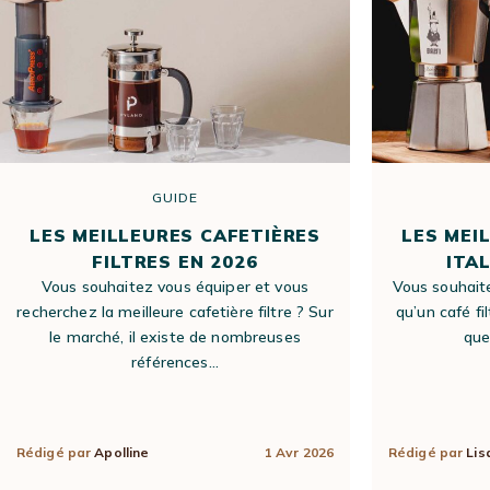
GUIDE
LES MEILLEURES CAFETIÈRES
LES MEI
FILTRES EN 2026
ITA
Vous souhaitez vous équiper et vous
Vous souhait
recherchez la meilleure cafetière filtre ? Sur
qu’un café fi
MACHINES À CAFÉ
CAFÉS EN GRAINS
MACHINES À CAFÉ
le marché, il existe de nombreuses
que
À GRAIN
CAPSULES
références…
Rédigé par
Apolline
1 Avr 2026
Rédigé par
Lis