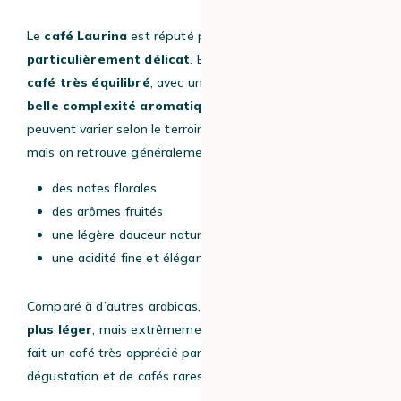
Le
café Laurina
est réputé pour son
profil aromatique
particulièrement délicat
. En tasse, il offre souvent un
café très équilibré
, avec une
texture douce et une
belle complexité aromatique
. Les notes gustatives
peuvent varier selon le terroir et le mode de torréfaction,
mais on retrouve généralement :
des notes florales
des arômes fruités
une légère douceur naturelle
une acidité fine et élégante
Comparé à d’autres arabicas, le Laurina donne un
café
plus léger
, mais extrêmement subtil. Cette finesse en
fait un café très apprécié par les amateurs de
dégustation et de cafés rares.