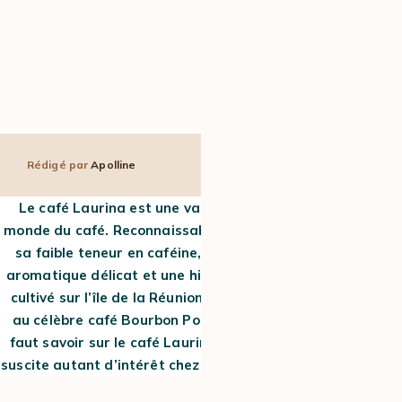
Rédigé par
Apolline
7 min
26 mai 2026
Le café Laurina est une variété rare et fascinante du
monde du café. Reconnaissable à ses grains allongés et à
sa faible teneur en caféine, il se distingue par un profil
aromatique délicat et une histoire singulière. Longtemps
cultivé sur l’île de la Réunion, ce café est étroitement lié
au célèbre café Bourbon Pointu. Découvrez tout ce qu’il
faut savoir sur le café Laurina et pourquoi cette variété
suscite autant d’intérêt chez les amateurs de cafés rares.