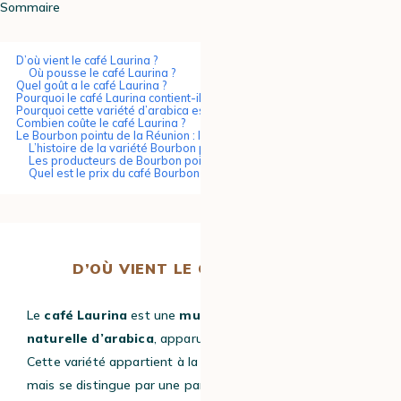
Sommaire
D’où vient le café Laurina ?
Où pousse le café Laurina ?
Quel goût a le café Laurina ?
Pourquoi le café Laurina contient-il moins de caféine ?
Pourquoi cette variété d’arabica est-elle si rare et recherchée ?
Combien coûte le café Laurina ?
Le Bourbon pointu de la Réunion : le café Laurina le plus célèbre
L’histoire de la variété Bourbon pointu
Les producteurs de Bourbon pointu à la Réunion
Quel est le prix du café Bourbon pointu de la réunion ?
D’OÙ VIENT LE CAFÉ LAURINA ?
Le
café Laurina
est une
mutation
naturelle
d’arabica
, apparue il y a plusieurs siècles.
Cette variété appartient à la famille des
cafés
Bourbon
,
mais se distingue par une particularité unique : sa
très