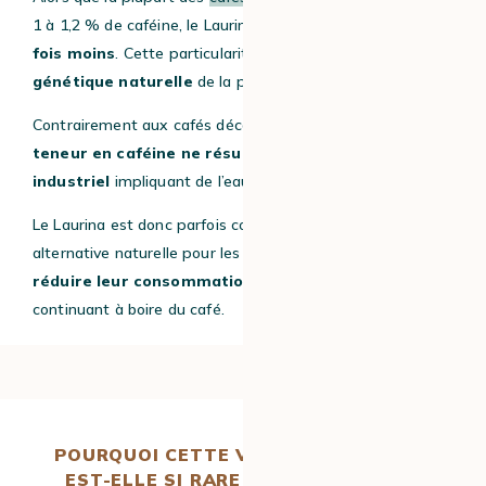
1 à 1,2 % de caféine, le Laurina en contient souvent
deux
fois moins
. Cette particularité est due à une
mutation
génétique naturelle
de la plante.
Contrairement aux cafés décaféinés,
cette faible
teneur en caféine ne résulte donc d’aucun procédé
industriel
impliquant de l’eau ou des solvants.
Le Laurina est donc parfois considéré comme une
alternative naturelle pour les personnes souhaitant
réduire leur consommation de caféine
tout en
continuant à boire du café.
POURQUOI CETTE VARIÉTÉ D’ARABICA
EST-ELLE SI RARE ET RECHERCHÉE ?