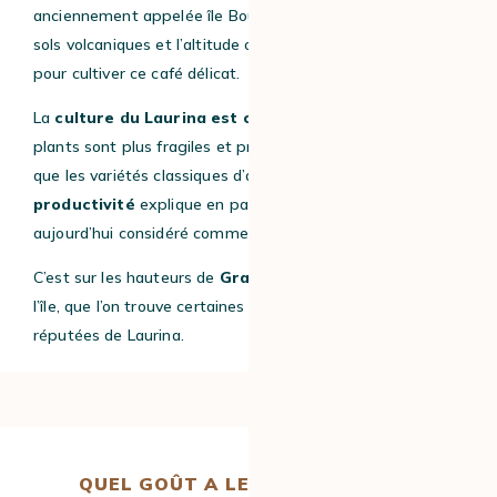
anciennement appelée île Bourbon. Le climat tropical, les
sols volcaniques et l’altitude offrent des conditions idéales
pour cultiver ce café délicat.
La
culture du Laurina est cependant exigeante
. Les
plants sont plus fragiles et produisent moins de cerises
que les variétés classiques d’arabica. Cette
faible
productivité
explique en partie pourquoi ce café est
aujourd’hui considéré comme rare.
C’est sur les hauteurs de
Grand-Coude
, dans le sud de
l’île, que l’on trouve certaines des plantations les plus
réputées de Laurina.
QUEL GOÛT A LE CAFÉ LAURINA ?