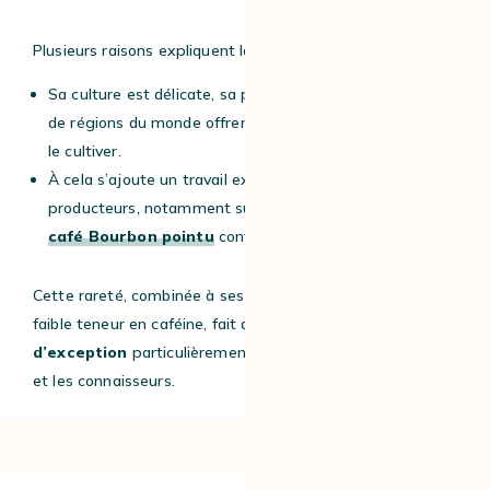
Plusieurs raisons expliquent la rareté du
café Laurina
.
Sa culture est délicate, sa production est limitée et peu
de régions du monde offrent les conditions idéales pour
le cultiver.
À cela s’ajoute un travail exigeant de la part des
producteurs, notamment sur
l’île de la Réunion
, où le
café Bourbon pointu
continue d’être cultivé avec soin.
Cette rareté, combinée à ses qualités aromatiques et à sa
faible teneur en caféine, fait du Laurina un
café
d’exception
particulièrement recherché par les amateurs
et les connaisseurs.