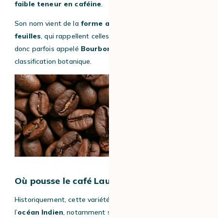
faible teneur en caféine
.
Son nom vient de la
forme allongée et pointue de ses
feuilles
, qui rappellent celles du laurier. Le Laurina est
donc parfois appelé
Bourbon Laurina
dans la
classification botanique.
Où pousse le café Laurina ?
Historiquement, cette variété s’est développée dans
l’
océan Indien
, notamment sur
l’île de la Réunion
,