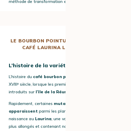
méthode de transformation et la qualité du lot.
LE BOURBON POINTU DE LA RÉUNION : LE
CAFÉ LAURINA LE PLUS CÉLÈBRE
L’histoire de la variété Bourbon pointu
L’histoire du
café bourbon pointu
remonte au début du
XVIIIᵉ siècle, lorsque les premiers caféiers arabica ont été
introduits sur
l’île de la Réunion
.
Rapidement, certaines
mutations naturelles
apparaissent
parmi les plants. L’une d’elles donne
naissance au
Laurina
, une variété produisant des grains
plus allongés et contenant naturellement moins de