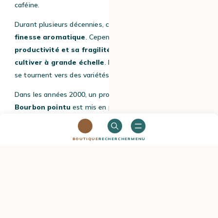
caféine.
Durant plusieurs décennies, ce café est apprécié pour sa
finesse aromatique
. Cependant,
sa faible
productivité et sa fragilité
le rendent
difficile à
cultiver à grande échelle
. Peu à peu, les producteurs
se tournent vers des variétés plus rentables.
Dans les années 2000, un programme de relance du
café
Bourbon pointu
est mis en place afin de préserver cette
variété unique. Des plants anciens sont identifiés et
replantés dans plusieurs zones de l’île. Aujourd’hui, le
BOUTIQUE
RECHERCHER
MENU
Bourbon pointu
est de nouveau cultivé et reconnu
comme un
café d’exception
.
Le
bourbon pointu
est la forme la plus connue du café
Laurina. Cultivé sur
l’île de la Réunion
, il est aujourd’hui
considéré comme l’un des cafés les plus prestigieux au
monde.