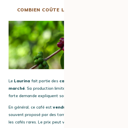
COMBIEN COÛTE LE CAFÉ LAURINA ?
Le
Laurina
fait partie des
cafés les plus rares du
marché
. Sa production limitée, sa culture délicate et sa
forte demande expliquent son prix élevé.
En général, ce café est
vendu en petites quantités
et
souvent proposé par des torréfacteurs spécialisés dans
les cafés rares. Le prix peut varier selon l’origine, la