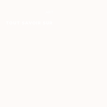
ARTICLE
TOUT SAVOIR SUR LE CAFÉ LAURINA