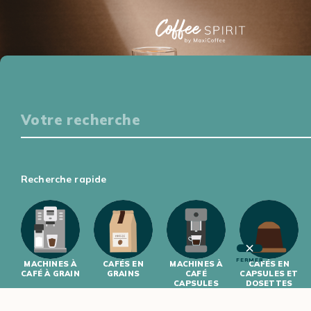
Particuliers
S'ÉQUIPER
DÉGUSTER
S'INITIER
S'INFORMER
Professionnels
Recherche rapide
S'ÉQUIPER
S'INITIER
FERMER
MACHINES À
CAFÉS EN
MACHINES À
CAFÉS EN
CAFÉ À GRAIN
GRAINS
CAFÉ
CAPSULES ET
CAPSULES
DOSETTES