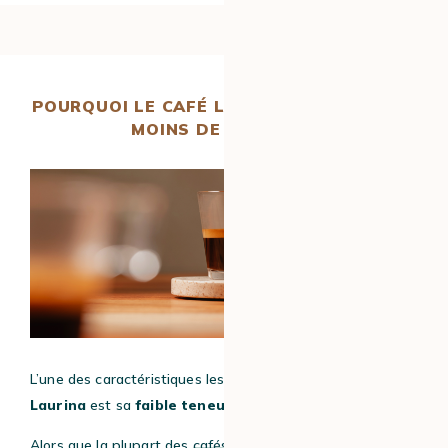
POURQUOI LE CAFÉ LAURINA CONTIENT-IL
MOINS DE CAFÉINE ?
L’une des caractéristiques les plus remarquables du
café
Laurina
est sa
faible teneur en caféine.
Alors que la plupart des
cafés arabica
contiennent environ