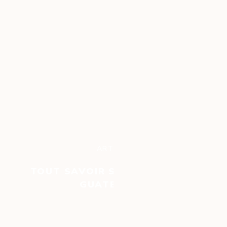
ARTICLE
TOUT SAVOIR SUR LE CAFÉ DU
GUATEMALA