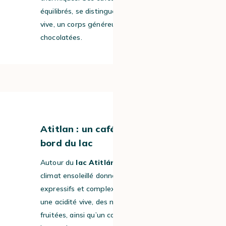
équilibrés, se distinguent par une acidité
vive, un corps généreux et des notes
chocolatées.
#4
Atitlan : un café cultivé au
bord du lac
Autour du
lac Atitlán
, les sols fertiles et le
climat ensoleillé donnent des cafés
expressifs et complexes. On y retrouve
une acidité vive, des notes florales et
fruitées, ainsi qu’un corps velouté et