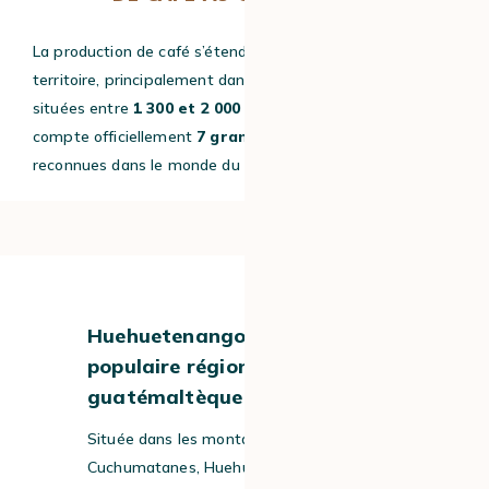
La production de café s’étend sur une grande partie du
territoire, principalement dans les régions montagneuses
situées entre
1 300 et 2 000 mètres d’altitude
. Le pays
compte officiellement
7 grandes régions caféières
reconnues dans le monde du café de spécialité.
#1
Huehuetenango : la plus
populaire région du café
guatémaltèque
Située dans les montagnes de
Cuchumatanes, Huehuetenango atteint