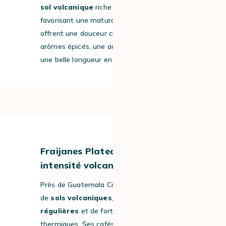
sol volcanique
riche et un climat frais
favorisant une maturation lente. Ses cafés
offrent une douceur chocolatée, des
arômes épicés, une acidité équilibrée et
une belle longueur en bouche.
#3
Fraijanes Plateau : équilibre et
intensité volcanique
Près de Guatemala City, Fraijanes bénéficie
de
sols volcaniques
, de
pluies
régulières
et de fortes amplitudes
thermiques. Ses cafés, gourmands et