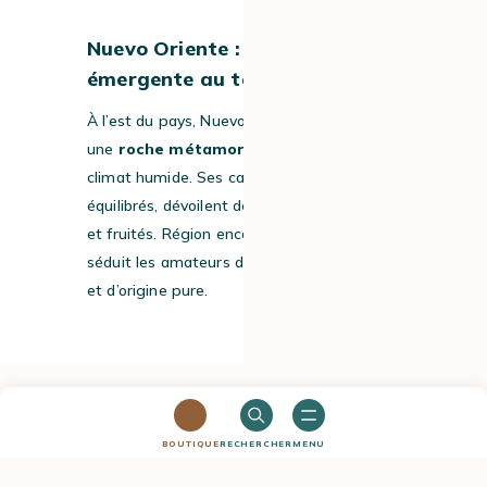
Nuevo Oriente : une région
émergente au terroir singulier
À l’est du pays, Nuevo Oriente repose sur
une
roche métamorphique
unique et un
climat humide. Ses cafés, doux et
équilibrés, dévoilent des arômes chocolatés
et fruités. Région encore discrète, elle
séduit les amateurs de terroirs atypiques
et d’origine pure.
BOUTIQUE
RECHERCHER
MENU
QUEL GOÛT A LE CAFÉ DU GUATEMALA ET
QUELS SONT LES MEILLEURS CAFÉS DE CE