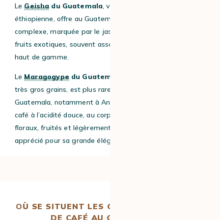
Le
Geisha
du Guatemala
, variété rare d’origine
éthiopienne, offre au Guatemala une tasse florale et
complexe, marquée par le jasmin, la bergamote et les
fruits exotiques, souvent associée aux cafés de spécialité
haut de gamme.
Le
Maragogy
pe
du Guatemala
, reconnaissable à ses
très gros grains, est plus rare et exigeant à cultiver. Au
Guatemala, notamment à Antigua et Atitlán, il donne un
café à l’acidité douce, au corps soyeux et aux arômes
floraux, fruités et légèrement chocolatés ou épicés,
apprécié pour sa grande élégance.
O
Ù SE SITUENT LES CULTURES DE GRAINS
DE CAFÉ AU GUATEMALA ?