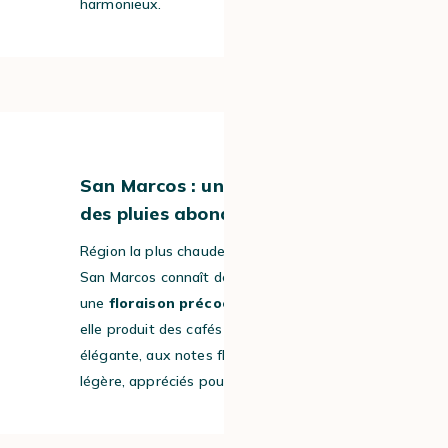
harmonieux.
#5
San Marcos : un café délicat né
des pluies abondantes
Région la plus chaude et humide du pays,
San Marcos connaît de
fortes pluies
et
une
floraison précoce
. À haute altitude,
elle produit des cafés à l’acidité vive mais
élégante, aux notes florales et à la texture
légère, appréciés pour leur finesse.