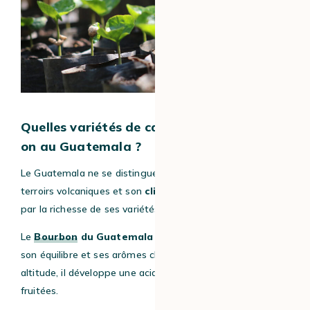
Quelles variétés de café arabica trouve-t-
on au Guatemala ?
Le Guatemala ne se distingue pas uniquement par ses
terroirs volcaniques et son
climat pluvieux
, mais aussi
par la richesse de ses variétés d’arabica.
Le
Bourbon
du Guatemala
se distingue par sa douceur,
son équilibre et ses arômes chocolatés. Cultivé en
altitude, il développe une acidité raffinée et de fines notes
fruitées.