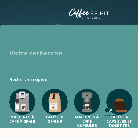
Particuliers
S'ÉQUIPER
DÉGUSTER
S'INITIER
S'INFORMER
Professionnels
Recherche rapide
S'ÉQUIPER
S'INITIER
FERMER
MACHINES À
CAFÉS EN
MACHINES À
CAFÉS EN
CAFÉ À GRAIN
GRAINS
CAFÉ
CAPSULES ET
CAPSULES
DOSETTES