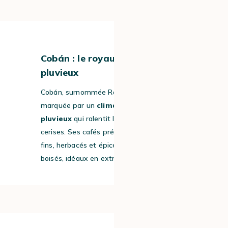
#6
Cobán : le royaume du climat
pluvieux
Cobán, surnommée Rainforest Cobán, est
marquée par un
climat brumeux et
pluvieux
qui ralentit la maturation des
cerises. Ses cafés présentent des arômes
fins, herbacés et épicés, parfois cacao ou
boisés, idéaux en extraction filtre.
#7