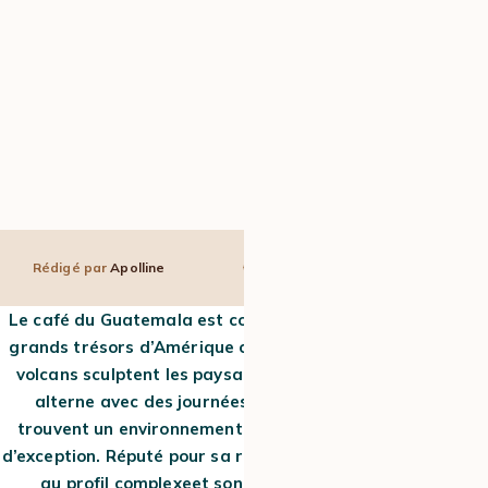
Rédigé par
Apolline
7 min
19 Nov 2025
Le café du Guatemala est considéré comme l’un des plus
grands trésors d’Amérique centrale. Dans ce pays où les
volcans sculptent les paysages et où un climat pluvieux
alterne avec des journées ensoleillées, les caféiers
trouvent un environnement idéal pour offrir des grains
d’exception. Réputé pour sa richesse aromatique, son café
au profil complexeet son équilibre parfait, le café