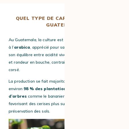
QUEL TYPE DE CAFÉ EST CULTIVÉ AU
GUATEMALA ?
Au Guatemala, la culture est presque entièrement dédiée
à l’
arabica
, apprécié pour sa finesse, sa complexité et
son équilibre entre acidité vive, notes fruitées ou florales
et rondeur en bouche, contrairement au robusta plus
corsé.
La production se fait majoritairement sous ombrage :
environ
98 % des plantations sont cultivées à l’abri
d’arbres
comme le bananier, le cèdre ou l’avocatier,
favorisant des cerises plus sucrées, la biodiversité et la
préservation des sols.