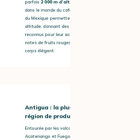
parfois
2 000 m d’altitude
, une rareté
dans le monde du café. Les vents chauds
du Mexique permettent la culture en haute
altitude, donnant des cafés vifs et fruités,
reconnus pour leur acidité brillante, leurs
notes de fruits rouges ou de vin et leur
corps élégant.
#2
Antigua : la plus ancienne
région de production de café
Entourée par les volcans Agua,
Acatenango et Fuego, Antigua possède un