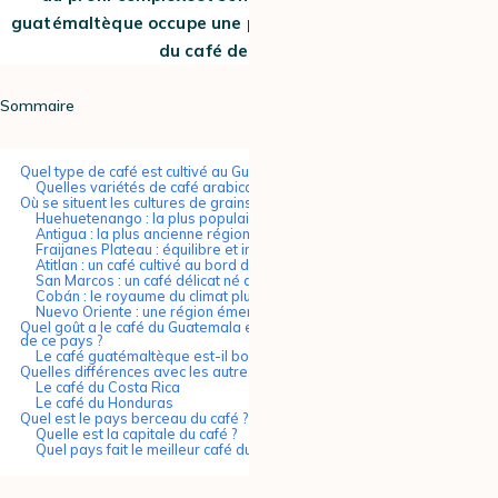
guatémaltèque occupe une place de choix dans l’univers
du café de spécialité.
Sommaire
Quel type de café est cultivé au Guatemala ?
Quelles variétés de café arabica trouve-t-on au Guatemala ?
Où se situent les cultures de grains de café au Guatemala ?
Huehuetenango : la plus populaire région du café guatémaltèque
Antigua : la plus ancienne région de production de café
Fraijanes Plateau : équilibre et intensité volcanique
Atitlan : un café cultivé au bord du lac
San Marcos : un café délicat né des pluies abondantes
Cobán : le royaume du climat pluvieux
Nuevo Oriente : une région émergente au terroir singulier
Quel goût a le café du Guatemala et quels sont les meilleurs cafés
de ce pays ?
Le café guatémaltèque est-il bon ?
Quelles différences avec les autres cafés d’Amérique centrale ?
Le café du Costa Rica
Le café du Honduras
Quel est le pays berceau du café ?
Quelle est la capitale du café ?
Quel pays fait le meilleur café du monde ?