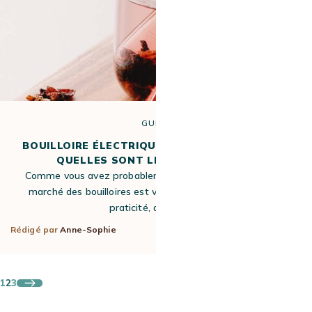
GUIDE
BOUILLOIRE ÉLECTRIQUE VS TRADITIONNELLE :
QUELLES SONT LES DIFFÉRENCES ?
Comme vous avez probablement déjà pu le constater, le
marché des bouilloires est vaste ! Entre fonctionnalités,
praticité, design et…
Rédigé par
Anne-Sophie
5 Oct 2017
1
2
3