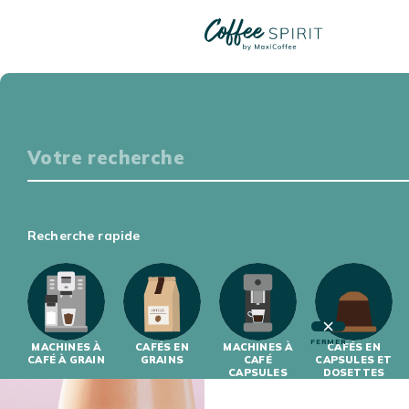
RÉSULTATS DE RECHERCHE
Particuliers
S'ÉQUIPER
DÉGUSTER
S'INITIER
S'INFORMER
Professionnels
Recherche rapide
19 ARTICLE(S)
S'ÉQUIPER
S'INITIER
FERMER
MACHINES À
CAFÉS EN
MACHINES À
CAFÉS EN
CAFÉ À GRAIN
GRAINS
CAFÉ
CAPSULES ET
CAPSULES
DOSETTES