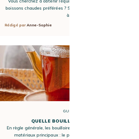
Vous cherchez à obtenir l’équilibre parfait en tasse pour vos
boissons chaudes préférées ? Souvent, cela sera facilité grâce
à…
Rédigé par
Anne-Sophie
13 Juin 2023
GUIDE
QUELLE BOUILLOIRE CHOISIR ?
En règle générale, les bouilloires sont fabriquées à partir de 3
matériaux principaux : le plastique, le verre et l’acier…