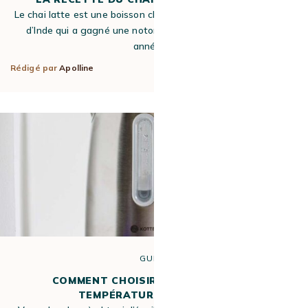
Le chai latte est une boisson chaude et aromatique originaire
d’Inde qui a gagné une notoriété mondiale ces dernières
années.…
Rédigé par
Apolline
5 Nov 2023
GUIDE
COMMENT CHOISIR SA BOUILLOIRE À
TEMPÉRATURE RÉGLABLE ?