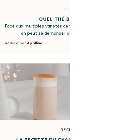
GUIDE
QUEL THÉ BIO CHOISIR ?
Face aux multiples variétés de thé bio proposés sur le marché,
on peut se demander quel thé bio choisir pour…
Rédigé par
Apolline
5 Fév 2024
RECETTE
LA RECETTE DU CHAI LATTE À LA VANILLE