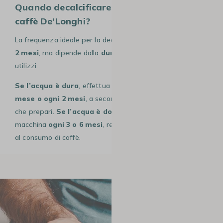
Quando decalcificare la tua macchina da
caffè De’Longhi?
La frequenza ideale per la decalcificazione è di circa
ogni
2 mesi
, ma dipende dalla
durezza dell’acqua
che
utilizzi.
Se l’acqua è dura
, effettua la decalcificazione
ogni
mese o ogni 2 mesi
, a seconda della quantità di caffè
che prepari.
Se l’acqua è dolce
, puoi decalcificare la
macchina
ogni 3 o 6 mesi
, regolando la frequenza in base
al consumo di caffè.