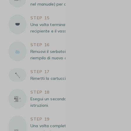
nel manuale) per avviare il ciclo di risciacquo.
STEP 15
Una volta terminato il risciacquo, svuota il
recipiente e il vassoio di raccolta.
STEP 16
Rimuovi il serbatoio dell’acqua, risciacqualo e
riempilo di nuovo con acqua fresca.
STEP 17
Rimetti la cartuccia filtrante al suo posto.
STEP 18
Esegui un secondo risciacquo seguendo le
istruzioni.
STEP 19
Una volta completato, svuota tutti i