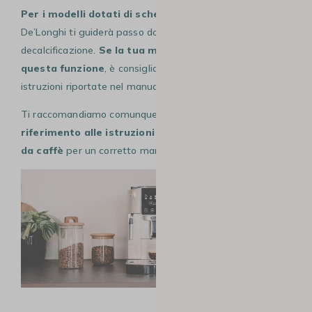
Per i modelli dotati di schermo
, la macchina da caffè
De’Longhi ti guiderà passo dopo passo nel processo di
decalcificazione.
Se la tua macchina non dispone di
questa funzione
, è consigliabile seguire attentamente le
istruzioni riportate nel manuale d’uso.
Ti raccomandiamo comunque di
fare sempre
riferimento alle istruzioni d’uso della tua macchina
da caffè
per un corretto mantenimento.