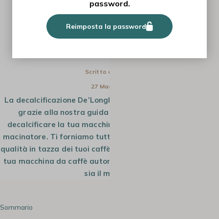
password.
TUTORIAL
Reimposta la password
DECALCIFICAZIONE DELONGHI: TUTTO
QUELLO CHE C'È DA SAPERE
Scritto da
Giulia
27 Mag 2025
La decalcificazione De’Longhi non è mai stata così facile
grazie alla nostra guida semplice ed efficace per
decalcificare la tua macchina da caffè automatica con
macinatore. Ti forniamo tutti i dettagli per preservare la
qualità in tazza dei tuoi caffè e prolungare la durata della
tua macchina da caffè automatica De’Longhi, qualunque
sia il modello.
Sommario