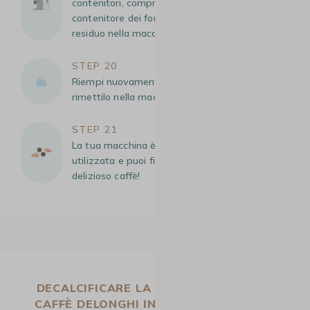
contenitori, compresi i vassoi, i recipienti e il
contenitore dei fondi (anche se non c’è caffè
residuo nella macchina).
STEP 20
Riempi nuovamente il serbatoio dell’acqua, poi
rimettilo nella macchina.
STEP 21
La tua macchina è ora pronta per essere
utilizzata e puoi finalmente gustare un
delizioso caffè!
DECALCIFICARE LA TUA MACCHINA DA
CAFFÈ DELONGHI IN BASE AL MODELLO