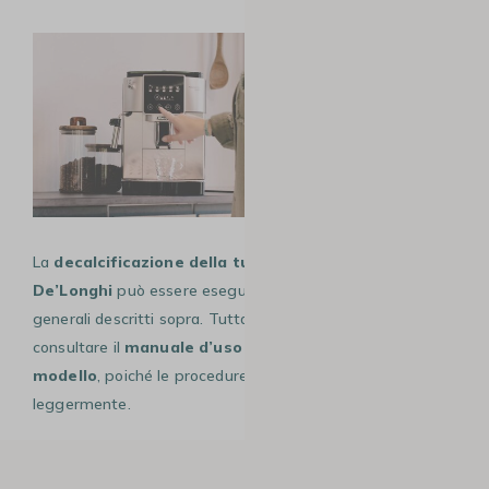
La
decalcificazione della tua macchina da caffè
De’Longhi
può essere eseguita seguendo i passaggi
generali descritti sopra. Tuttavia, è consigliabile
consultare il
manuale d’uso specifico per il tuo
modello
, poiché le procedure potrebbero variare
leggermente.