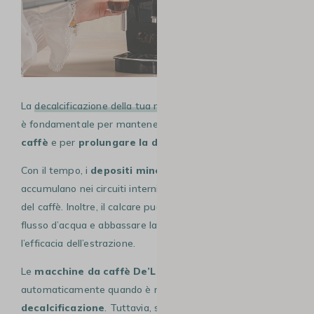
La
decalcificazione della tua macchina da caffè De’Longhi
è fondamentale per mantenere una
qualità ottimale del
caffè
e per
prolungare la durata della macchina.
Con il tempo, i
depositi minerali, come il calcare
, si
accumulano nei circuiti interni, compromettendo il gusto
del caffè. Inoltre, il calcare può ostruire i condotti, ridurre il
flusso d’acqua e abbassare la pressione, diminuendo così
l’efficacia dell’estrazione.
Le
macchine da caffè De’Longhi
segnalano
automaticamente quando è necessario eseguire la
decalcificazione
. Tuttavia, se il segnale non appare,