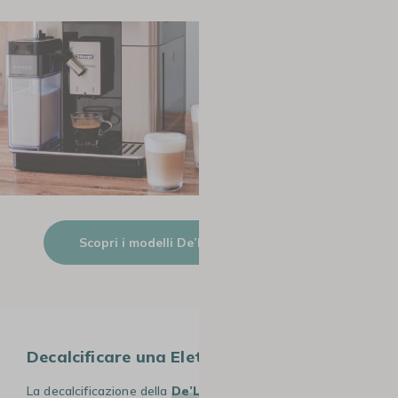
Scopri i modelli De’Longhi Primadonna
Decalcificare una Eletta Explore
La decalcificazione della
De’Longhi Eletta Explore
è un