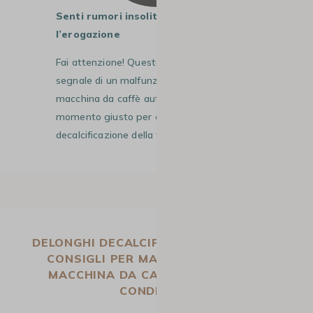
Senti rumori insoliti durante
l’erogazione
Fai attenzione! Questo potrebbe essere il
segnale di un malfunzionamento della tua
macchina da caffè automatica. È il
momento giusto per eseguire la
decalcificazione della tua De’Longhi!
DELONGHI DECALCIFICAZIONE: I NOSTRI
CONSIGLI PER MANTENERE LA TUA
MACCHINA DA CAFFÈ IN PERFETTE
CONDIZIONI