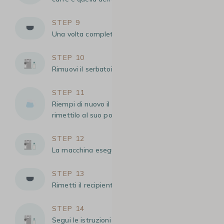
STEP 9
Una volta completato, svuota il recipiente.
STEP 10
Rimuovi il serbatoio dell’acqua e risciacqualo.
STEP 11
Riempi di nuovo il serbatoio dell’acqua e
rimettilo al suo posto.
STEP 12
La macchina eseguirà un primo risciacquo.
STEP 13
Rimetti il recipiente da 2 L sotto le bocchette.
STEP 14
Segui le istruzioni (visualizzate sul display o