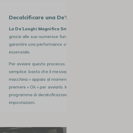
Decalcificare una De’Longhi Magnifica
La De’Longhi Magnifica Smart
offre un caffè di qualità
grazie alle sue numerose funzionalità. Tuttavia, per
garantire una performance ottimale, la decalcificazione è
essenziale.
Per avviare questo processo, non c’è niente di più
semplice: basta che il messaggio « decalcificare la
macchina » appaia al momento dell’accensione e basta
premere « Ok » per avviarlo. In alternativa, puoi trovare il
programma di decalcificazione nel menu delle
impostazioni.