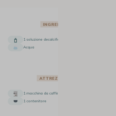
INGREDIENTI
1 soluzione decalcificante
Acqua
ATTREZZATURA
1 macchina da caffè a grani De’Longhi
1 contenitore