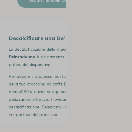
Scopri i modelli De’Longhi Dinamica
Decalcificare una De’Longhi Primadonna
La decalcificazione della macchina
De’Longhi
Primadonna
è sicuramente la fase più importante nella
pulizia del dispositivo.
Per avviare il processo, basta accedere alle varie funzioni
della tua macchina da caffè De’Longhi premendo il tasto «
menu/ESC », quindi naviga verso sinistra o verso destra
utilizzando le frecce. Troverai facilmente la funzione di
decalcificazione. Seleziona « ok » e la macchina ti guiderà
in ogni fase del processo.