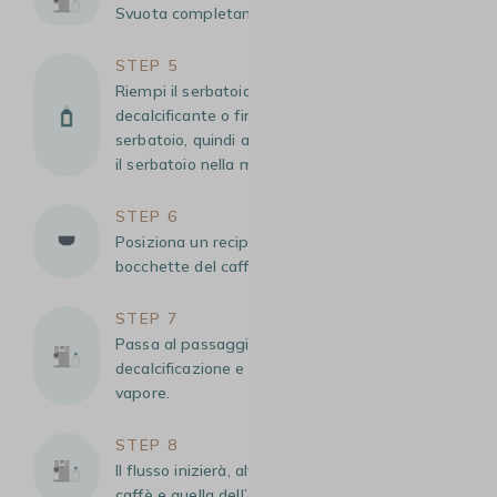
Svuota completamente il serbatoio dell’acqua.
STEP 5
Riempi il serbatoio con 100 ml di soluzione
decalcificante o fino alla quantità indicata sul
serbatoio, quindi aggiungi 1 L di acqua. Rimetti
il serbatoio nella macchina.
STEP 6
Posiziona un recipiente da 2 L sotto le
bocchette del caffè e dell’acqua calda/vapore.
STEP 7
Passa al passaggio successivo nel processo di
decalcificazione e ruota la manopola del
vapore.
STEP 8
Il flusso inizierà, alternando tra la bocchetta del
caffè e quella dell’acqua calda.