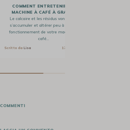
COMMENT ENTRETENIR SA
PREMIERS P
MACHINE À CAFÉ À GRAIN ?
DELONG
Le calcaire et les résidus vont venir
Vous rêviez d’
s’accumuler et altérer peu à peu le
grain qui vous
fonctionnement de votre machine à
café chaque matin
café…
Scritto da
Lisa
Scritto da
Lisa
17 Mar 2023
COMMENTI