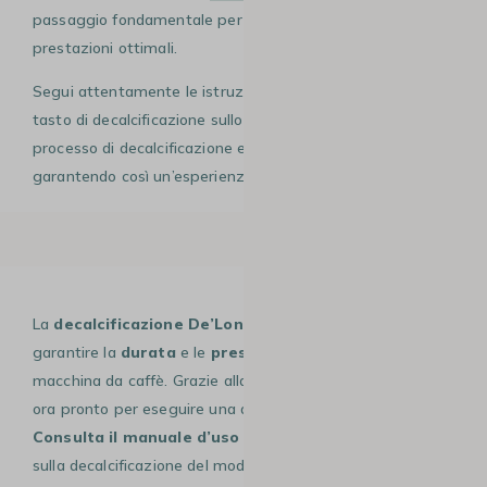
passaggio fondamentale per mantenere le sue
prestazioni ottimali.
Segui attentamente le istruzioni del manuale o premi il
tasto di decalcificazione sullo schermo tattile per un
processo di decalcificazione efficace e regolare,
garantendo così un’esperienza di caffè perfetta
La
decalcificazione De’Longhi
è indispensable per
garantire la
durata
e le
prestazioni ottimali
della tua
macchina da caffè. Grazie alla nostra guida completa, sei
ora pronto per eseguire una decalcificazione efficace.
Consulta il manuale d’uso per istruzioni dettagliate
sulla decalcificazione del modello della tua macchina e