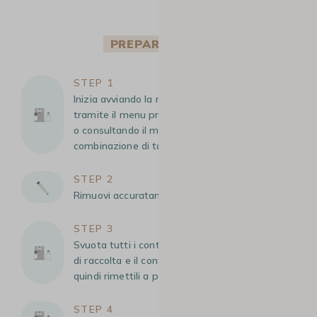
PREPARAZIONE
STEP 1
Inizia avviando la modalità di decalcificazione, o
tramite il menu premendo il pulsante specifico,
o consultando il manuale per ottenere la
combinazione di tasti necessaria.
STEP 2
Rimuovi accuratamente la cartuccia filtrante.
STEP 3
Svuota tutti i contenitori, compreso il vassoio
di raccolta e il contenitore dei fondi di caffè,
quindi rimettili a posto.
STEP 4