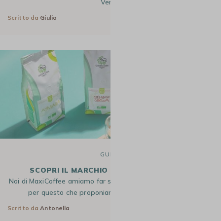
Vera…
Scritto da
Giulia
28 Ott 2025
GUIDE
SCOPRI IL MARCHIO GREEN LION COFFEE
Noi di MaxiCoffee amiamo far scoprire dei caffè di qualità ed è
per questo che proponiamo i prodotti Green Lion…
Scritto da
Antonella
1 Apr 2025