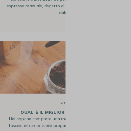
espresso manuale, rispetto ai chicchi di caffè, questa piccola
cialda…
21 Nov 2025
GUIDE
QUAL È IL MIGLIOR CAFFÈ PER MOKA ?
Hai appena comprato una moka e vuoi goderti tutto il suo
fascino intramontabile preparando un caffè ricco di aromi?