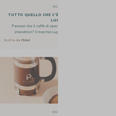
GUIDE
TUTTO QUELLO CHE C'È DA SAPERE SUR CAFFÈ
LUGAT
Pensavi che il caffè di specialità fosse riservato ai veri
intenditori? Il marchio Lugat ti apre le porte di un…
Scritto da
Chloé
7 Gen 2026
GUIDE