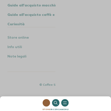
Guide all'acquisto macchine
Guide all'acquisto caffè e tè
Curiosità
Store online
Info utili
Note legali
© Coffee Spirit - 2026
STORE
RICERCA
MENU