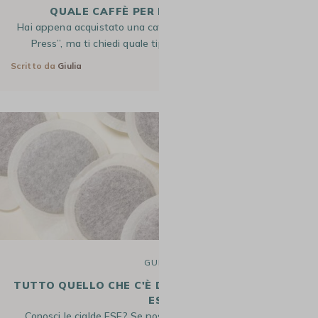
QUALE CAFFÈ PER LA FRENCH PRESS?
Hai appena acquistato una caffettiera a stantuffo o “French
Press”, ma ti chiedi quale tipo di caffè sia più adatto?…
Scritto da
Giulia
22 Dic 2025
GUIDE
TUTTO QUELLO CHE C'È DA SAPERE SULLE CIALDE
ESE
Conosci le cialde ESE? Se possiedi una macchina da caffè