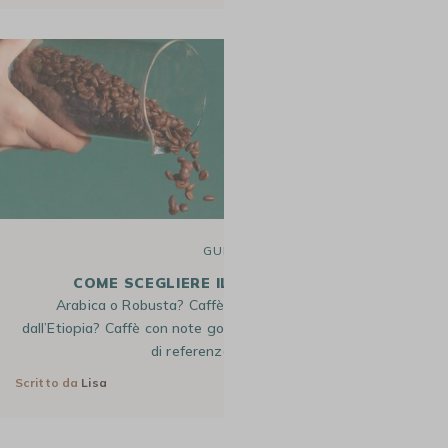
GUIDE
COME SCEGLIERE IL CAFFÈ IN GRANI ?
Arabica o Robusta? Caffè proveniente dal Brasile o
dall’Etiopia? Caffè con note gourmet o fruttate? Con migliaia
di referenze, marche…
Scritto da
Lisa
8 Ott 2024