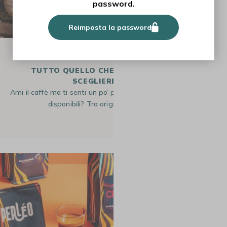
password.
Reimposta la password
GUIDE
TUTTO QUELLO CHE C'È DA SAPERE PER
SCEGLIERE IL CAFFÈ
Ami il caffè ma ti senti un po’ perso davanti a tutte le opzioni
disponibili? Tra origini, varietà, livelli di…
3 Apr 2026