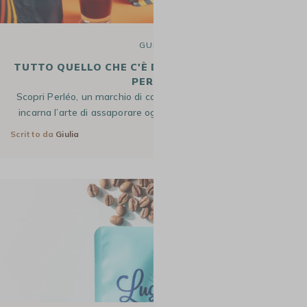
GUIDE
TUTTO QUELLO CHE C'È DA SAPERE SUL MARCHIO
PERLÉO
Scopri Perléo, un marchio di caffè che irradia gioia di vivere e
incarna l’arte di assaporare ogni istante della quotidianità.…
Scritto da
Giulia
20 Feb 2026