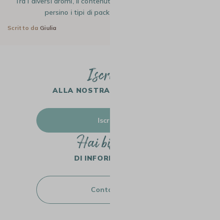
Tra i diversi aromi, il contenuto di caffeina, i tipi di chicchi e
persino i tipi di packaging, scegliere un…
Scritto da
Giulia
11 Gen 2025
Iscriviti
ALLA NOSTRA NEWSLETTER
Iscriviti
Hai bisogno
DI INFORMAZIONI?
Contattaci