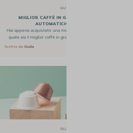
GUIDE
MIGLIOR CAFFÈ IN GRANI PER MACCHINE
AUTOMATICHE DE'LONGHI
Hai appena acquistato una macchina De’Longhi e ti domandi
quale sia il miglior caffè in grani da utilizzare? Per aiutarti…
Scritto da
Giulia
28 Mag 2026
GUIDE