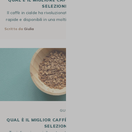
QUAL È IL MIGLIORE CAFFÈ IN CAPS? LA NOSTRA
SELEZIONE PER 2026
Il caffè in cialde ha rivoluzionato le nostre abitudini: pratiche,
rapide e disponibili in una moltitudine di intensità, le capsule…
Scritto da
Giulia
7 Feb 2025
GUIDE
QUAL È IL MIGLIOR CAFFÈ SOLUBILE ? LA NOSTRA
SELEZIONE DI 2026