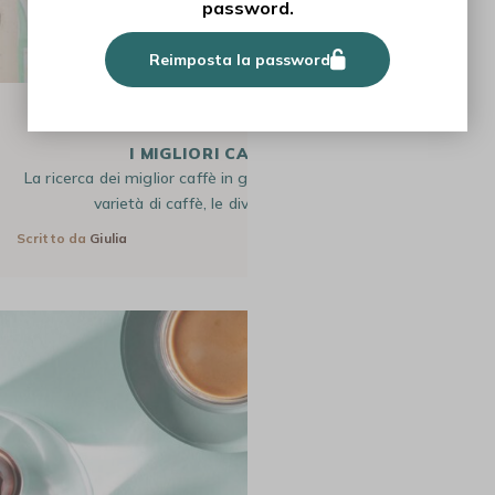
password.
Reimposta la password
GUIDE
I MIGLIORI CAFFÈ IN GRANI
La ricerca dei miglior caffè in grani è un’impresa ardua. Tra le
varietà di caffè, le diverse origini, i diversi…
Scritto da
Giulia
7 Lug 2026