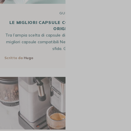
GUIDE
LE MIGLIORI CAPSULE COMPATIBILI NESPRESSO
ORIGINAL*
Tra l’ampia scelta di capsule disponibili sul mercato, trovare le
migliori capsule compatibili Nespresso® può essere una vera
sfida. Grazie…
Scritto da
Hugo
29 Giu 2026