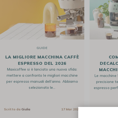
GUIDE
LA MIGLIORE MACCHINA CAFFÈ
COM
ESPRESSO DEL 2026
DECALC
Maxicoffee si è lanciato una nuova sfida:
MACCHI
mettere a confronto le migliori macchine
Le macchine 
MACCHINE DA
CAFFÈ IN GRANI
MACCHINE DA
per espresso manuali dell’anno. Abbiamo
precisione t
CAFFÈ
CAFFÈ A CAPSULE
selezionato le…
AUTOMATICHE
espresso perf
Scritto da
Giulia
17 Mar 2026
Scritto da
Giul