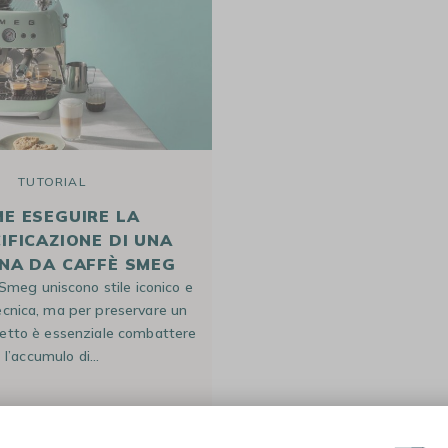
TUTORIAL
TUTORIAL
E ESEGUIRE LA
TUTTO QUELLO CHE
IFICAZIONE DI UNA
SAPERE SULL
NA DA CAFFÈ SMEG
DECALCIFICAZIONE
Smeg uniscono stile iconico e
DELONGHI DED
CAPSULE E CIALDE
MACCHINE DA
MACINACAF
ecnica, ma per preservare un
Hai acquistato una macchina
CAFFÈ MANUALI
etto è essenziale combattere
manuale De’Longhi Dedica? Fa
l’accumulo di…
e ultra compatta, con tasti v
temperatura…
ia
11 Feb 2026
Scritto da
Giulia