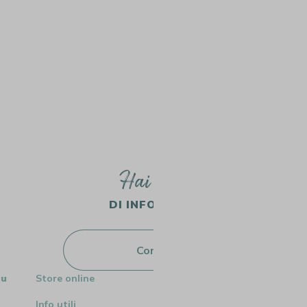
Hai bisogno
DI INFORMAZIONI?
Contattaci
su
Store online
Info utili