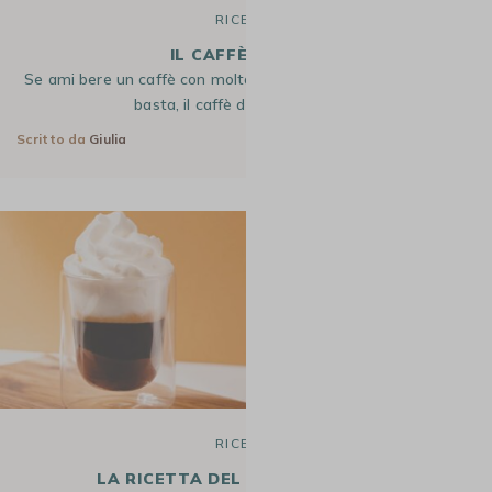
RICETTE
IL CAFFÈ DOPPIO
Se ami bere un caffè con molto corpo e il caffè singolo non ti
basta, il caffè doppio è quello…
Scritto da
Giulia
17 Feb 2026
RICETTE
LA RICETTA DEL CAFFÈ VIENNESE