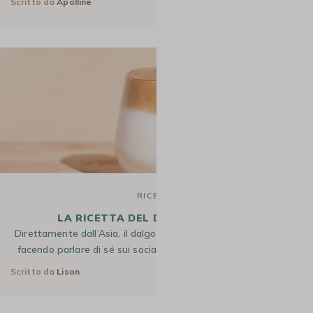
Scritto da
Apolline
18 Set 2025
RICETTE
LA RICETTA DEL DALGONA COFFEE
Direttamente dall’Asia, il dalgona coffee è la bevanda che sta
facendo parlare di sé sui social network. Proposto anche in…
Scritto da
Lison
14 Set 2025