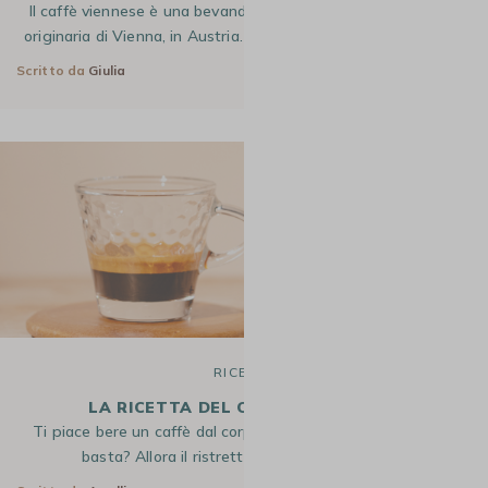
Il caffè viennese è una bevanda iconica del mondo del caffè,
originaria di Vienna, in Austria. Questa bevanda calda saprà…
Scritto da
Giulia
3 Ott 2025
RICETTE
LA RICETTA DEL CAFFÈ RISTRETTO
Ti piace bere un caffè dal corpo intenso e l’espresso non ti
basta? Allora il ristretto è la scelta perfetta…