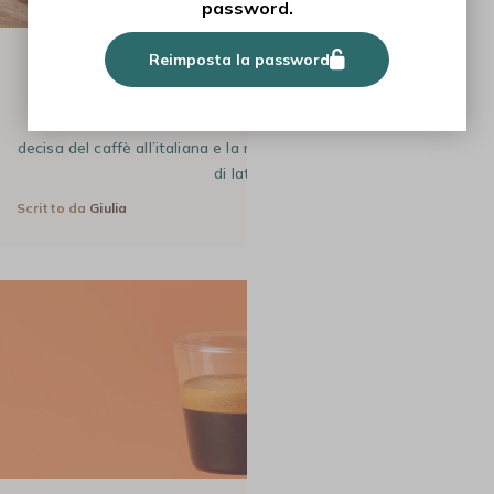
password.
Reimposta la password
RICETTE
LA RICETTA DELL'ESPRESSO MACCHIATO
L’espresso macchiato è il perfetto connubio tra l’intensità
decisa del caffè all’italiana e la morbida dolcezza della schiuma
di latte.…
Scritto da
Giulia
28 Lug 2026