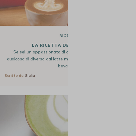
RICETTE
LA RICETTA DEL FLAT WHITE
Se sei un appassionato di caffè Arabica e vuoi provare
qualcosa di diverso dal latte macchiato e cappuccino, questa
bevanda…
Scritto da
Giulia
4 Lug 2025