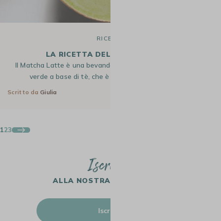
RICETTE
LA RICETTA DEL MATCHA LATTE
Il Matcha Latte è una bevanda cremosa e dal vivace colore
verde a base di tè, che è rapidamente diventata…
Scritto da
Giulia
8 Giu 2025
1
2
3
Iscriviti
ALLA NOSTRA NEWSLETTER
Iscriviti