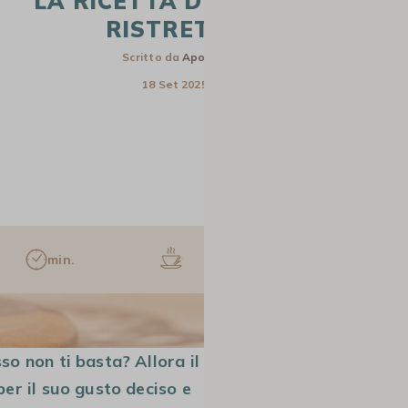
LA RICETTA DEL CAFFÈ
RISTRETTO
Scritto da
Apolline
18 Set 2025
min.
pers.
CAPSULE E CIALDE
MACCHINE DA
MACINACAF
CAFFÈ MANUALI
so non ti basta? Allora il
per il suo gusto deciso e