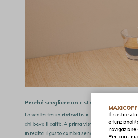
Perché scegliere un ristretto piuttosto 
MAXICOFF
Il nostro si
La scelta tra un
ristretto e un espresso
dipend
e funzionalit
chi beve il caffè. A prima vista possono sembrare
navigazione 
in realtà il gusto cambia sensibilmente. La diffe
Per continua