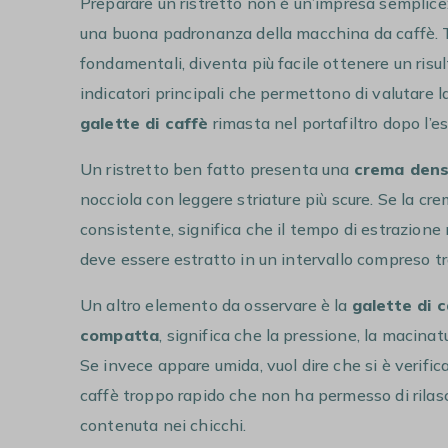
Preparare un ristretto non è un’impresa semplice
una buona padronanza della macchina da caffè. Tu
fondamentali, diventa più facile ottenere un risu
indicatori principali che permettono di valutare la 
galette di caffè
rimasta nel portafiltro dopo l’e
Un ristretto ben fatto presenta una
crema den
nocciola con leggere striature più scure. Se la cre
consistente, significa che il tempo di estrazione no
deve essere estratto in un intervallo compreso t
Un altro elemento da osservare è la
galette di 
compatta
, significa che la pressione, la macinat
Se invece appare umida, vuol dire che si è verific
caffè troppo rapido che non ha permesso di rilasc
contenuta nei chicchi.