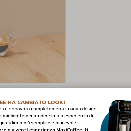
che un espresso?
EE HA CAMBIATO LOOK!
to si è rinnovato completamente: nuovo design
e principalmente dai
gusti personali
di
à migliorate per rendere la tua esperienza di
 simili – entrambi sono caffè “corti” – ma
quotidiana più semplice e piacevole.
renza fondamentale sta nella quantità:
re a vivere l’esperienza MaxiCoffee, ti