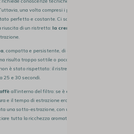
: richiede conoscenze tecniche precise e
ttavia, una volta compresi i principi
ltato perfetto e costante. Ci sono due
riuscita di un ristretto:
la crema
e la
strazione.
sa
, compatta e persistente, di colore
ma risulta troppo sottile o poco
n è stato rispettato: il ristretto, infatti,
ra 25 e 30 secondi.
caffè
all’interno del filtro: se è
asciutta e
ura e il tempo di estrazione erano corretti.
ata una sotto-estrazione, con un flusso di
iare tutta la ricchezza aromatica