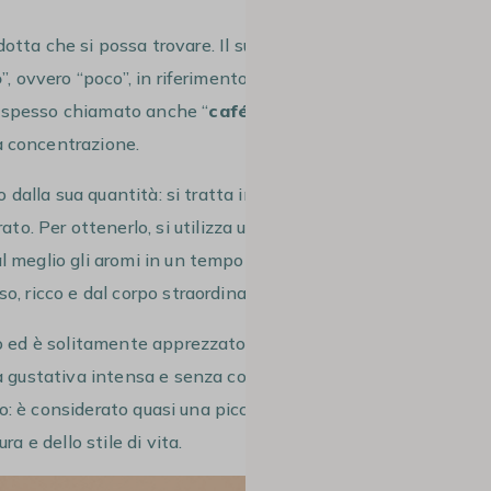
ridotta che si possa trovare. Il suo nome
o
”, ovvero “poco”, in riferimento al volume
e spesso chiamato anche “
café serré” o
a concentrazione.
 dalla sua quantità: si tratta infatti di
. Per ottenerlo, si utilizza una
l meglio gli aromi in un tempo di
o, ricco e dal corpo straordinario.
 ed è solitamente apprezzato dai veri
nza gustativa intensa e senza compromessi.
rso: è considerato quasi una piccola forma
a e dello stile di vita.