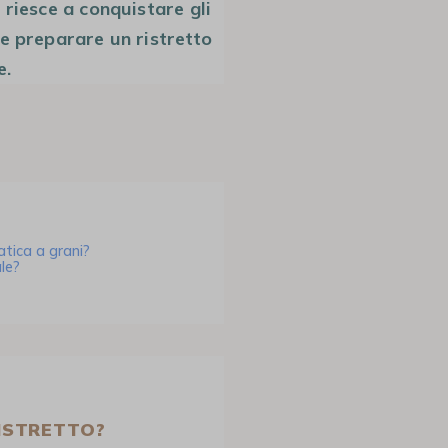
 riesce a conquistare gli
e preparare un ristretto
e.
tica a grani?
le?
RISTRETTO?