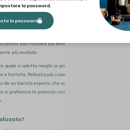
 rende unico e lo distingue dall’espresso
mpostare la password.
sta la password
lto più intenso, con aromi ricchi e
ama un
caffè deciso, dal sapore
’espresso può risultare più armonioso e
mente più morbido.
re quale si adatta meglio ai propri gusti:
ata e fruttata, Robusta più corposa e
to da un barista esperto che saprà
 se si preferisce la potenza concentrata
.
ealizzato?