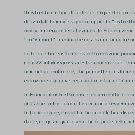
Il
ristretto
è il tipo di caffè con la quantità più 
deriva dall’italiano e significa appunto
“ristrett
molto contenuto della bevanda. In Francia vien
“café court”
, termini che descrivono bene la su
La forza e l’intensità del ristretto derivano proprio
circa
22 ml di espresso
estremamente concentrato
macinatura molto fine, che permette di estrarre a
estrazione più breve, regalando così un caffè dens
In Francia, il
ristretto
non è ancora molto diffuso
puristi del caffè, coloro che cercano un’esperie
In Italia, invece, il ristretto ha un ruolo ben dive
d’arte, un gesto quotidiano che fa parte della cultur