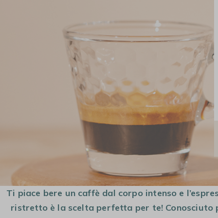
MACCHINE DA
CAFFÈ IN GRANI
MACCHINE DA
CAFFÈ
CAFFÈ A CAPSULE
AUTOMATICHE
Ti piace bere un caffè dal corpo intenso e l’espres
ristretto è la scelta perfetta per te! Conosciuto 