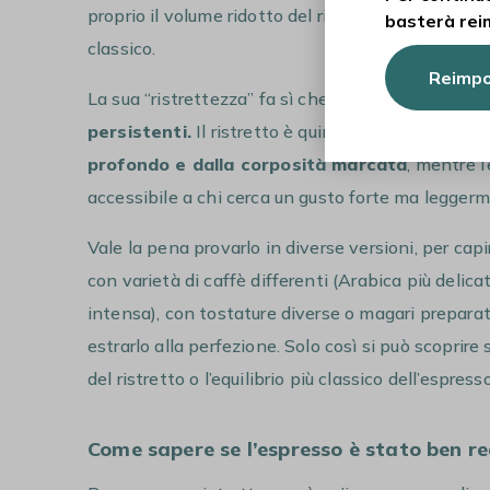
proprio il volume ridotto del ristretto è ciò che lo
basterà rei
classico.
Reimpo
La sua “ristrettezza” fa sì che
ogni sorso sia mo
persistenti.
Il ristretto è quindi ideale per chi 
profondo e dalla corposità marcata
, mentre l
accessibile a chi cerca un gusto forte ma legger
Vale la pena provarlo in diverse versioni, per capi
con varietà di caffè differenti (Arabica più delic
intensa), con tostature diverse o magari prepara
estrarlo alla perfezione. Solo così si può scoprire
del ristretto o l’equilibrio più classico dell’espresso
Come sapere se l’espresso è stato ben r