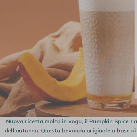
MACCHINE DA
CAFFÈ IN GRANI
MACCHINE DA
CAFFÈ
CAFFÈ A CAPSULE
AUTOMATICHE
Nuova ricetta molto in voga, il Pumpkin Spice La
dell’autunno. Questa bevanda originale a base d