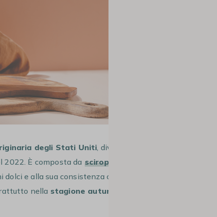
ginaria degli Stati Uniti
, diventata
nel 2022. È composta da
sciroppo di
mi dolci e alla sua consistenza cremosa,
rattutto nella
stagione autunnale e