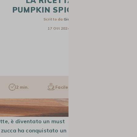
LA RICETTA DEL
PUMPKIN SPICE LATTE
Scritto da
Giulia
17 Ott 2024
2 min.
Facile
1 pers.
CAPSULE E CIALDE
MACCHINE DA
MACINACAF
CAFFÈ MANUALI
tte, è diventato un must
i zucca ha conquistato un