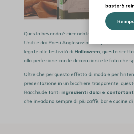
basterà rei
Reimpo
Questa bevanda è circondata da un alone di fama,
Uniti e dai Paesi Anglosassoni. In più, con il diff
legate alle festività di
Halloween
, questa ricett
alla perfezione con le decorazioni e le foto che 
Oltre che per questo effetto di moda e per l’inter
presentazione in un bicchiere trasparente, que
Racchiude tanti
ingredienti dolci e confortant
che invadono sempre di più caffè, bar e cucine di t