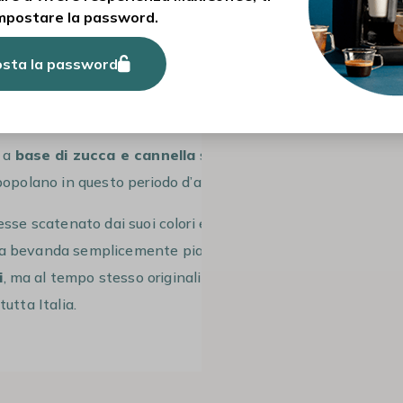
mpostare la password.
sta la password
 come tutto ciò che arriva dagli Stati
ondersi anche da noi in Italia delle mode
a a
base di zucca e cannella
si sposa
spopolano in questo periodo d’anno.
esse scatenato dai suoi colori e dalla sua
sta bevanda semplicemente piace!
i
, ma al tempo stesso originali e speziati,
utta Italia.