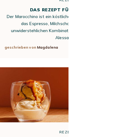
DAS REZEPT FÜR MAROCCHINO
Der Marocchino ist ein köstliches italienisches Kaffeegetränk,
das Espresso, Milchschaum und Kakao zu einer
unwiderstehlichen Kombination vereint. Ursprünglich aus
Alessandria…
geschrieben von
Magdalena
13. Apr 2026
REZEPTE