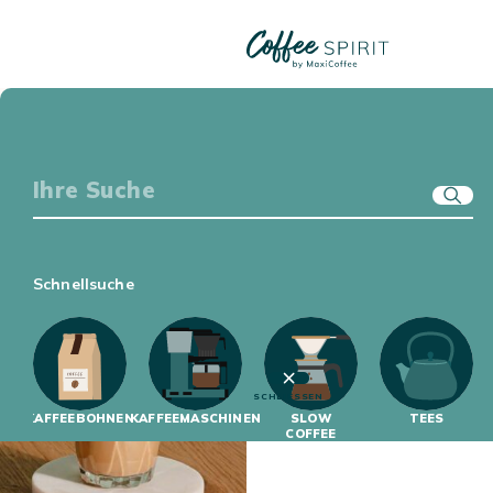
REZEPTE – KAFFEE & TEE
KAFFEE-EQUIPMENT
GENUSSWELT
ERSTE SCHRITTE
Sortieren Sie die Artikel
KAFFEEWISSEN
17 ARTIKEL
Schnellsuche
SCHLIESSEN
KAFFEEBOHNEN
KAFFEEMASCHINEN
SLOW
TEES
COFFEE