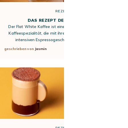
REZEPTE
DAS REZEPT DES FLAT WHITES
Der Flat White Kaffee ist eine australisch-neuseeländische
Kaffeespezialität, die mit ihrer cremigen Textur und ihrem
intensiven Espressogeschmack weltweit in jedem…
geschrieben von
Jasmin
28. Mai 2026
REZEPTE