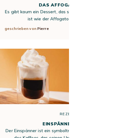
DAS AFFOGATO REZEPT
Es gibt kaum ein Dessert, das so simpel und zugleich so genial
ist wie der Affogato al cafe. Stellen Sie…
geschrieben von
Pierre
31. März 2026
REZEPTE
EINSPÄNNER-REZEPT
Der Einspänner ist ein symbolträchtiges Getränk aus der Welt
des Kaffees, das seinen Ursprung in Wien hat. Dieses