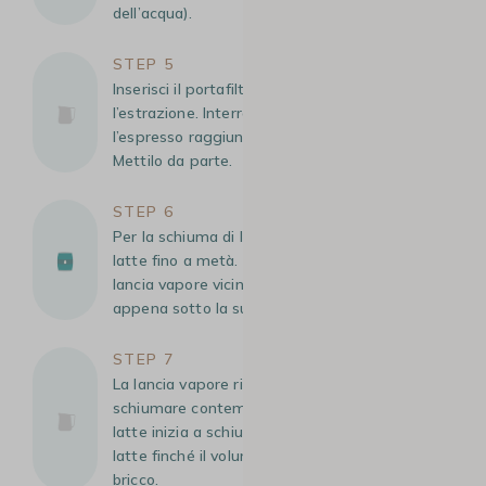
dell’acqua).
STEP 5
Inserisci il portafiltro nel gruppo e avvia
l’estrazione. Interrompi l’estrazione quando
l’espresso raggiunge un peso di 28-42 g.
Mettilo da parte.
STEP 6
Per la schiuma di latte, riempi un bricco per
latte fino a metà. Posiziona la punta della
lancia vapore vicino al beccuccio del bricco,
appena sotto la superficie del latte.
STEP 7
La lancia vapore riscalderà il latte e lo farà
schiumare contemporaneamente. Quando il
latte inizia a schiumare, immergi la lancia nel
latte finché il volume non raggiunge i 2/3 del
bricco.