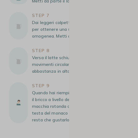
Metti da parte il latte e pulisci la lancia vapore.
STEP 7
Dai leggeri colpetti bricco per latte e mescola
per ottenere una schiuma liscia, densa e
omogenea. Metti da parte.
STEP 8
Versa il latte schiumato nell’espresso facendo
movimenti circolari, mantenendo la tazza
abbastanza in alto.
STEP 9
Quando hai riempito i 2/3 della tazza, abbassa
il bricco a livello della tazza per formare una
macchia rotonda di schiuma di latte (simile alla
testa del monaco cappuccino!). Ora non ti
resta che gustarlo!