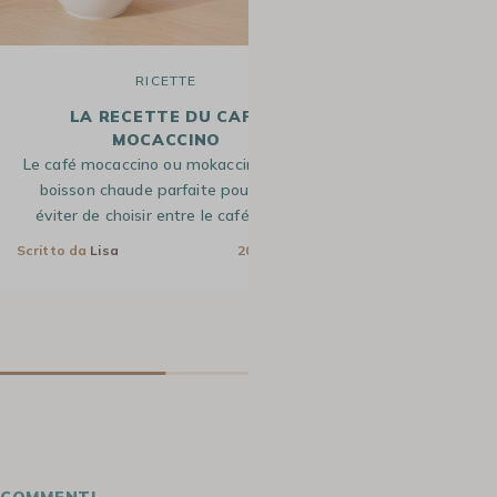
RICETTE
R
LA RECETTE DU CAFÉ
LA RECETTE 
MOCACCINO
Le café vienn
Le café mocaccino ou mokaccino est la
emblématique d
boisson chaude parfaite pour vous
originaire de 
éviter de choisir entre le café et le…
Autri
Scritto da
Lisa
20 Apr 2023
Scritto da
Lisa
COMMENTI