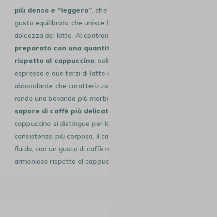
più denso e “leggero”
, che si caratterizza per il suo
gusto equilibrato che unisce la robustezza del caffè alla
dolcezza del latte. Al contrario, il
caffè latte è
preparato con una quantità maggiore di latte
rispetto al cappuccino
, solitamente un terzo di
espresso e due terzi di latte caldo, senza la schiuma
abbondante che caratterizza il cappuccino. Questo lo
rende una bevanda più morbida e
meno densa, con un
sapore di caffè più delicato.
In sintesi, mentre il
cappuccino si distingue per la sua schiuma densa e la
consistenza più corposa, il caffè latte è più “lattoso” e più
fluido, con un gusto di caffè meno intenso e più
armonioso rispetto al cappuccino.