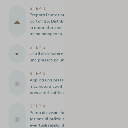
STEP 1
Prepara l’estrazione. Macina 14 g di caffè nel
portafiltro. Distribuisci e livella una prima volta
la macinatura nel portafiltro, in modo più o
meno omogeneo, aiutandoti con le mani.
STEP 2
Usa il distributore di macinato per ottenere
una pressatura uniforme (2-3 giri).
STEP 3
Applica una pressione di 15-20 kg sulla
macinatura con il tuo tamper, per ben
pressare il caffè nel portafiltro.
STEP 4
Prima di avviare la macchina, esegui un flush
(azione di pulizia del filtro per rimuovere
eventuali residui di caffè e svuotare il gruppo