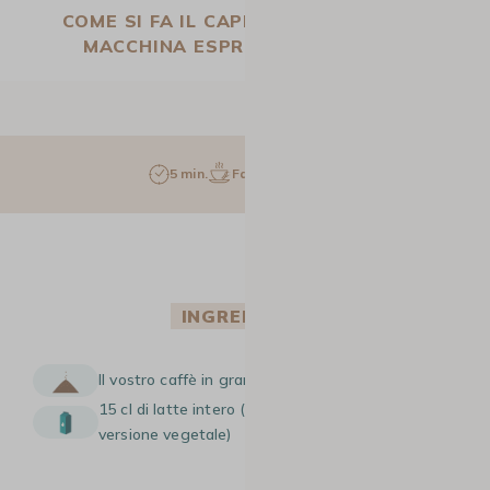
COME SI FA IL CAPPUCCINO CON UNA
MACCHINA ESPRESSO IN GRANI?
5 min.
Facile
1 pers.
INGREDIENTI
Il vostro caffè in grani preferito
15 cl di latte intero (o latte di avena, per la
versione vegetale)