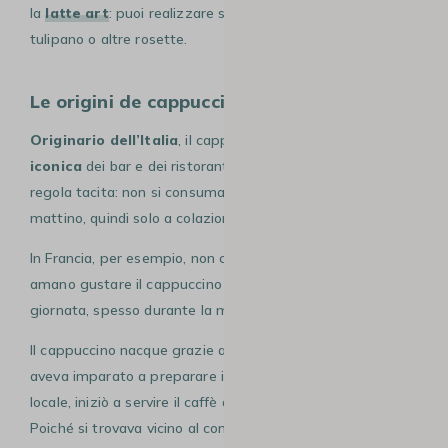
la
latte art
: puoi realizzare sulla sua superficie cuore,
tulipano o altre rosette.
Le origini de cappuccino
Originario dell’Italia
, il cappuccino è una
bevanda
iconica
dei bar e dei ristoranti. Per berlo, esiste una
regola tacita: non si consuma il cappuccino dopo le 10 del
mattino, quindi solo a colazione.
In Francia, per esempio, non ci sono regole. I francesi
amano gustare il cappuccino a qualsiasi ora della
giornata, spesso durante la merenda.
Il cappuccino nacque grazie ad un barista polacco che
aveva imparato a preparare il
caffè
. Quando aprì il suo
locale, iniziò a servire il caffè aggiungendo della panna.
Poiché si trovava vicino al convento dei Cappuccini,