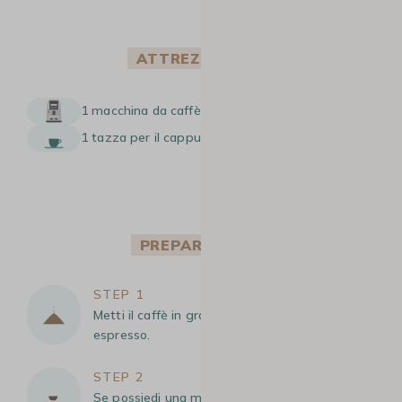
ATTREZZATURA
1 macchina da caffè a grani con lancia vapore
1 tazza per il cappuccino
PREPARAZIONE
STEP 1
Metti il caffè in grani nel tuo macinacaffè per
espresso.
STEP 2
Se possiedi una macchina da caffè automatica,