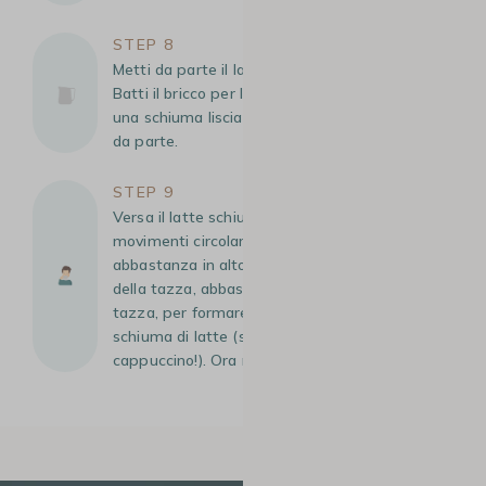
STEP 8
Metti da parte il latte e pulisci la lancia vapore.
Batti il bricco per latte e mescola per ottenere
una schiuma liscia, densa e omogenea. Metti
da parte.
STEP 9
Versa il latte schiumato nell’espresso facendo
movimenti circolari, mantenendo la tazza
abbastanza in alto. Quando hai riempito i 2/3
della tazza, abbassa il bricco a livello della
tazza, per formare una macchia rotonda di
schiuma di latte (simile alla testa del monaco
cappuccino!). Ora non ti resta che gustarlo!