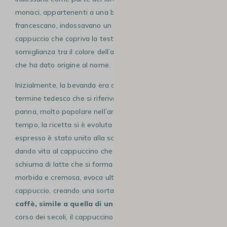
monaci, appartenenti a una branca dell’ordine
francescano, indossavano un abito marrone chiaro con un
cappuccio che copriva la testa, ed è proprio questa
somiglianza tra il colore dell’abito e quello della bevanda
che ha dato origine al nome.
Inizialmente, la bevanda era chiamata “
Kapuziner”
, un
termine tedesco che si riferiva a una miscela di caffè e
panna, molto popolare nell’area austro-ungarica, ma con il
tempo, la ricetta si è evoluta in Italia, dove il caffè
espresso è stato unito alla schiuma di latte montato,
dando vita al cappuccino che conosciamo oggi. La
schiuma di latte che si forma sulla superficie del caffè,
morbida e cremosa, evoca ulteriormente l’immagine di un
cappuccio, creando una sorta di “
copertura” sopra il
caffè, simile a quella di un cappuccio sulla testa
. Nel
corso dei secoli, il cappuccino è diventato un simbolo della