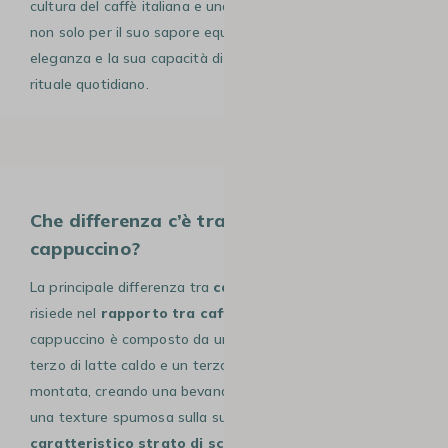
cultura del caffè italiana e una delle bevande più amate,
non solo per il suo sapore equilibrato, ma anche per la sua
eleganza e la sua capacità di essere un vero e proprio
rituale quotidiano.
Che differenza c’è tra caffè latte e
cappuccino?
La principale differenza tra
caffè latte
e
cappuccino
risiede nel
rapporto tra caffè, latte e schiuma
. Il
cappuccino è composto da un terzo di caffè espresso, un
terzo di latte caldo e un terzo di schiuma di latte
montata, creando una bevanda corposa e cremosa con
una texture spumosa sulla superficie.
Il suo
caratteristico strato di schiuma rende il cappuccino