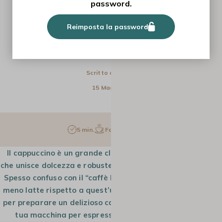
password.
RICETTE
Reimposta la password
LA RICETTA TRADIZIONALE DEL
CAPPUCCINO
Scritto da
Giulia
15 Mag 2025
5 min.
Facile
1 pers.
Il cappuccino è un grande classico della cucina italiana,
che unisce dolcezza e robustezza, caffè e schiuma di latte.
Spesso confuso con il “caffè latte”, il cappuccino contiene
meno latte rispetto a quest’ultimo. Ecco la nostra ricetta
per preparare un delizioso cappuccino tradizionale con la
tua macchina per espresso, direttamente da casa.