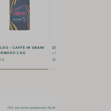
LÉO – CAFFÈ IN GRANI
ZICAFFÈ – CAFFÈ IN GRANI
REMOSO 1 KG
– LINEA ESPRESSO 1 KG
0 €
26.90 €
Ora sai come preparare facilmente e velocemente la