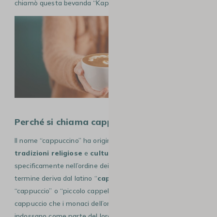
chiamò questa bevanda “Kapuziner”.
Perché si chiama cappuccino?
Il nome “cappuccino” ha origini che affondano nelle
tradizioni religiose
e
culturali italiane
, e più
specificamente nell’ordine dei
monaci cappuccini
. Il
termine deriva dal latino “
cappuccio
“, che significa
“cappuccio” o “piccolo cappello”, in riferimento al
cappuccio che i monaci dell’ordine dei Cappuccini
indossano come parte del loro abito tradizionale. Questi