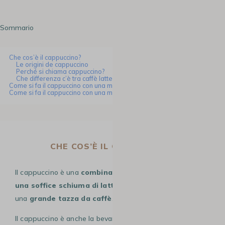
Sommario
Che cos’è il cappuccino?
Le origini de cappuccino
Perché si chiama cappuccino?
Che differenza c’è tra caffè latte e cappuccino?
Come si fa il cappuccino con una macchina espresso in grani?
Come si fa il cappuccino con una macchina espresso manuale?
CHE COS’È IL CAPPUCCINO?
Il cappuccino è una
combinazione di caffè espresso e
una soffice schiuma di latte
. Di solito, viene servito in
una
grande tazza da caffè
.
Il cappuccino è anche la bevanda ideale per sperimentare