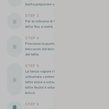
basta preparare un espresso.
STEP 3
Per la schiuma di latte, riempi un bricco per
latte fino a metà.
STEP 4
Posiziona la punta della lancia vapore vicino al
beccuccio del bricco, appena sotto la superficie
del latte.
STEP 5
La lancia vapore riscalderà il latte e lo farà
schiumare contemporaneamente. Quando il
latte inizia a schiumare, immergi la lancia nel
latte finché il volume non raggiunge i 2/3 del
bricco.
STEP 6