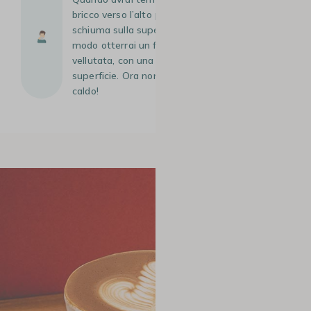
bricco verso l’alto per far cadere la micro-
schiuma sulla superficie del caffè. In questo
modo otterrai un flat white dalla consistenza
vellutata, con una sottile pellicola di schiuma in
superficie. Ora non ti resta che gustarlo, ben
caldo!