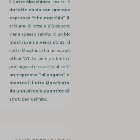
Il
Latte Macchiato
, invece, è composto
principalmente
da latte caldo con una quantità molto inferiore di
espresso “che macchia” il latte
. In questo caso, la
schiuma di latte è più abbondante e soffice, e la bevanda
viene spesso servita in un
bicchiere alto di vetro per
mostrare i diversi strati di latte, schiuma e caffè.
Il
Latte Macchiato ha un sapore più dolce e delicato rispetto
al Flat White, ed è preferito da chi ama il latte più
protagonista rispetto al caffè. In sintesi,
il Flat White è
un espresso “allungato” con latte e micro-schiuma,
mentre il Latte Macchiato è latte caldo “macchiato”
da una piccola quantità di caffè
, con una struttura a
strati ben definita.