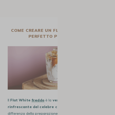
COME CREARE UN FLAT WHITE FREDDO,
PERFETTO PER L’ESTATE
Il
Flat White
freddo
è la
versione estiva e
rinfrescante del celebre caffè australiano
. A
differenza della preparazione classica servita calda,