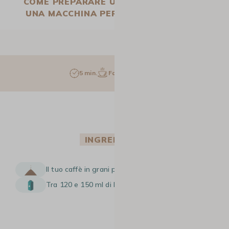
COME PREPARARE UN FLAT WHITE CON
UNA MACCHINA PER CAFFÈ A CHICCHI?
5 min.
Facile
1 pers.
INGREDIENTI
Il tuo caffè in grani preferito
Tra 120 e 150 ml di latte intero