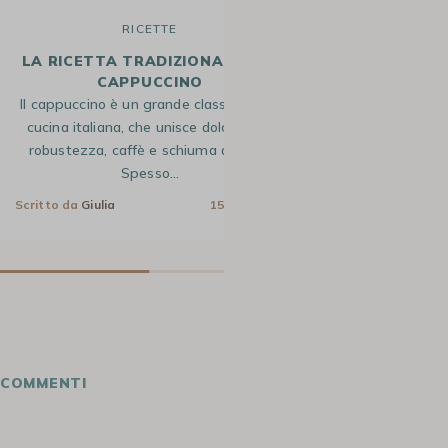
RICETTE
R
LA RICETTA TRADIZIONALE DEL
LA RICETTA 
CAPPUCCINO
Voglia di g
Il cappuccino è un grande classico della
rinfrescante e uni
cucina italiana, che unisce dolcezza e
ricetta idea
robustezza, caffè e schiuma di latte.
emblem
Spesso…
Scritto da
Giulia
Scritto da
Giulia
15 Mag 2025
COMMENTI