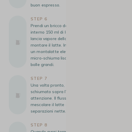
buon espresso.
STEP 6
Prendi un bricco da circa 300 ml e versa al suo
interno 150 ml di latte intero freddo. Usa la
lancia vapore della macchina per scaldare e
montare il latte. In alternativa, puoi utilizzare
un montalatte elettrico. Cerca di ottenere una
micro-schiuma liscia, fine e setosa, evitando
bolle grandi.
STEP 7
Una volta pronto, versa il latte caldo e
schiumato sopra l’espresso, lentamente e con
attenzione. Il flusso deve essere costante per
mescolare il latte con il caffè senza
separazioni nette.
STEP 8
Quando avrai terminato, inclina leggermente il