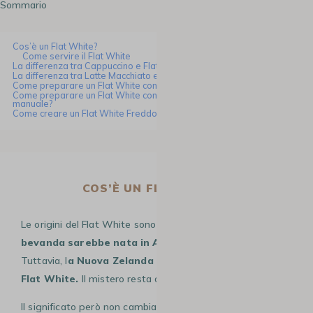
Sommario
Cos’è un Flat White?
Come servire il Flat White
La differenza tra Cappuccino e Flat White
La differenza tra Latte Macchiato e Flat White
Come preparare un Flat White con una macchina per caffè a chicchi?
Come preparare un Flat White con una macchina per espresso
manuale?
Come creare un Flat White Freddo, perfetto per l’estate
COS’È UN FLAT WHITE?
Le origini del Flat White sono abbastanza vaghe.
Questa
bevanda sarebbe nata in Australia
negli anni ’80.
Tuttavia, l
a Nuova Zelanda rivendica l’invenzione del
Flat White.
Il mistero resta quindi irrisolto.
Il significato però non cambia:
“flat” significa “piatto” o