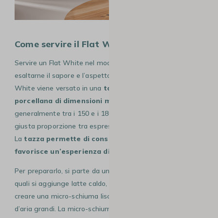
Come servire il Flat White
Servire un Flat White nel modo giusto è fondamentale per
esaltarne il sapore e l’aspetto. Tradizionalmente, il Flat
White viene versato in una
tazza di ceramica o
porcellana di dimensioni medio-piccole
,
generalmente tra i 150 e i 180 ml, per mantenere la
giusta proporzione tra espresso, latte e micro-schiuma.
La
tazza permette di conservare il calore e
favorisce un’esperienza di gusto equilibrata.
Per prepararlo, si parte da uno o due shot di espresso, ai
quali si aggiunge latte caldo, perfettamente montato per
creare una micro-schiuma liscia e vellutata, priva di bolle
d’aria grandi. La micro-schiuma deve ricoprire la superficie