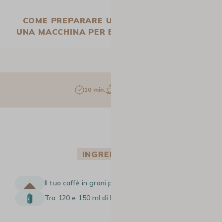
COME PREPARARE UN FLAT WHITE CON
UNA MACCHINA PER ESPRESSO MANUALE?
10 min.
1 pers.
INGREDIENTI
Il tuo caffè in grani preferito
Tra 120 e 150 ml di latte intero