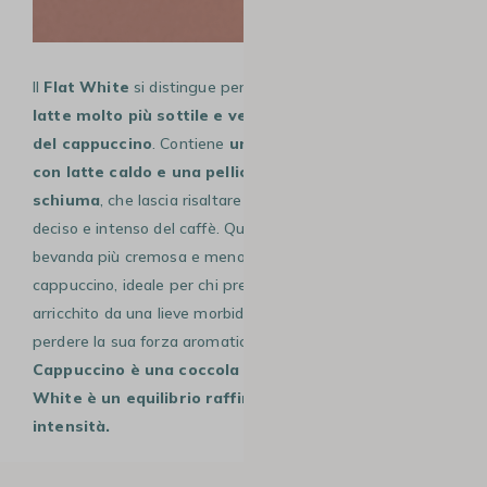
Il
Flat White
si distingue per una
micro-schiuma di
latte molto più sottile e vellutata rispetto a quella
del cappuccino
. Contiene
uno o due shot di espresso
con latte caldo e una pellicola sottilissima di
schiuma
, che lascia risaltare maggiormente il sapore
deciso e intenso del caffè. Questo rende il flat white una
bevanda più cremosa e meno spumosa rispetto al
cappuccino, ideale per chi preferisce gustare un espresso
arricchito da una lieve morbidezza del latte, senza
perdere la sua forza aromatica. In sintesi,
se il
Cappuccino è una coccola soffice e dolce, il Flat
White è un equilibrio raffinato tra cremosità e
intensità.