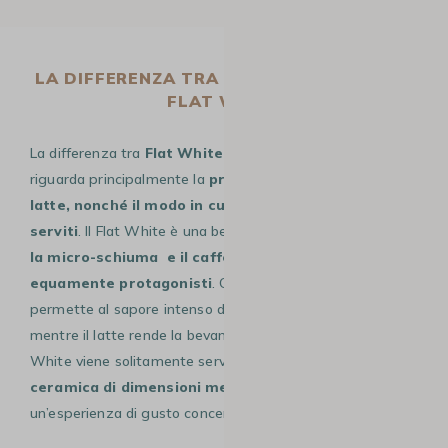
LA DIFFERENZA TRA LATTE MACCHIATO E
FLAT WHITE
La differenza tra
Flat White
e
Latte Macchiato
riguarda principalmente la
proporzione tra caffè e
latte, nonché il modo in cui vengono preparati e
serviti
. Il Flat White è una bevanda in cui il
latte caldo,
la micro-schiuma e il caffè sono tutti e tre
equamente protagonisti
. Questa schiuma sottile
permette al sapore intenso dell’espresso di emergere,
mentre il latte rende la bevanda cremosa e morbida. Il Flat
White viene solitamente servito in una
tazza di
ceramica di dimensioni medio-piccole
, favorendo
un’esperienza di gusto concentrata e bilanciata.