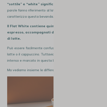
“sottile” e “white” significa “bianco”
. Queste due
parole fanno riferimento al latte (ben lavorato) che
caratterizza questa bevanda.
Il Flat White contiene quindi uno o due shot di
espresso, accompagnati da latte e micro-schiuma
di latte.
Può essere facilmente confuso con il caffè latte, il caffè al
latte o il cappuccino. Tuttavia, il sapore dell’espresso è più
intenso e marcato in questa bevanda.
Ma vediamo insieme le differenza tra queste bevande!