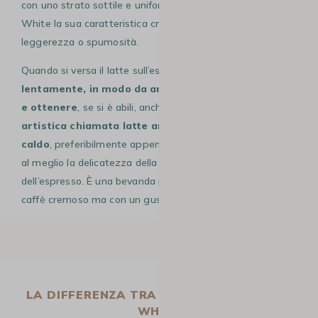
con uno strato sottile e uniforme, conferendo al Flat
White la sua caratteristica cremosità senza eccessiva
leggerezza o spumosità.
Quando si versa il latte sull’espresso, è importante farlo
lentamente, in modo da amalgamare bene i sapori
e ottenere
, se si è abili, anche una
decorazione
artistica chiamata latte art
. Il
Flat White si gusta
caldo
, preferibilmente appena preparato, per apprezzare
al meglio la delicatezza della micro-schiuma e l’intensità
dell’espresso. È una bevanda perfetta per chi ama un
caffè cremoso ma con un gusto deciso e avvolgente.
LA DIFFERENZA TRA CAPPUCCINO E FLAT
WHITE