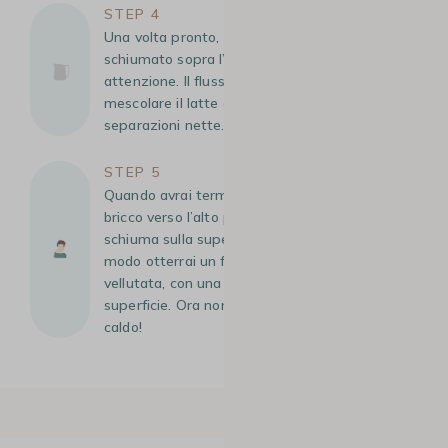
STEP 4
Una volta pronto, versa il latte caldo e
schiumato sopra l’espresso, lentamente e con
attenzione. Il flusso deve essere costante per
mescolare il latte con il caffè senza
separazioni nette.
STEP 5
Quando avrai terminato, inclina leggermente il
bricco verso l’alto per far cadere la micro-
schiuma sulla superficie del caffè. In questo
modo otterrai un flat white dalla consistenza
vellutata, con una sottile pellicola di schiuma in
superficie. Ora non ti resta che gustarlo, ben
caldo!