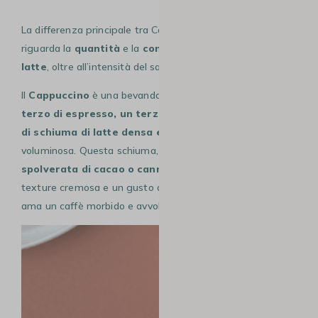
La differenza principale tra Cappuccino e Flat White
riguarda la
quantità
e la
consistenza della schiuma di
latte
, oltre all’intensità del sapore del caffè.
Il
Cappuccino
è una bevanda classica composta da
un
terzo di espresso, un terzo di latte caldo e un terzo
di schiuma di latte densa e soffice
, molto corposa e
voluminosa. Questa schiuma, spesso arricchita con una
spolverata di cacao o cannella
, dona alla bevanda una
texture cremosa e un gusto delicato, perfetto per chi
ama un caffè morbido e avvolgente.