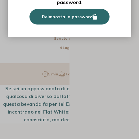
password.
RICETTE
Reimposta la password
LA RICETTA DEL FLAT WHITE
Scritto da
Giulia
4 Lug 2025
5 min.
Facile
1 pers.
Se sei un appassionato di caffè Arabica e vuoi provare
qualcosa di diverso dal latte macchiato e cappuccino,
questa bevanda fa per te! Espresso e schiuma di latte si
incontrano nel Flat White: una bevanda spesso poco
conosciuta, ma decisamente deliziosa.