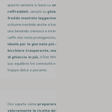
questa variante si basa su
uno o due shot di espresso
raffreddati
, versati su
ghiaccio
, a cui si aggiunge
latte
freddo montato leggermente
per ottenere una micro-
schiuma morbida anche a basse temperature. Il risultato è
una bevanda cremosa e intensa, con il gusto deciso del
caffè che resta protagonista, ma con una
freschezza
ideale per le giornate più calde
. Servito in un
bicchiere trasparente, magari con qualche cubetto
di ghiaccio in più,
il Flat White freddo conquista per il
suo equilibrio tra cremosità e leggerezza, senza diventare
troppo dolce o pesante.
Ora sapete come
preparare facilmente e
velocemente la ricetta del Flat White
. Non esitate a