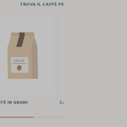
TROVA IL CAFFÈ PER LA TUA RICETTA
FÈ IN GRANI
CAFFÈ SOLUBILE