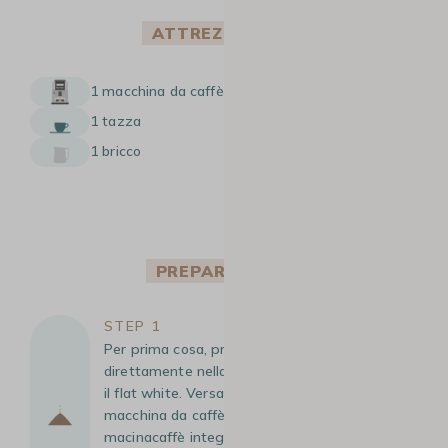
ATTREZZATURA
1 macchina da caffè a grani con lancia vapore
1 tazza
1 bricco
PREPARAZIONE
STEP 1
Per prima cosa, prepara il tuo caffè espresso
direttamente nella tazza in cui andrai a servire
il flat white. Versa i chicchi di caffè nella
macchina da caffè automatica con
macinacaffè integrato (detta anche macchina