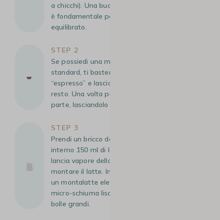
a chicchi). Una buona estrazione dell’espresso
è fondamentale per ottenere un gusto
equilibrato.
STEP 2
Se possiedi una macchina da caffè automatica
standard, ti basterà selezionare la funzione
“espresso” e lasciare che la macchina faccia il
resto. Una volta pronto, metti l’espresso da
parte, lasciandolo nella tazza.
STEP 3
Prendi un bricco da circa 300 ml e versa al suo
interno 150 ml di latte intero freddo. Usa la
lancia vapore della macchina per scaldare e
montare il latte. In alternativa, puoi utilizzare
un montalatte elettrico. Cerca di ottenere una
micro-schiuma liscia, fine e setosa, evitando
bolle grandi.