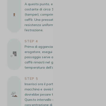
A questo punto, esercita una pressione
costante di circa 15-20 kg con il pressino
(tamper), comprimendo bene la polvere di
caffè. Una pressatura corretta garantisce una
resistenza uniforme all’acqua durante
l’estrazione.
STEP 4
Prima di agganciare il portafiltro al gruppo
erogatore, esegui un breve “flush”. Questo
passaggio serve a pulire eventuali residui di
caffè rimasti nel gruppo e a stabilizzare la
temperatura dell’acqua.
STEP 5
Inserisci ora il portafiltro nel gruppo della
macchina e avvia l’estrazione. La bevanda
dovrebbe pesare tra i 28 e i 42 grammi.
Questo intervallo assicura una corretta
concentrazione di aromi e intensità, tipici di un