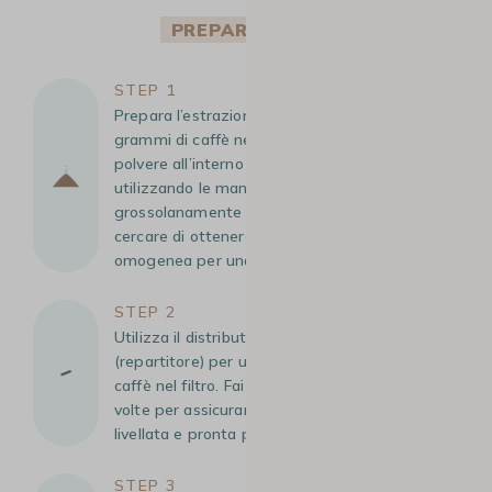
PREPARAZIONE
STEP 1
Prepara l’estrazione del caffè. Macina 14
grammi di caffè nel portafiltro. Distribuisci la
polvere all’interno in modo uniforme,
utilizzando le mani per livellare
grossolanamente la superficie. È importante
cercare di ottenere una base il più possibile
omogenea per una buona estrazione.
STEP 2
Utilizza il distributore della polvere
(repartitore) per uniformare la distribuzione del
caffè nel filtro. Fai ruotare lo strumento 2 o 3
volte per assicurarti che la superficie sia
livellata e pronta per la pressatura.
STEP 3