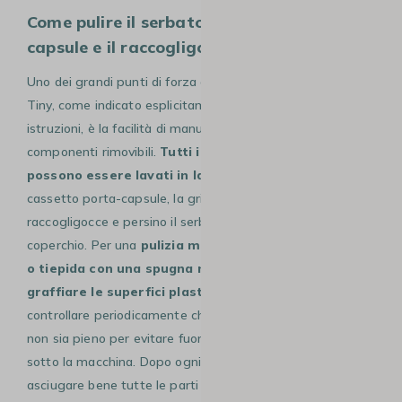
Come pulire il serbatoio, il cassetto
capsule e il raccogligocce?
Uno dei grandi punti di forza della Lavazza A Modo Mio
Tiny, come indicato esplicitamente a pagina 49 delle
istruzioni, è la facilità di manutenzione dei suoi
componenti rimovibili.
Tutti i componenti smontabili
possono essere lavati in lavastoviglie
, il che include il
cassetto porta-capsule, la griglia poggiatazza, il cassetto
raccogligocce e persino il serbatoio dell’acqua con il suo
coperchio. Per una
pulizia manuale
, usa
acqua fredda
o tiepida con una spugna non abrasiva per non
graffiare le superfici plastiche
. Il libretto precisa di
controllare periodicamente che il cassetto raccogligocce
non sia pieno per evitare fuoriuscite e infiltrazioni d’acqua
sotto la macchina. Dopo ogni lavaggio, è importante
asciugare bene tutte le parti prima di rimontarle