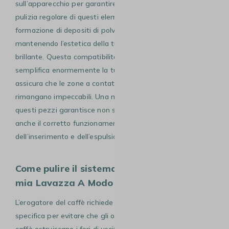
sull’apparecchio per garantire un’igiene perfetta. La
pulizia regolare di questi elementi impedisce la
formazione di depositi di polvere di caffè e muffe,
mantenendo l’estetica della tua macchina sempre
brillante. Questa compatibilità con la lavastoviglie
semplifica enormemente la tua routine settimanale e
assicura che le zone a contatto con i residui di caffè
rimangano impeccabili. Una manutenzione rigorosa di
questi pezzi garantisce non solo la pulizia visiva, ma
anche il corretto funzionamento meccanico
dell’inserimento e dell’espulsione delle capsule.
Come pulire il sistema di estrazione della
mia Lavazza A Modo Mio Tiny?
L’erogatore del caffè richiede una pulizia settimanale
specifica per evitare che gli oli e le micro-particelle di
caffè ostruiscano i fori di uscita. La procedura