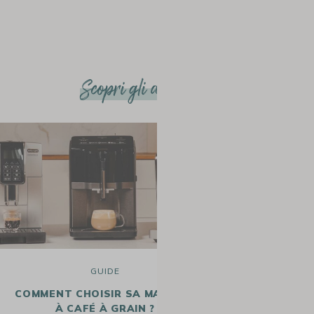
Scopri gli altri articoli
GUIDE
COMMENT CHOISIR SA MACHINE
QUELLE M
À CAFÉ À GRAIN ?
SIEMEN