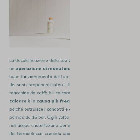
La decalcificazione della tua
Lavazza A Modo Mio Tiny
è
un’
operazione di manutenzione vitale
per assicurare il
buon funzionamento del tuo apparecchio e la longevità
dei suoi componenti interni. Il nemico principale per le
macchine da caffè è il calcare : in effetti, l’
accumulo di
calcare
è la
causa più frequente di guasti tecnici
,
poiché ostruisce i condotti e affatica prematuramente la
pompa da 15 bar. Ogni volta che la usi, i minerali presenti
nell’acqua cristallizzano per effetto del calore all’interno
del termoblocco, creando uno strato isolante che obbliga