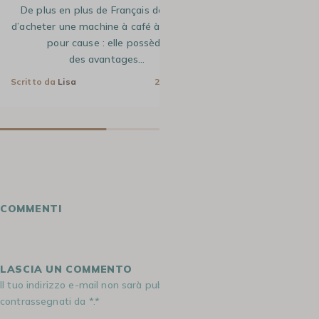
De plus en plus de Français décident
Réputée pour s
d’acheter une machine à café à grain, et
gamme, la marqu
pour cause : elle possède
nous surprendre. 
des avantages…
d’
Scritto da
Lisa
2 Mag 2023
Scritto da
Apolline
COMMENTI
LASCIA UN COMMENTO
Il tuo indirizzo e-mail non sarà pubblicato. I campi obbligatori sono
contrassegnati da *.*