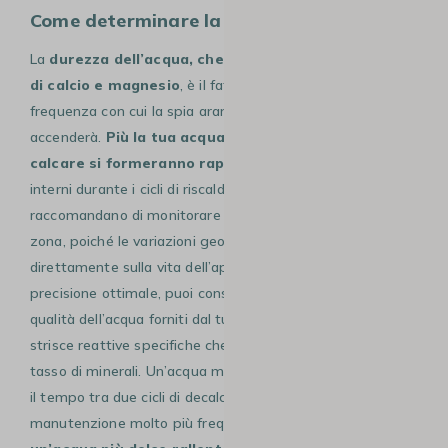
Come determinare la durezza dell’acqua?
La
durezza dell’acqua, che misura la concentrazione
di calcio e magnesio
, è il fattore determinante per la
frequenza con cui la spia arancione della tua Tiny si
accenderà.
Più la tua acqua è “dura”, più i depositi di
calcare si formeranno rapidamente
nei condotti
interni durante i cicli di riscaldamento. Le istruzioni ti
raccomandano di monitorare la qualità dell’acqua della tua
zona, poiché le variazioni geografiche impattano
direttamente sulla vita dell’apparecchio. Per una
precisione ottimale, puoi consultare i rapporti annuali sulla
qualità dell’acqua forniti dal tuo comune o utilizzare delle
strisce reattive specifiche che cambiano colore in base al
tasso di minerali. Un’acqua molto calcarea può dimezzare
il tempo tra due cicli di decalcificazione, rendendo la
manutenzione molto più frequente. Al contrario,
l’uso di