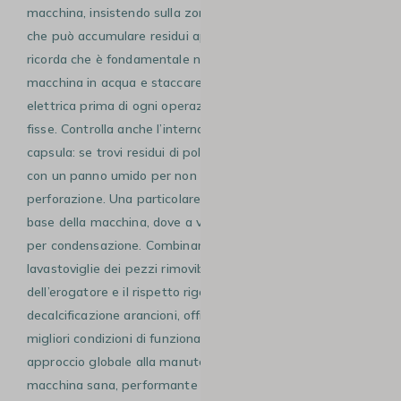
macchina, insistendo sulla zona del pulsante di comando
che può accumulare residui appiccicosi. Il manuale ti
ricorda che è fondamentale non immergere mai la
macchina in acqua e staccare sempre la spina dalla presa
elettrica prima di ogni operazione di pulizia sulle parti
fisse. Controlla anche l’interno dell’alloggiamento della
capsula: se trovi residui di polvere, rimuovili delicatamente
con un panno umido per non piegare gli aghi di
perforazione. Una particolare attenzione va posta alla
base della macchina, dove a volte può accumularsi acqua
per condensazione. Combinando il passaggio in
lavastoviglie dei pezzi rimovibili, il risciacquo settimanale
dell’erogatore e il rispetto rigoroso delle allerte di
decalcificazione arancioni, offrirai alla tua Lavazza Tiny le
migliori condizioni di funzionamento possibili. Questo
approccio globale alla manutenzione ti garantisce una
macchina sana, performante ed esteticamente come