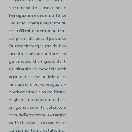
raccomandata consiste nell’
eseguire ogni settimana
l’erogazione di un caffè senza inserire la capsula
.
Per farlo, premi il pulsante di erogazione e fai passare
circa
60 ml di acqua pulita
(l’equivalente di una tazza),
poi premi di nuovo il pulsante per interrompere il flusso.
Questo risciacquo rapido ti permette di rimuovere i residui
incastrati nel perforatore e nel condotto di uscita,
garantendo che il gusto del tuo prossimo espresso non
sia alterato da depositi vecchi o irranciditi. Inoltre, prima di
ogni primo utilizzo della giornata, ti consigliamo di
lanciare una breve erogazione a vuoto per sciacquare e
preriscaldare il circuito idraulico. Questo semplice gesto
migliora la temperatura della prima tazza e assicura
un’igiene costante del sistema di estrazione. Prendendoti
cura dell’erogatore, eviterai anche quegli schizzi laterali di
caffè che spesso accadono quando il beccuccio è
parzialmente incrostato. È un passaggio di manutenzione