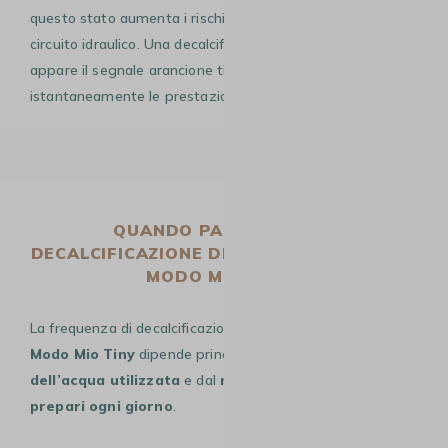
questo stato aumenta i rischi di blocco completo del
circuito idraulico. Una decalcificazione effettuata appena
appare il segnale arancione ti permette di ripristinare
istantaneamente le prestazioni originali.
QUANDO PASSARE ALLA
DECALCIFICAZIONE DELLA TUA LAVAZZA A
MODO MIO TINY?
La frequenza di decalcificazione della tua
Lavazza A
Modo Mio Tiny
dipende principalmente dalla
durezza
dell’acqua utilizzata
e dal
numero di caffè che
prepari ogni giorno
.