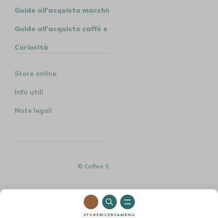
Guide all'acquisto macchine
Guide all'acquisto caffè e tè
Curiosità
Store online
Info utili
Note legali
© Coffee Spirit - 2026
STORE
RICERCA
MENU