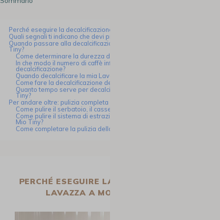
Sommario
Perché eseguire la decalcificazione Lavazza A Modo Mio Tiny?
Quali segnali ti indicano che devi procedere alla decalcificazione?
Quando passare alla decalcificazione della tua Lavazza A Modo Mio
Tiny?
Come determinare la durezza dell’acqua?
In che modo il numero di caffè influisce sulla frequenza di
decalcificazione?
Quando decalcificare la mia Lavazza A Modo Mio Tiny?
Come fare la decalcificazione della Lavazza A Modo Mio Tiny?
Quanto tempo serve per decalcificare una Lavazza A Modo Mio
Tiny?
Per andare oltre: pulizia completa della Lavazza A Modo Mio Tiny
Come pulire il serbatoio, il cassetto capsule e il raccogligocce?
Come pulire il sistema di estrazione della mia Lavazza A Modo
Mio Tiny?
Come completare la pulizia della mia Lavazza A Modo Mio Tiny?
PERCHÉ ESEGUIRE LA DECALCIFICAZIONE
LAVAZZA A MODO MIO TINY?