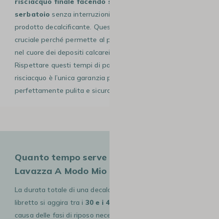
risciacquo finale facendo scorrere l’intero
serbatoio
senza interruzioni per eliminare ogni residuo di
prodotto decalcificante. Questo metodo a intermittenza è
cruciale perché permette al principio attivo di penetrare
nel cuore dei depositi calcarei più duri del termoblocco.
Rispettare questi tempi di pausa e questo volume di
risciacquo è l’unica garanzia per riavere una macchina
perfettamente pulita e sicura per la salute.
Quanto tempo serve per decalcificare una
Lavazza A Modo Mio Tiny?
La durata totale di una decalcificazione conforme al
libretto si aggira tra i
30 e i 45 minuti
, principalmente a
causa delle fasi di riposo necessarie all’azione del