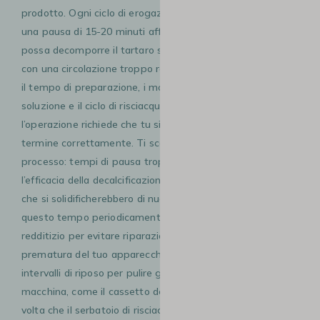
prodotto. Ogni ciclo di erogazione deve essere seguito da
una pausa di 15-20 minuti affinché la soluzione acida
possa decomporre il tartaro senza danneggiare le pareti
con una circolazione troppo rapida. Se a questo aggiungi
il tempo di preparazione, i molteplici passaggi della
soluzione e il ciclo di risciacquo finale con acqua pulita,
l’operazione richiede che tu sia presente per portarla a
termine correttamente. Ti sconsiglio di affrettare il
processo: tempi di pausa troppo brevi ridurrebbero
l’efficacia della decalcificazione, lasciando residui di calcare
che si solidificherebbero di nuovo rapidamente. Dedicare
questo tempo periodicamente è un investimento
redditizio per evitare riparazioni costose o la sostituzione
prematura del tuo apparecchio. Approfitta di questi
intervalli di riposo per pulire gli altri componenti della
macchina, come il cassetto delle capsule o la griglia. Una
volta che il serbatoio di risciacquo è completamente vuoto