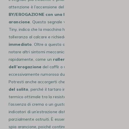
attenzione è l’accensione del pulsante
ON/STAND-
BY/EROGAZIONE con una luce fissa di colore
arancione
. Questo segnale visivo, specifico del modello
Tiny, indica che la macchina ha raggiunto la sua soglia di
tolleranza al calcare e richiede un
intervento
immediato
. Oltre a questa allerta luminosa, potresti
notare altri sintomi meccanici se non effettui il ciclo
rapidamente, come un
rallentamento visibile
dell’erogazione
del caffè o una pompa che diventa
eccessivamente rumorosa durante la messa in pressione.
Potresti anche accorgerti che il tuo caffè è
meno caldo
del solito
, perché il tartaro impedisce un trasferimento
termico ottimale tra la resistenza e l’acqua. A volte,
l’assenza di crema o un gusto di caffè “bruciato” sono gli
indicatori di un’estrazione disturbata da condotti
parzialmente ostruiti. È essenziale che tu non ignori la
spia arancione, poiché continuare a usare la macchina in