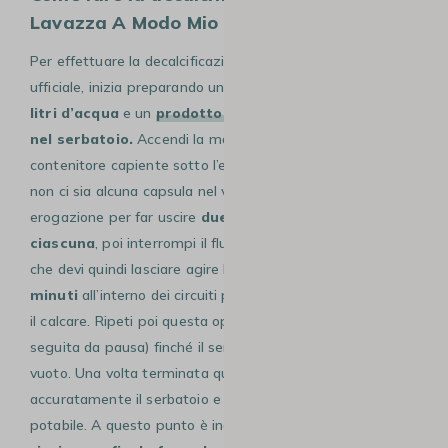
Lavazza A Modo Mio Tiny?
Per effettuare la decalcificazione secondo la procedura
ufficiale, inizia preparando una soluzione composta da
0,6
litri d’acqua
e un
prodotto decalcificante
specifico
nel serbatoio.
Accendi la macchina, posiziona un
contenitore capiente sotto l’erogatore e assicurati che
non ci sia alcuna capsula nel vano. Premi il pulsante di
erogazione per far uscire
due tazze di circa 150 ml
ciascuna
, poi interrompi il flusso. Le istruzioni precisano
che devi quindi lasciare agire la soluzione per
15-20
minuti
all’interno dei circuiti per sciogliere efficacemente
il calcare. Ripeti poi questa operazione (erogazione
seguita da pausa) finché il serbatoio non è totalmente
vuoto. Una volta terminata questa fase chimica, sciacqua
accuratamente il serbatoio e riempilo con acqua fresca
potabile. A questo punto è indispensabile procedere a un