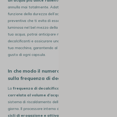
un’acqua più dolce rallenta il processo
, ma non lo
annulla mai totalmente. Adattare la tua vigilanza in
funzione della durezza dell’acqua è una strategia
preventiva che ti evita di essere sorpreso dall’allerta
luminosa nel bel mezzo della settimana. Sapendo com’è la
tua acqua, potrai anticipare meglio l’acquisto dei prodotti
decalcificanti e assicurare una protezione costante alla
tua macchina, garantendo al contempo la purezza del
gusto di ogni capsula.
In che modo il numero di caffè influisce
sulla frequenza di decalcificazione?
La
frequenza di decalcificazione è direttamente
correlata al volume d’acqua
che circola attraverso il
sistema di riscaldamento della tua Lavazza Tiny ogni
giorno. Il processore interno della macchina conteggia i
cicli di erogazione e attiva l’allerta arancione
dopo