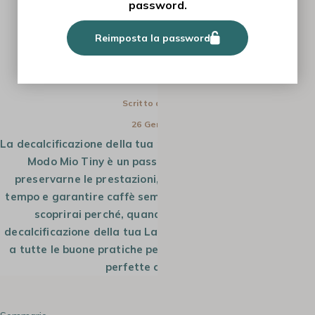
password.
TUTORIAL
Reimposta la password
COME ESEGUIRE LA DECALCIFICAZIONE
DELLA LAVAZZA A MODO MIO TINY
Scritto da
Giulia
26 Gen 2026
La decalcificazione della tua macchina da caffè Lavazza A
Modo Mio Tiny è un passaggio fondamentale per
preservarne le prestazioni, prolungarne la durata nel
tempo e garantire caffè sempre gustosi. In questa guida
scoprirai perché, quando e come effettuare la
decalcificazione della tua Lavazza A Modo Mio Tiny, oltre
a tutte le buone pratiche per mantenere la macchina in
perfette condizioni.