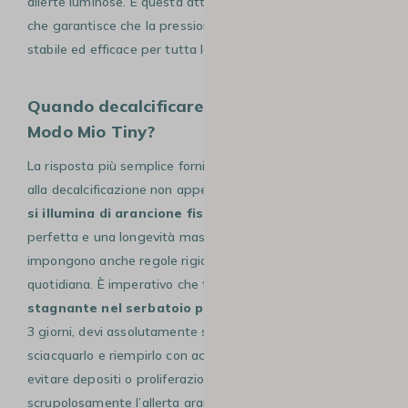
allerte luminose. È questa attenzione al volume di servizio
che garantisce che la pressione d’estrazione rimarrà
stabile ed efficace per tutta la vita dell’apparecchio.
Quando decalcificare la mia Lavazza A
Modo Mio Tiny?
La risposta più semplice fornita dal libretto è di procedere
alla decalcificazione non appena il
pulsante di comando
si illumina di arancione fisso
. Tuttavia, per un’igiene
perfetta e una longevità massima, le istruzioni
impongono anche regole rigide sulla gestione dell’acqua
quotidiana. È imperativo che tu
non lasci l’acqua
stagnante nel serbatoio per più di 3 giorni
. Ogni 2 o
3 giorni, devi assolutamente svuotare il serbatoio,
sciacquarlo e riempirlo con acqua fresca potabile per
evitare depositi o proliferazione batterica. Seguendo
scrupolosamente l’allerta arancione e rinnovando l’acqua