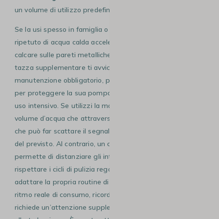
un volume di utilizzo predefinito dal produttore.
Se la usi spesso in famiglia o in ufficio, il passaggio
ripetuto di acqua calda accelera la sedimentazione del
calcare sulle pareti metalliche del termoblocco. Ogni
tazza supplementare ti avvicina al prossimo ciclo di
manutenzione obbligatorio, perché la Tiny è progettata
per proteggere la sua pompa dalle ostruzioni legate a un
uso intensivo. Se utilizzi la macchina per caffè lunghi, il
volume d’acqua che attraversa i condotti è maggiore, il
che può far scattare il segnale di decalcificazione prima
del previsto. Al contrario, un consumo moderato ti
permette di distanziare gli interventi tecnici, pur dovendo
rispettare i cicli di pulizia regolari. È quindi necessario
adattare la propria routine di manutenzione al proprio
ritmo reale di consumo, ricordando che un uso intensivo
richiede un’attenzione supplementare nel seguire le