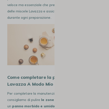
veloce ma essenziale che preserva l’integrità aromatica
delle miscele Lavazza e assicura una fluidità costante
durante ogni preparazione.
Come completare la pulizia della mia
Lavazza A Modo Mio Tiny?
Per completare la manutenzione della tua Lavazza Tiny, ti
consigliamo di pulire
le zone fisse con delicatezza.
Usa
un
panno morbido e umido
per strofinare l’esterno della