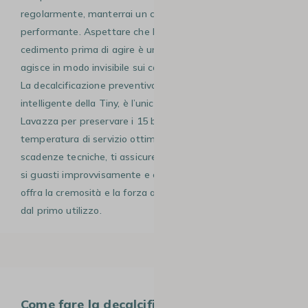
regolarmente, manterrai un circuito idraulico sano e
performante. Aspettare che la macchina mostri segni di
cedimento prima di agire è un errore, perché il tartaro
agisce in modo invisibile sui componenti interni più fragili.
La decalcificazione preventiva, attivata dal sistema
intelligente della Tiny, è l’unico metodo validato da
Lavazza per preservare i 15 bar di pressione e la
temperatura di servizio ottimale. Rispettando queste
scadenze tecniche, ti assicurerai che la tua macchina non
si guasti improvvisamente e che ogni tazza di caffè ti
offra la cremosità e la forza aromatica che ti aspetti fin
dal primo utilizzo.
Come fare la decalcificazione della