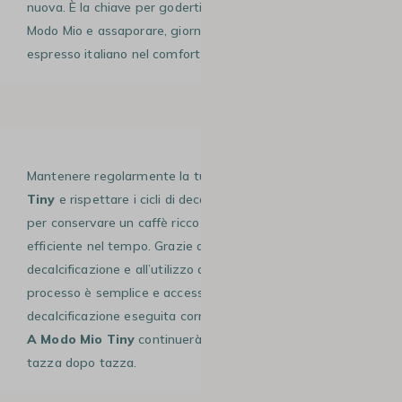
nuova. È la chiave per goderti a lungo la tecnologia A
Modo Mio e assaporare, giorno dopo giorno, un autentico
espresso italiano nel comfort di casa tua.
Mantenere regolarmente la tua
Lavazza A Modo Mio
Tiny
e rispettare i cicli di decalcificazione è fondamentale
per conservare un caffè ricco di aromi e una macchina
efficiente nel tempo. Grazie alla procedura di
decalcificazione e all’utilizzo di prodotti adeguati, il
processo è semplice e accessibile a tutti. Con una
decalcificazione eseguita correttamente, la tua
Lavazza
A Modo Mio Tiny
continuerà a offrirti caffè di qualità,
tazza dopo tazza.