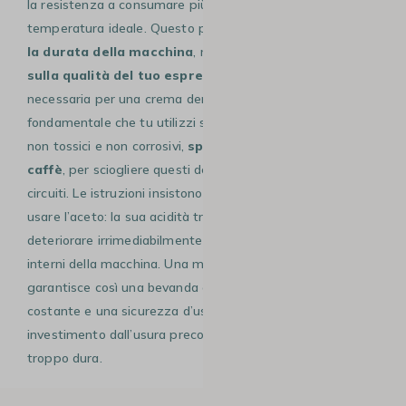
la resistenza a consumare più energia per raggiungere la
temperatura ideale. Questo processo non solo
degrada
la durata della macchina
, ma
influisce direttamente
sulla qualità del tuo espresso
alterando la pressione
necessaria per una crema densa e vellutata. È
fondamentale che tu utilizzi solo
prodotti decalcificanti
non tossici e non corrosivi,
specifici per macchine da
caffè
, per sciogliere questi depositi senza danneggiare i
circuiti. Le istruzioni insistono formalmente sul divieto di
usare l’aceto: la sua acidità troppo aggressiva potrebbe
deteriorare irrimediabilmente le guarnizioni e i condotti
interni della macchina. Una manutenzione regolare ti
garantisce così una bevanda gustosa, una temperatura
costante e una sicurezza d’uso totale, proteggendo il tuo
investimento dall’usura precoce causata da un’acqua
troppo dura.