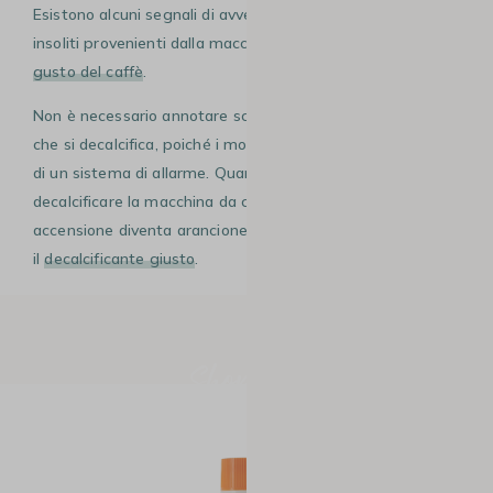
Esistono alcuni segnali di avvertimento, come rumori
insoliti provenienti dalla macchina o un cambiamento nel
gusto del caffè
.
Non è necessario annotare scrupolosamente ogni volta
che si decalcifica, poiché i modelli più recenti sono dotati
di un sistema di allarme. Quando è il momento di
decalcificare la macchina da caffè, il pulsante di
accensione diventa arancione. Non ti resta che procurarti
il
decalcificante giusto
.
Shopping