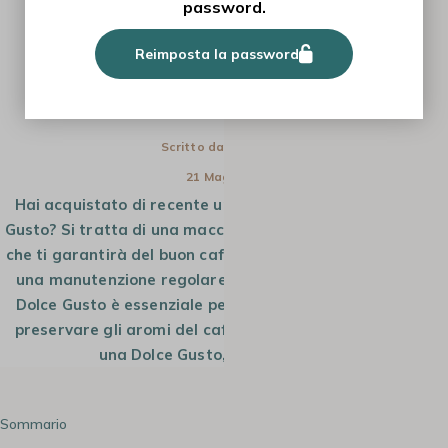
password.
TUTORIAL
Reimposta la password
DECALCIFICAZIONE DOLCE GUSTO IN
13 TAPPE
Scritto da
Antonella
21 Mag 2024
Hai acquistato di recente una macchina da caffè Dolce
Gusto? Si tratta di una macchina da caffè facile da usare
che ti garantirà del buon caffè, a condizione di realizzare
una manutenzione regolare. La decalcificazione di una
Dolce Gusto è essenziale per farla durare più a lungo e
preservare gli aromi del caffè. Ecco come si decalcifica
una Dolce Gusto, in poche mosse.
Sommario