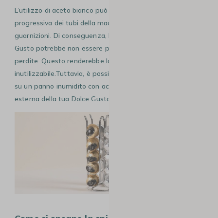
L’utilizzo di aceto bianco può causare un’usura
progressiva dei tubi della macchina e danneggiare le
guarnizioni. Di conseguenza, la macchina Nescafè Dolce
Gusto potrebbe non essere più ermetica, con il rischio di
perdite. Questo renderebbe la macchina da caffè del tutto
inutilizzabile.Tuttavia, è possibile utilizzare l’aceto bianco
su un panno inumidito con acqua per pulire la superficie
esterna della tua Dolce Gusto.