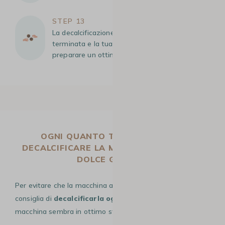
STEP 13
La decalcificazione della Dolce Gusto è
terminata e la tua macchina è pronta per
preparare un ottimo caffè!
OGNI QUANTO TEMPO BISOGNA
DECALCIFICARE LA MACCHINA DA CAFFÈ
DOLCE GUSTO?
Per evitare che la macchina accumuli troppo calcare, si
consiglia di
decalcificarla ogni 2 o 3 mesi,
anche se la
macchina sembra in ottimo stato.