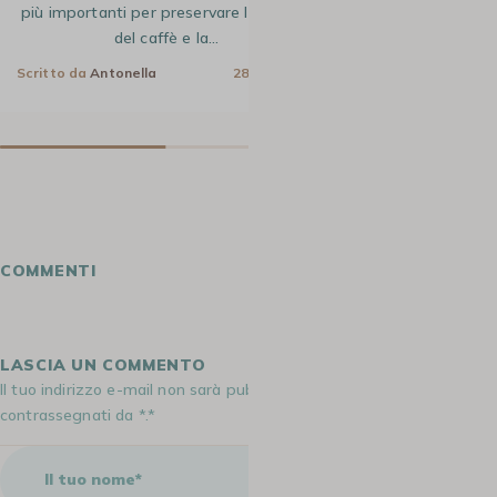
più importanti per preservare la qualità
Scritto da
Antonel
del caffè e la…
Scritto da
Antonella
28 Mag 2026
COMMENTI
LASCIA UN COMMENTO
Il tuo indirizzo e-mail non sarà pubblicato. I campi obbligatori sono
contrassegnati da *.*