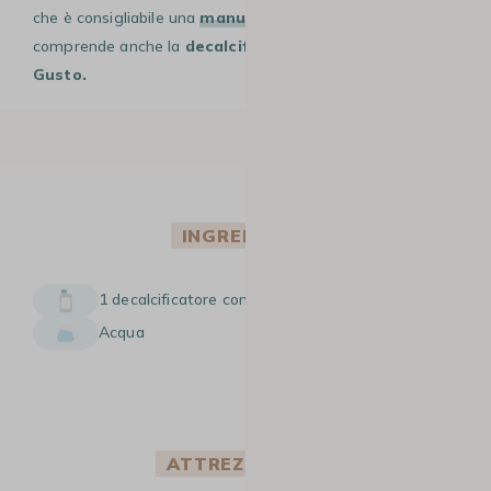
che è consigliabile una
manutenzione regolare
che
comprende anche la
decalcificazione della Dolce
Gusto.
INGREDIENTI
1 decalcificatore compatibile Krups Dolce Gusto
Acqua
ATTREZZATURA