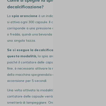
Come si spegne la spia arancione di
decalcificazione?
La
spia arancione
è un indicatore di decalcificazione che
si attiva ogni 300 capsule. Il conteggio di una capsula
corrisponde a una pressione del pulsante dell’acqua calda
o fredda, quindi una bevanda può richiedere 2 capsule per
una singola tazza.
Se si esegue la decalcificazione senza passare per
questa modalità,
la spia arancione rimarrà accesa,
poiché il contatore delle capsule non verrà azzerato. A tal
fine, è necessario attivare la modalità di decalcificazione
della macchina spegnendola e premendo il pulsante di
accensione per 5 secondi.
Una volta attivata la modalità di decalcificazione, il
contatore delle capsule verrà azzerato e la spia arancione
smetterà di lampeggiare. Ora puoi ripartire con
300