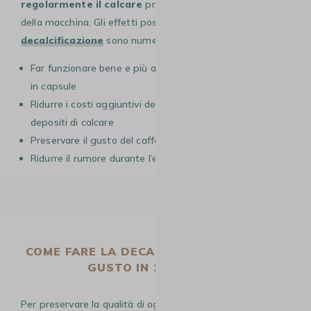
regolarmente il calcare
presente nel sistema interno
della macchina. Gli effetti positivi di una
corretta
decalcificazione
sono numerosi:
Far funzionare bene e più a lungo la macchina da caffè
in capsule
Ridurre i costi aggiuntivi delle riparazioni dovute ai
depositi di calcare
Preservare il gusto del caffè (corpo, aroma e intensità)
Ridurre il rumore durante l’erogazione del caffè
COME FARE LA DECALCIFICAZIONE DOLCE
GUSTO IN 13 TAPPE ?
Per preservare la qualità di ogni bevanda, abbiamo visto