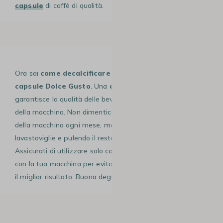
capsule
di caffè di qualità.
Ora sai
come decalcificare la tua macchina a
capsule Dolce Gusto
. Una
decalcificazione regolare
garantisce la qualità delle bevande e prolunga la durata
della macchina. Non dimenticate di pulire le altre parti
della macchina ogni mese, mettendo le parti staccabili in
lavastoviglie e pulendo il resto con un panno umido.
Assicurati di utilizzare solo capsule di caffè compatibili
con la tua macchina per evitare danni e ottenere sempre
il miglior risultato. Buona degustazione!