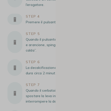
l’erogatore.
STEP 4
Premere il pulsante “on/off” per 5 secondi.
STEP 5
Quando il pulsante “on/off” lampeggia in verde
e arancione, spingere la leva verso “acqua
calda”.
STEP 6
La decalcificazione si avvia automaticamente e
dura circa 2 minuti.
STEP 7
Quando il serbatoio dell’acqua è vuoto,
spostare la leva in posizione neutra per
interrompere la decalcificazione.