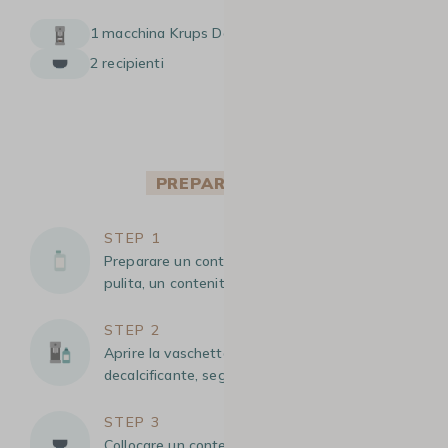
1 macchina Krups Dolce Gusto
2 recipienti
PREPARAZIONE
STEP 1
Preparare un contenitore da 1 litro di acqua
pulita, un contenitore vuoto e il decalcificante.
STEP 2
Aprire la vaschetta dell’acqua e versare il
decalcificante, seguito da acqua pulita.
STEP 3
Collocare un contenitore vuoto sotto