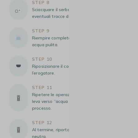
STEP 8
Sciacquare il serbatoio dell’acqua per eliminare
eventuali tracce di decalcificante.
STEP 9
Riempire completamente il serbatoio solo con
acqua pulita.
STEP 10
Riposizionare il contenitore svuotato sotto
l’erogatore.
STEP 11
Ripetere le operazioni precedenti, spingendo la
leva verso “acqua fredda” per avviare un nuovo
processo.
STEP 12
Al termine, riportare la leva in posizione
neutra.