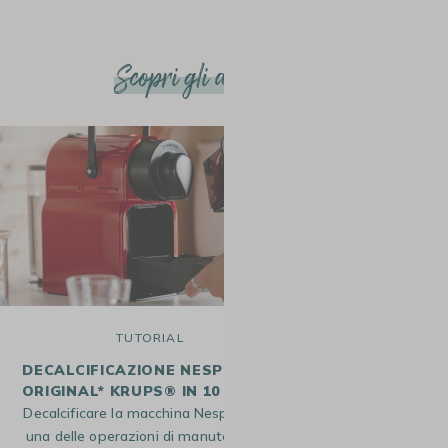
Scopri gli altri articoli
TUTORIAL
T
DECALCIFICAZIONE NESPRESSO
COME USARE I
ORIGINAL* KRUPS® IN 10 TAPPE
Fai il caffè tutt
Decalcificare la macchina Nespresso è
vedi accumularsi 
una delle operazioni di manutenzione
non sa