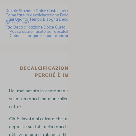
Decalcificazione Dolce Gusto : perché è importante?
Come fare la decalcificazione Dolce Gusto in 13 tappe ?
Ogni Quanto Tempo Bisogna Decalcificare La Macchina Da Caffè
Dolce Gusto?
Faq Decalcificazione Dolce Gusto
Posso usare l’aceto per decalcificare?
Come si spegne la spia arancione di decalcificazione?
DECALCIFICAZIONE DOLCE GUSTO :
PERCHÉ È IMPORTANTE?
Hai mai notato la comparsa di piccole macchie bianche
sulla tua macchina o un rallentamento del flusso del
caffè?
Ciò è dovuto al calcare che, ad alte temperature, si
deposita sui tubi della macchina da caffè. Anche se si
utilizza acqua di rubinetto filtrata,
nella macchina si