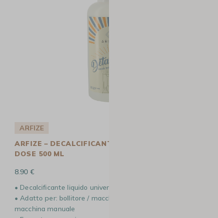
ARFIZE
ARFIZE – DECALCIFICANTE UNIVERSALE – MULTI
DOSE 500 ML
8.90 €
• Decalcificante liquido universale
• Adatto per: bollitore / macchina da caffè in grani /
macchina manuale