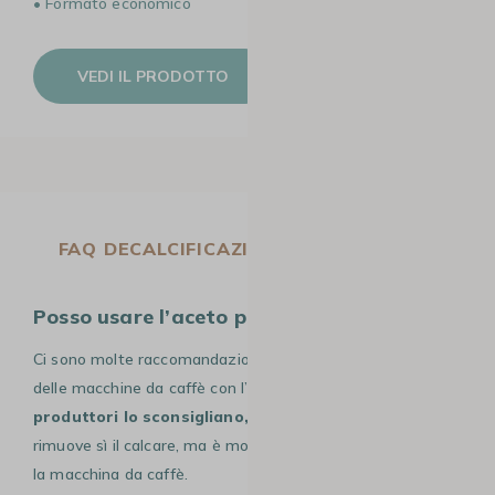
• Formato economico
VEDI IL PRODOTTO
FAQ DECALCIFICAZIONE DOLCE GUSTO
Posso usare l’aceto per decalcificare?
Ci sono molte raccomandazioni per la decalcificazione
delle macchine da caffè con l’aceto. Tuttavia,
molti
produttori lo sconsigliano,
poiché questo prodotto
rimuove sì il calcare, ma è molto acido e può danneggiare
la macchina da caffè.