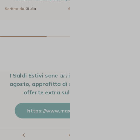
Scritto da
Giulia
6 Ago 2026
Scritto da
Giulia
In breve
I Saldi Estivi sono arrivati! Dal 4 luglio al 18
agosto, approfitta di sconti fino al 70% e di
offerte extra sul nostro sito web.
https://www.maxicoffee.com/it-it/