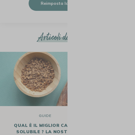
Reimposta la password
Articoli di tendenza
GUIDE
QUAL È IL MIGLIOR CAFFÈ
I MIGLIORI
SOLUBILE ? LA NOSTRA
La ricerca dei m