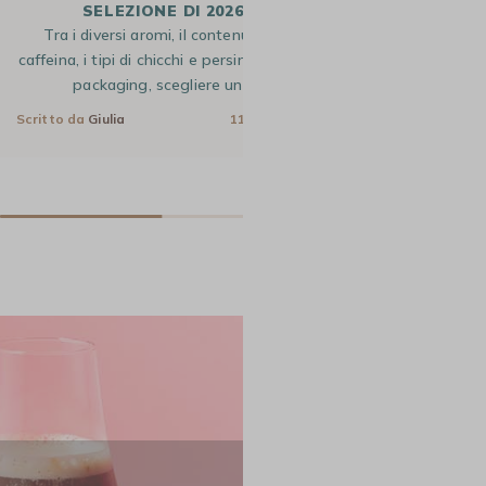
SELEZIONE DI 2026
un’impresa ardua. 
Tra i diversi aromi, il contenuto di
le diverse 
caffeina, i tipi di chicchi e persino i tipi di
Scritto da
Giulia
packaging, scegliere un…
Scritto da
Giulia
11 Gen 2025