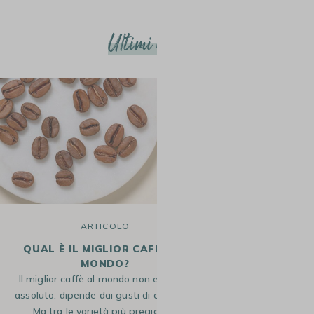
Ultimi articoli
ARTICOLO
R
QUAL È IL MIGLIOR CAFFÈ AL
LA RICET
MONDO?
VI
Il miglior caffè al mondo non esiste in
Il Caffè viennes
assoluto: dipende dai gusti di ciascuno.
del mondo del caff
Ma tra le varietà più pregiate,…
in Austria. Ques