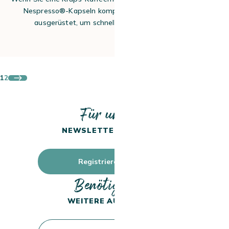
Nespresso®-Kapseln kompatibel ist, sind Sie bestens
ausgerüstet, um schnell und einfach Espresso…
15. Sep. 2025
1
2
Für unseren
NEWSLETTER ANMELDEN
Registrieren Sie sich
Benötigen Sie
WEITERE AUSKÜNFTE?