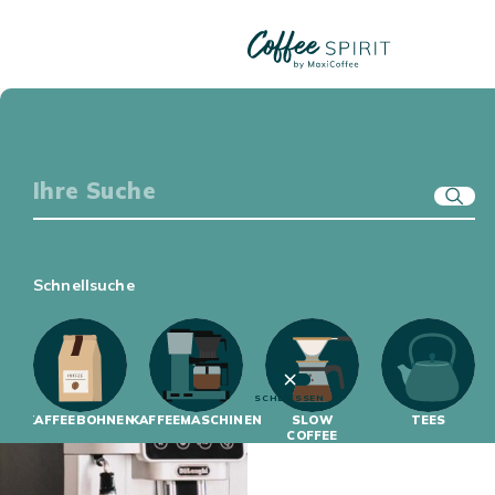
TUTORIALS PFLEGE & REINIGUNG
KAFFEE-EQUIPMENT
GENUSSWELT
ERSTE SCHRITTE
Wählen Sie eine Kategorie aus
KAFFEEWISSEN
Sortieren Sie die Artikel
Schnellsuche
15 ARTIKEL
SCHLIESSEN
KAFFEEBOHNEN
KAFFEEMASCHINEN
SLOW
TEES
COFFEE