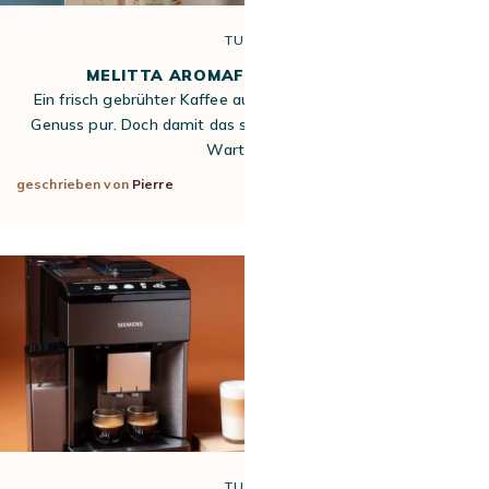
TUTO
MELITTA AROMAFRESH ENTKALKEN
Ein frisch gebrühter Kaffee aus der Melitta AromaFresh ist
Genuss pur. Doch damit das so bleibt, ist eine regelmäßige
Wartung…
geschrieben von
Pierre
27. Apr 2026
TUTO