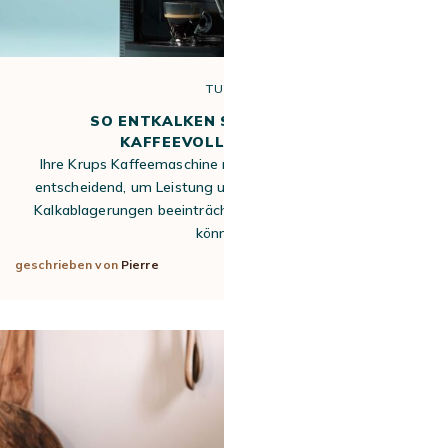
TUTO
SO ENTKALKEN SIE IHREN KRUPS
KAFFEEVOLLAUTOMATEN
Ihre Krups Kaffeemaschine regelmäßig zu entkalken ist
entscheidend, um Leistung und Lebensdauer zu erhalten.
Kalkablagerungen beeinträchtigen die Kaffeequalität und
können…
geschrieben von
Pierre
2. Jun 2026