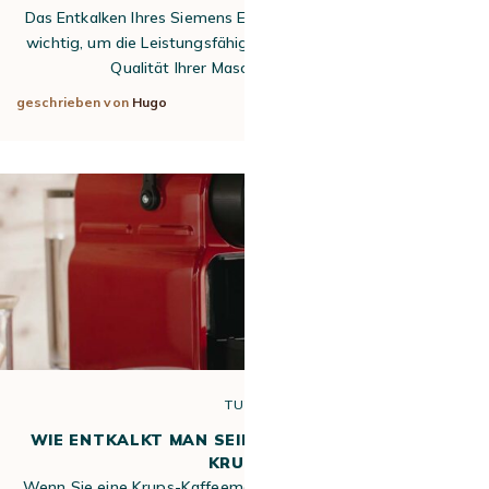
Das Entkalken Ihres Siemens EQ700 Kaffeevollautomaten ist
wichtig, um die Leistungsfähigkeit, die Langlebigkeit und die
Qualität Ihrer Maschine zu erhalten.…
geschrieben von
Hugo
3. Okt. 2025
TUTO
WIE ENTKALKT MAN SEINE NESPRESS* ORIGINAL
KRUPS ?
Wenn Sie eine Krups-Kaffeemaschine gekauft haben, die mit