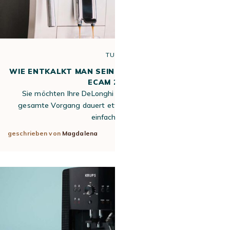
TUTO
WIE ENTKALKT MAN SEINE DELONGHI MAGNIFICA S
ECAM 22.110?
Sie möchten Ihre DeLonghi Magnifica S entkalken? Der
gesamte Vorgang dauert etwa 30 bis 45 Minuten und ist
einfacher als…
geschrieben von
Magdalena
20. Juli 2026