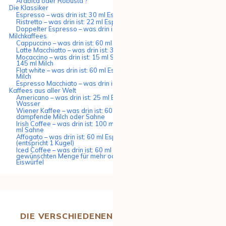
Arabica oder Robusta ?
Die Klassiker
Espresso – was drin ist: 30 ml Espresso
Ristretto – was drin ist: 22 ml Espresso
Doppelter Espresso – was drin ist: 60 ml Espresso
Milchkaffees
Cappuccino – was drin ist: 60 ml Espresso, 120 ml Milch
Latte Macchiatto – was drin ist: 340 ml Milch und 30 ml Espresso
Mocaccino – was drin ist: 15 ml Schokolade, 30 ml Espresso und
145 ml Milch
Flat white – was drin ist: 60 ml Espresso und 120 ml dampfende
Milch
Espresso Macchiato – was drin ist: 30 ml Espresso und 20 ml Milch
Kaffees aus aller Welt
Americano – was drin ist: 25 ml Espresso und 125 ml heißes
Wasser
Wiener Kaffee – was drin ist: 60 ml Espresso und und 60 ml
dampfende Milch oder Sahne
Irish Coffee – was drin ist: 100 ml Espresso, 40 ml Whisky und 40
ml Sahne
Affogato – was drin ist: 60 ml Espresso und 90 ml Vanilleeis
(entspricht 1 Kugel)
Iced Coffee – was drin ist: 60 ml Espresso, Wasser in der
gewünschten Menge für mehr oder weniger Aroma und/oder
Eiswürfel
DIE VERSCHIEDENEN ARTEN VON KAFFEE