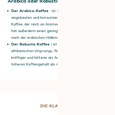
Arabica oder Robusta ?
Der Arabica-Kaffee
: ist eine der am häufigsten
angebauten und konsumierten Kaffeesorten. Er ist ein
Kaffee, der reich an Aromen ist, aber auch ganz fein. Er
hat außerdem einen
geringen Koffeingehalt
und ist
nach der arabischen Halbinsel benannt.
Der Robusta-Kaffee :
ist wie der Arabica-Kaffee
afrikanischen Ursprungs. Robusta-Kaffee schmeckt
kräftiger und bitterer als Arabica. Er hat auch einen
höheren Koffeingehalt als Arabica.
DIE KLASSIKER