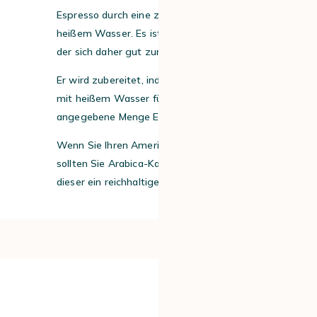
Espresso durch eine zusätzliche Menge an
heißem Wasser. Es ist ein milderer Kaffee,
der sich daher gut zum Frühstück eignet.
Er wird zubereitet, indem man eine Tasse
mit heißem Wasser füllt und die oben
angegebene Menge Espresso hinzugibt.
Wenn Sie Ihren Americano zubereiten,
sollten Sie Arabica-Kaffee bevorzugen, da
dieser ein reichhaltigeres Aroma hat.
#2