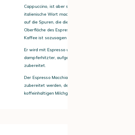
Cappuccino, ist aber stärker im Aroma. Das
italienische Wort macchiato bezieht sich
auf die Spuren, die die Milch auf der
Oberfläche des Espressos hinterlässt. Der
Kaffee ist sozusagen „markiert“.
Er wird mit Espresso und einem Löffel
dampferhitzter, aufgeschäumter Milch
zubereitet.
Der Espresso Macchiato sollte mit Robusta
zubereitet werden, der immer gut zu
koffeinhaltigen Milchgetränken passt.