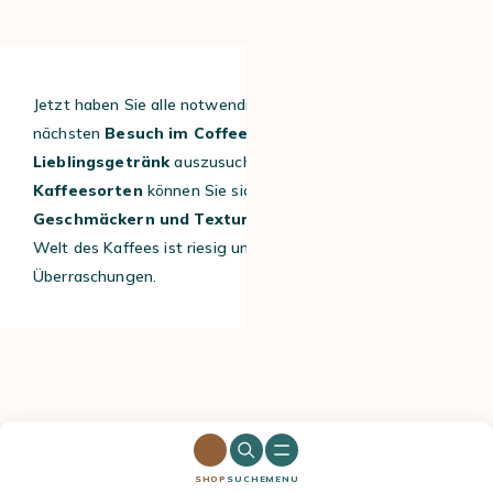
Jetzt haben Sie alle notwendigen Informationen, um beim
nächsten
Besuch im Coffeeshop
Ihr neues
Lieblingsgetränk
auszusuchen. Mit den verschiedenen
Kaffeesorten
können Sie sich von einer
Vielzahl von
Geschmäckern und Texturen
überraschen lassen. Die
Welt des Kaffees ist riesig und steckt voller
Überraschungen.
Entdecken Sie unsere anderen Rezepte und
SHOP
SUCHE
MENU