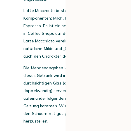
Latte Macchiato besteht aus mehreren
Komponenten: Milch, Milchschaum und
Espresso. Es ist ein sehr beliebtes Rezept
in Coffee Shops auf der ganzen Welt. Der
Latte Macchiato vereint sowohl die
natürliche Milde und „Süße“ der Milch als
auch den Charakter des Kaffees.
Die Mengenangaben können variieren, aber
dieses Getränk wird in der Regel in einem
durchsichtigen Glas (am besten
doppelwandig) serviert, damit die
aufeinanderfolgenden Schichten besser zur
Geltung kommen. Wir empfehlen Ihnen,
den Schaum mit gut gekühlter Vollmilch
herzustellen.