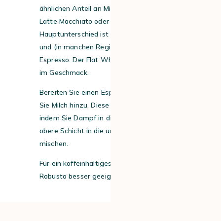
ähnlichen Anteil an Milchkaffee wie ein
Latte Macchiato oder Cappuccino. Der
Hauptunterschied ist die Textur der Milch
und (in manchen Regionen) die Anzahl der
Espresso. Der Flat White ist zudem stärker
im Geschmack.
Bereiten Sie einen Espresso zu und fügen
Sie Milch hinzu. Diese wird zubereitet,
indem Sie Dampf in die Milch leiten und die
obere Schicht in die unteren Schichten
mischen.
Für ein koffeinhaltiges Milchgetränk ist
Robusta besser geeignet als Arabica.