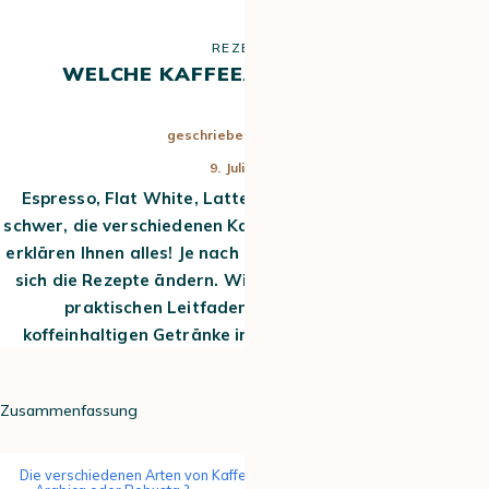
REZEPTE
WELCHE KAFFEEARTEN GIBT ES ?
geschrieben von
Britta
9. Juli 2024
Espresso, Flat White, Latte Machiatto… Fällt es Ihnen
schwer, die verschiedenen Kaffeesorten zu erkennen? Wir
erklären Ihnen alles! Je nach Land und Geschmack können
sich die Rezepte ändern. Wir bieten Ihnen hiermit einen
praktischen Leitfaden, der die beliebtesten
koffeinhaltigen Getränke in groben Zügen beschreibt.
Zusammenfassung
Die verschiedenen Arten von Kaffee