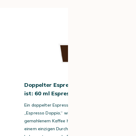
#3
Doppelter Espresso – was drin
ist: 60 ml Espresso
Ein doppelter Espresso, auf Italienisch
„Espresso Doppio,“ wird aus mehr
gemahlenem Kaffee hergestellt und in
einem einzigen Durchgang gebrüht. So