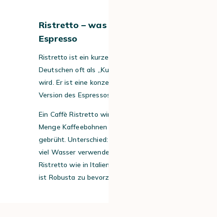
Ristretto – was drin ist: 22 ml
Espresso
Ristretto ist ein kurzer Espresso, der im
Deutschen oft als „Kurzer“ bezeichnet
wird. Er ist eine konzentrierte und dunkle
Version des Espressos.
Ein Caffè Ristretto wird mit derselben
Menge Kaffeebohnen wie ein Espresso
gebrüht. Unterschied: Es wird nur halb so
viel Wasser verwendet. Wenn Sie einen
Ristretto wie in Italien genießen möchten,
ist Robusta zu bevorzugen.