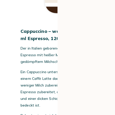
Cappuccino – was drin ist: 60
ml Espresso, 120 ml Milch
Der in Italien geborene Cappuccino ist ein
Espresso mit heißer Milch und
gedämpftem Milchschaum.
Ein Cappuccino unterscheidet sich von
einem Caffè Latte dadurch, dass er mit viel
weniger Milch zubereitet wird. Er wird mit
Espresso zubereitet, der mit heißer Milch
und einer dicken Schicht Milchschaum
bedeckt ist.