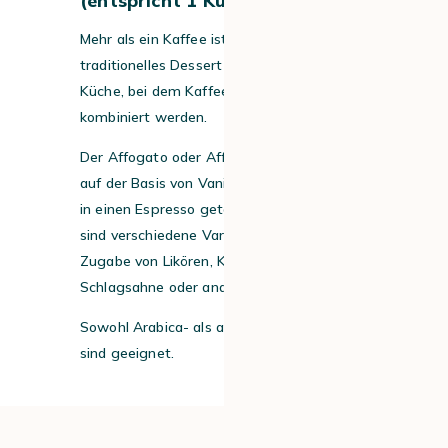
(entspricht 1 Kugel)
Mehr als ein Kaffee ist dies ein
traditionelles Dessert der italienischen
Küche, bei dem Kaffee und eine Kugel Eis
kombiniert werden.
Der Affogato oder Affogato al caffè wird
auf der Basis von Vanilleeis zubereitet, das
in einen Espresso getaucht wird. Auch hier
sind verschiedene Varianten möglich:
Zugabe von Likören, Kakaopulver,
Schlagsahne oder anderen Zusätzen.
Sowohl Arabica- als auch Robusta-Bohnen
sind geeignet.