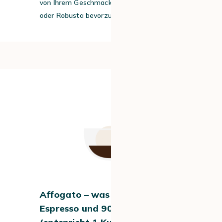
von Ihrem Geschmack ab, ob Sie Arabica
oder Robusta bevorzugen.
#4
Affogato – was drin ist: 60 ml
Espresso und 90 ml Vanilleeis