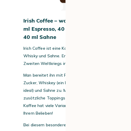
Irish Coffee – was drin ist: 100
ml Espresso, 40 ml Whisky und
40 ml Sahne
Irish Coffee ist eine Kombination aus
Whisky und Sahne. Er wurde während des
Zweiten Weltkriegs in Irland kreiert.
Man bereitet ihn mit Filterkaffee, braunem
Zucker, Whiskey (ein Irish Whiskey ist
ideal) und Sahne zu. Man kann auch einige
zusätzliche Toppings hinzufügen: Dieser
Kaffee hat viele Varianten, ganz nach
Ihrem Belieben!
Bei diesem besonderen Kaffee hängt es