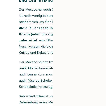
und 145 ml Milch
Der Mocaccino, auch Caffè mocha genannt,
ist noch wenig bekannt in Deutschland. Es
handelt sich um eine
Kaffee-Variation,
die aus Espresso, heißer Milch und
Kakao (oder flüssiger Schokolade)
zubereitet wird
. Perfekt für
Naschkatzen, die sich nicht zwischen
Kaffee und Kakao entscheiden können!
Der Mocaccino hat traditionell ein wenig
mehr Milchschaum als ein Cappuccino. Je
nach Laune kann man Kakaopulver oder
auch flüssige Schokolade (ja sogar weisse
Schokolade) hinzufügen.
Robusta-Kaffee ist ideal für die
Zubereitung eines Mocaccino.