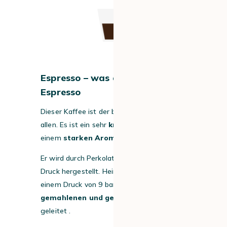
Espresso – was drin ist: 30 ml
Espresso
Dieser Kaffee ist der bekannteste von
allen. Es ist ein sehr
kräftiger Kaffee
mit
einem
starken Aroma.
Er wird durch Perkolation unter hohem
Druck hergestellt. Heißes Wasser wird mit
einem Druck von 9 bar durch
fein
gemahlenen und gerösteten Kaffee
geleitet .