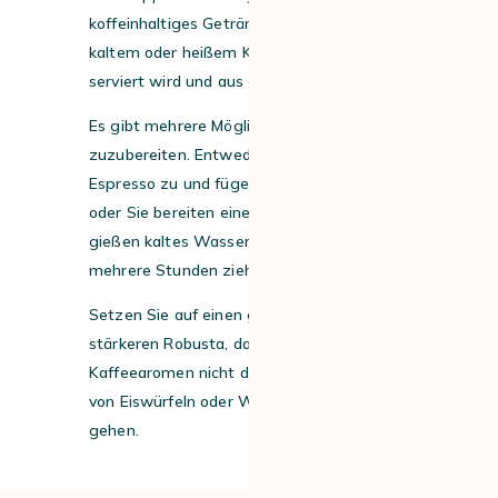
koffeinhaltiges Getränk auf Basis von
kaltem oder heißem Kaffee, das eisgekühlt
serviert wird und aus den USA stammt.
Es gibt mehrere Möglichkeiten, ihn
zuzubereiten. Entweder Sie bereiten einen
Espresso zu und fügen Eiswürfel hinzu,
oder Sie bereiten einen Espresso zu,
gießen kaltes Wasser auf und lassen ihn
mehrere Stunden ziehen.
Setzen Sie auf einen geschmacklich
stärkeren Robusta, damit die
Kaffeearomen nicht durch das Hinzufügen
von Eiswürfeln oder Wasser verloren
gehen.