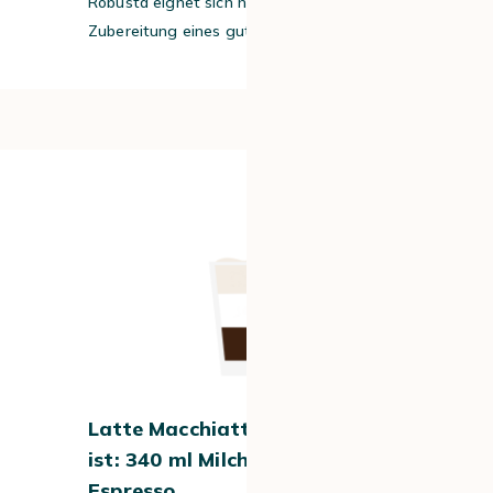
Robusta eignet sich hervorragend für die
Zubereitung eines guten Cappuccinos.
#2
Latte Macchiatto – was drin
ist: 340 ml Milch und 30 ml
Espresso