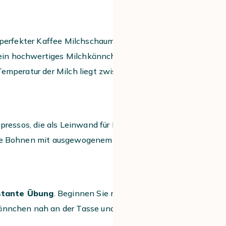
n perfekter Kaffee Milchschaum mit
ie ein hochwertiges Milchkännchen und
Temperatur der Milch liegt zwischen 60
pressos, die als Leinwand für Ihre
tete Bohnen mit ausgewogenem Robusta-
stante Übung
. Beginnen Sie mit dem
Kännchen nah an der Tasse und gießen