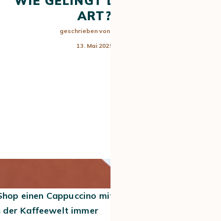
WIE GELINGT DIE LATTE
ART?
geschrieben von
Britta
13. Mai 2025
TEES
 Shop einen Cappuccino mit
n der Kaffeewelt immer