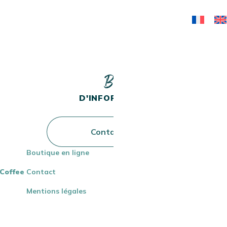
Besoin
D'INFORMATIONS ?
Contactez-nous
Boutique en ligne
CAFÉS EN
MACHINES
MOULINS À 
CAPSULES ET
EXPRESSO
DOSETTES
MANUELLES
iCoffee
Contact
Mentions légales