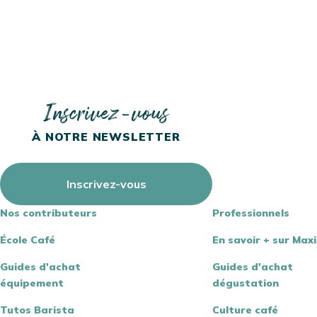
Inscrivez-vous
À NOTRE NEWSLETTER
Inscrivez-vous
Nos contributeurs
Professionnels
MACHINES À CAFÉ
CAFÉS EN GRAINS
MACHINES À CAFÉ
À GRAIN
CAPSULES
École Café
En savoir + sur Max
Guides d'achat
Guides d'achat
équipement
dégustation
Tutos Barista
Culture café