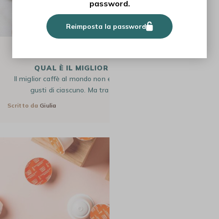
password.
Reimposta la password
ARTICOLO
QUAL È IL MIGLIOR CAFFÈ AL MONDO?
Il miglior caffè al mondo non esiste in assoluto: dipende dai
gusti di ciascuno. Ma tra le varietà più pregiate,…
Scritto da
Giulia
4 Ago 2026