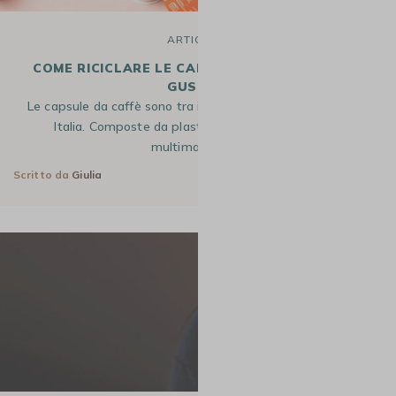
ARTICOLO
COME RICICLARE LE CAPSULE NESCAFÉ DOLCE
GUSTO®
Le capsule da caffè sono tra i rifiuti domestici più diffusi in
Italia. Composte da plastica e alluminio, materiali
multimateriale…
Scritto da
Giulia
2 Lug 2026