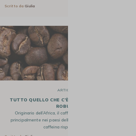
Scritto da
Giulia
22 Set 2025
ARTICOLO
TUTTO QUELLO CHE C'È DA SAPERE SUL CAFFÈ
ROBUSTA
Originario dell’Africa, il caffè Robusta è oggi coltivato
principalmente nei paesi dell’Asia occidentale. Più ricco di
caffeina rispetto al suo…