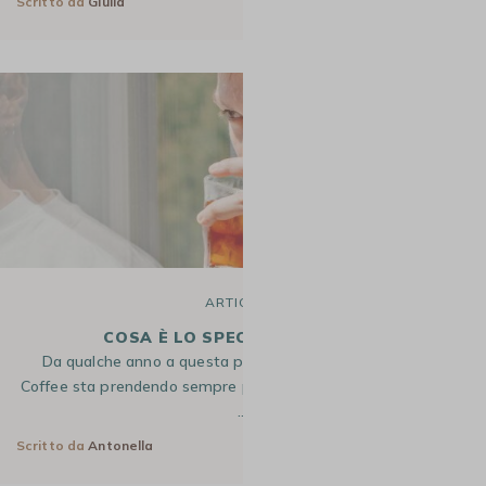
Scritto da
Giulia
18 Lug 2025
ARTICOLO
COSA È LO SPECIALTY COFFEE ?
Da qualche anno a questa parte, il concetto di Specialty
Coffee sta prendendo sempre più spazio nel mondo del caffè.
…
Scritto da
Antonella
3 Set 2024