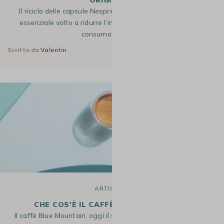
ORIGINAL*?
Il riciclo delle capsule Nespresso Original* è un processo
essenziale volto a ridurre l’impatto ambientale legato al
consumo di caffè…
Scritto da
Valentin
4 Gen 2026
ARTICOLO
CHE COS'È IL CAFFÈ BLUE MOUNTAIN?
Il caffè Blue Mountain: oggi il suo nome risuona quasi come