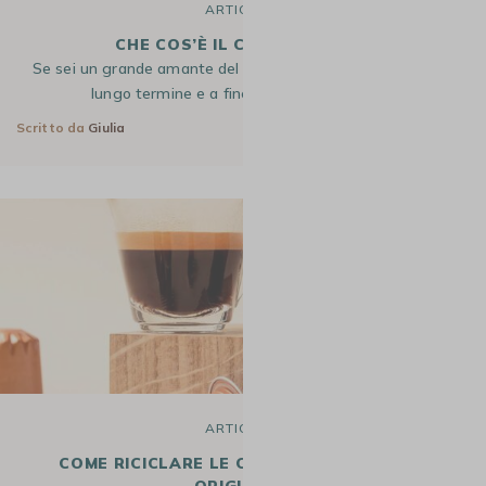
ARTICOLO
CHE COS’È IL CAFFÈ D’ORZO?
Se sei un grande amante del caffè, ma temi i suoi effetti a
lungo termine e a fine giornata, abbiamo…
Scritto da
Giulia
12 Gen 2026
ARTICOLO
COME RICICLARE LE CAPSULE NESPRESSO