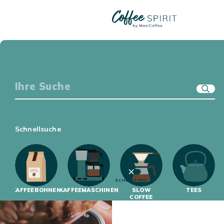
TUTORIALS KAFFEEMASCHINEN
KAFFEE-EQUIPMENT
GENUSSWELT
ERSTE SCHRITTE
Wählen Sie eine Kategorie aus
KAFFEEWISSEN
Sortieren Sie die Artikel
Schnellsuche
2 ARTIKEL
SCHLIESSEN
KAFFEEBOHNEN
KAFFEEMASCHINEN
SLOW
TEES
COFFEE