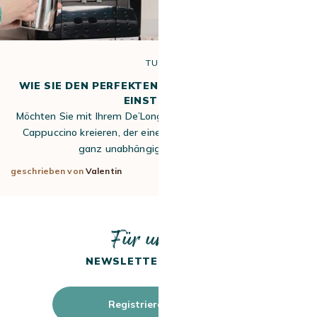
TUTO
WIE SIE DEN PERFEKTEN DELONGHI CAPPUCCINO
EINSTELLEN
Möchten Sie mit Ihrem De’Longhi Kaffeevollautomaten einen
Cappuccino kreieren, der eines echten Baristas würdig ist,
ganz unabhängig vom Modell? In…
geschrieben von
Valentin
8. Apr 2026
Für unseren
NEWSLETTER ANMELDEN
Registrieren Sie sich