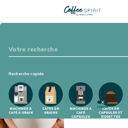
RÉSULTATS DE RECHERCHE
Particuliers
S'ÉQUIPER
DÉGUSTER
S'INITIER
S'INFORMER
Professionnels
Recherche rapide
81 ARTICLE(S)
S'ÉQUIPER
S'INITIER
FERMER
MACHINES À
CAFÉS EN
MACHINES À
CAFÉS EN
CAFÉ À GRAIN
GRAINS
CAFÉ
CAPSULES ET
CAPSULES
DOSETTES