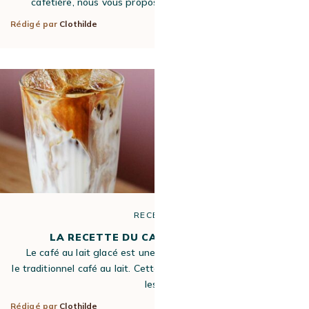
cafetière, nous vous proposons des recettes de café…
Rédigé par
Clothilde
31 Août 2022
RECETTE
LA RECETTE DU CAFÉ AU LAIT GLACÉ
Le café au lait glacé est une alternative plus fraîche que
le traditionnel café au lait. Cette boisson froide est idéale pour
les…
Rédigé par
Clothilde
31 Août 2022