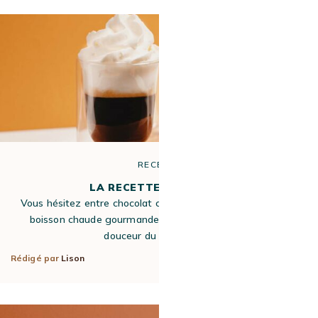
RECETTE
LA RECETTE DU BICERIN
Vous hésitez entre chocolat chaud et café ? Le bicerin, une
boisson chaude gourmande et onctueuse, vient allier la
douceur du chocolat à…
Rédigé par
Lison
1 Juil 2021