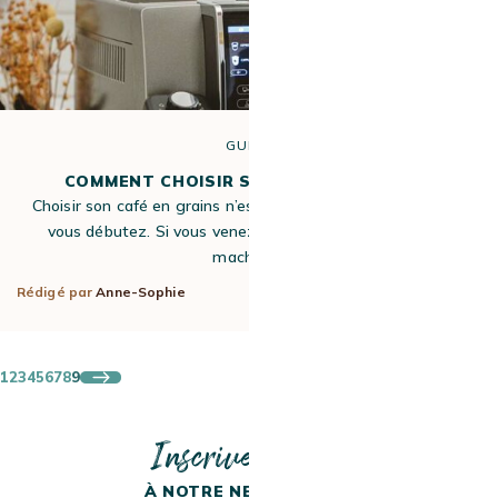
GUIDE
COMMENT CHOISIR SON CAFÉ EN GRAIN ?
Choisir son café en grains n’est pas chose évidente lorsque
vous débutez. Si vous venez de faire l’acquisition d’une
machine…
Rédigé par
Anne-Sophie
13 Avr 2020
1
2
3
4
5
6
7
8
9
Inscrivez-vous
À NOTRE NEWSLETTER