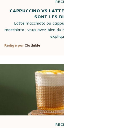
RECETTE
CAPPUCCINO VS LATTE MACCHIATO : QUELLES
SONT LES DIFFÉRENCES ?
Latte macchiato ou cappuccino, cappuccino ou latte
macchiato : vous avez bien du mal à les différencier. Nous vous
expliquons la…
Rédigé par
Clothilde
6 Oct 2022
RECETTE